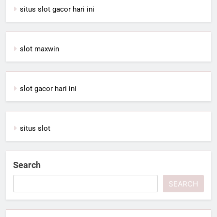
situs slot gacor hari ini
slot maxwin
slot gacor hari ini
situs slot
Search
SEARCH