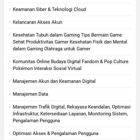
Keamanan Siber & Teknologi Cloud
Kelancaran Akses Akun
Kesehatan Tubuh dalam Gaming Tips Bermain Game
Sehat Produktivitas Gamer Kesehatan Fisik dan Mental
dalam Gaming Olahraga untuk Gamer
Komunitas Online Budaya Digital Fandom & Pop Culture
Pokémon Interaksi Sosial Virtual
Manajemen Akun dan Keamanan Digital
Manajemen Data
Manajemen Trafik Digital, Rekayasa Keandalan, Optimasi
Infrastruktur, Ketersediaan Layanan, Monitoring Sistem,
Pengalaman Pengguna
Optimasi Akses & Pengalaman Pengguna