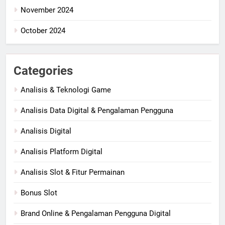
November 2024
October 2024
Categories
Analisis & Teknologi Game
Analisis Data Digital & Pengalaman Pengguna
Analisis Digital
Analisis Platform Digital
Analisis Slot & Fitur Permainan
Bonus Slot
Brand Online & Pengalaman Pengguna Digital