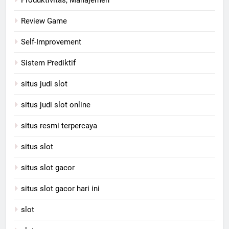
Produktivitas, Manajemen
Review Game
Self-Improvement
Sistem Prediktif
situs judi slot
situs judi slot online
situs resmi terpercaya
situs slot
situs slot gacor
situs slot gacor hari ini
slot