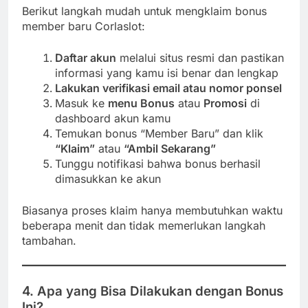
Berikut langkah mudah untuk mengklaim bonus
member baru Corlaslot:
Daftar akun
melalui situs resmi dan pastikan
informasi yang kamu isi benar dan lengkap
Lakukan verifikasi email atau nomor ponsel
Masuk ke
menu Bonus
atau
Promosi
di
dashboard akun kamu
Temukan bonus “Member Baru” dan klik
“Klaim”
atau
“Ambil Sekarang”
Tunggu notifikasi bahwa bonus berhasil
dimasukkan ke akun
Biasanya proses klaim hanya membutuhkan waktu
beberapa menit dan tidak memerlukan langkah
tambahan.
4. Apa yang Bisa Dilakukan dengan Bonus
Ini?