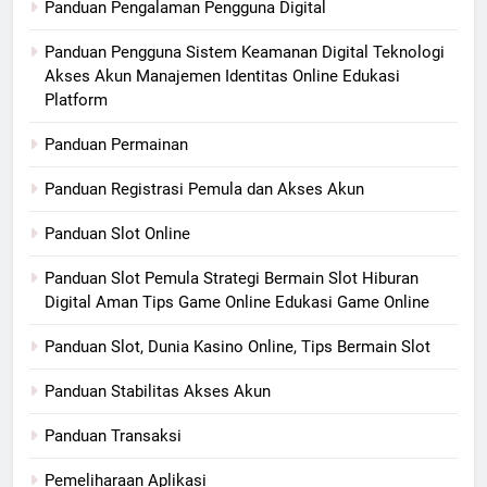
Panduan Pengalaman Pengguna Digital
Panduan Pengguna Sistem Keamanan Digital Teknologi
Akses Akun Manajemen Identitas Online Edukasi
Platform
Panduan Permainan
Panduan Registrasi Pemula dan Akses Akun
Panduan Slot Online
Panduan Slot Pemula Strategi Bermain Slot Hiburan
Digital Aman Tips Game Online Edukasi Game Online
Panduan Slot, Dunia Kasino Online, Tips Bermain Slot
Panduan Stabilitas Akses Akun
Panduan Transaksi
Pemeliharaan Aplikasi