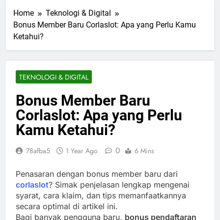
Home
Teknologi & Digital
Bonus Member Baru Corlaslot: Apa yang Perlu Kamu
Ketahui?
TEKNOLOGI & DIGITAL
Bonus Member Baru
Corlaslot: Apa yang Perlu
Kamu Ketahui?
0
78afba5
1 Year Ago
6 Mins
Penasaran dengan bonus member baru dari
corlaslot
? Simak penjelasan lengkap mengenai
syarat, cara klaim, dan tips memanfaatkannya
secara optimal di artikel ini.
Bagi banyak pengguna baru,
bonus pendaftaran