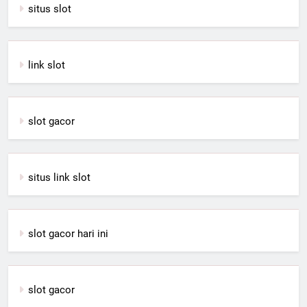
situs slot
link slot
slot gacor
situs link slot
slot gacor hari ini
slot gacor