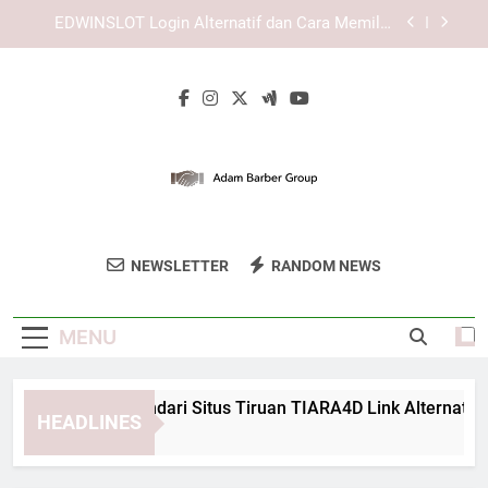
Skip
Panduan Login Edwinslot di Berbagai Perangkat
to
content
Lebah4D Login Resmi dengan Sistem Akses yang
Stabil untuk Pengalaman Lebih Nyaman
Panduan Menghindari Situs Tiruan TIARA4D Link
Alternatif
EDWINSLOT Login Alternatif dan Cara Memilih
Akses yang Lebih Tepat
Panduan Login Edwinslot di Berbagai Perangkat
Adam Barber
Dapatkan Solusi Manajemen Bisnis Dari
Lebah4D Login Resmi dengan Sistem Akses yang
NEWSLETTER
RANDOM NEWS
Group
Stabil untuk Pengalaman Lebih Nyaman
Adam Barber Group.
MENU
nduan Menghindari Situs Tiruan TIARA4D Link Alternatif
HEADLINES
Weeks Ago