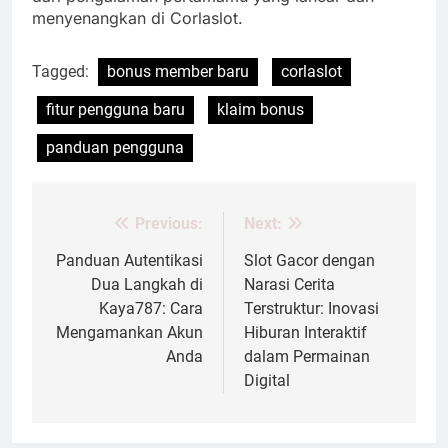
menyenangkan di Corlaslot.
Tagged:
bonus member baru
corlaslot
fitur pengguna baru
klaim bonus
panduan pengguna
Previous:
Next:
Post
navigation
Panduan Autentikasi
Slot Gacor dengan
Dua Langkah di
Narasi Cerita
Kaya787: Cara
Terstruktur: Inovasi
Mengamankan Akun
Hiburan Interaktif
Anda
dalam Permainan
Digital