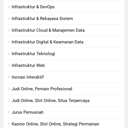
Infrastruktur & DevOps
Infrastruktur & Rekayasa Sistem
Infrastruktur Cloud & Manajemen Data
Infrastruktur Digital & Keamanan Data
Infrastruktur Teknologi
Infrastruktur Web
Inovasi Interaktif
Judi Online, Pemain Profesional
Judi Online, Slot Online, Situs Terpercaya
Jurus Pemusnah
Kasino Online, Slot Online, Strategi Permainan