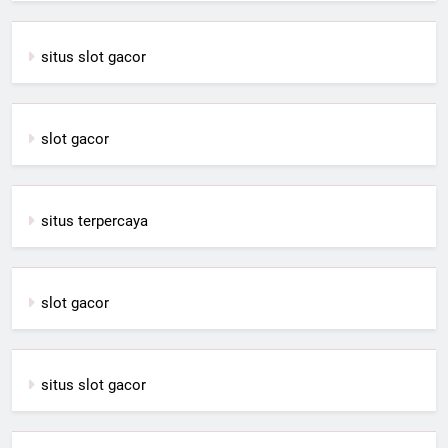
situs slot gacor
slot gacor
situs terpercaya
slot gacor
situs slot gacor