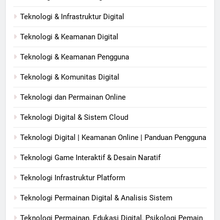
Teknologi & Infrastruktur Digital
Teknologi & Keamanan Digital
Teknologi & Keamanan Pengguna
Teknologi & Komunitas Digital
Teknologi dan Permainan Online
Teknologi Digital & Sistem Cloud
Teknologi Digital | Keamanan Online | Panduan Pengguna
Teknologi Game Interaktif & Desain Naratif
Teknologi Infrastruktur Platform
Teknologi Permainan Digital & Analisis Sistem
Teknologi Permainan, Edukasi Digital, Psikologi Pemain