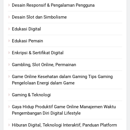
Desain Responsif & Pengalaman Pengguna
Desain Slot dan Simbolisme
Edukasi Digital
Edukasi Pemain
Enkripsi & Sertifikat Digital
Gambling, Slot Online, Permainan
Game Online Kesehatan dalam Gaming Tips Gaming
Pengelolaan Energi dalam Game
Gaming & Teknologi
Gaya Hidup Produktif Game Online Manajemen Waktu
Pengembangan Diri Digital Lifestyle
Hiburan Digital, Teknologi Interaktif, Panduan Platform