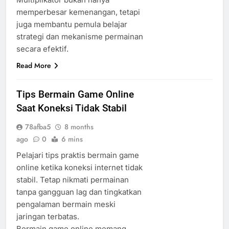
memperbesar kemenangan, tetapi
juga membantu pemula belajar
strategi dan mekanisme permainan
secara efektif.
Read More
Tips Bermain Game Online
Saat Koneksi Tidak Stabil
78afba5
8 months
ago
0
6 mins
Pelajari tips praktis bermain game
online ketika koneksi internet tidak
stabil. Tetap nikmati permainan
tanpa gangguan lag dan tingkatkan
pengalaman bermain meski
jaringan terbatas.
Bermain game online memang