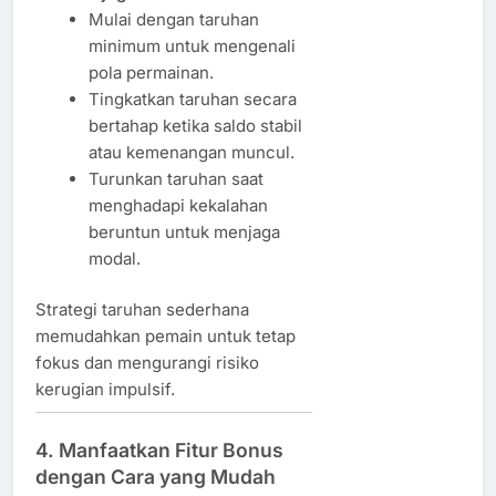
Mulai dengan taruhan
minimum untuk mengenali
pola permainan.
Tingkatkan taruhan secara
bertahap ketika saldo stabil
atau kemenangan muncul.
Turunkan taruhan saat
menghadapi kekalahan
beruntun untuk menjaga
modal.
Strategi taruhan sederhana
memudahkan pemain untuk tetap
fokus dan mengurangi risiko
kerugian impulsif.
4. Manfaatkan Fitur Bonus
dengan Cara yang Mudah