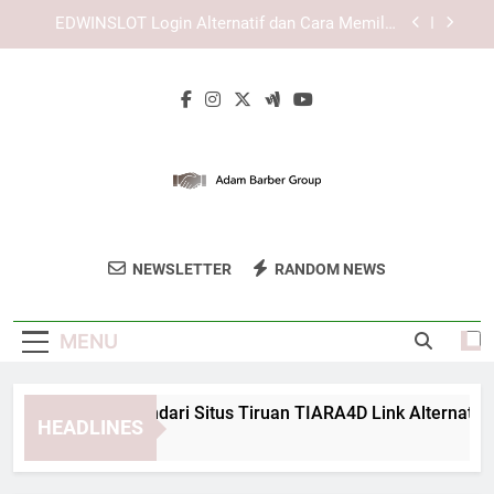
Skip
Panduan Login Edwinslot di Berbagai Perangkat
to
content
Lebah4D Login Resmi dengan Sistem Akses yang
Stabil untuk Pengalaman Lebih Nyaman
Panduan Menghindari Situs Tiruan TIARA4D Link
Alternatif
EDWINSLOT Login Alternatif dan Cara Memilih
Akses yang Lebih Tepat
Panduan Login Edwinslot di Berbagai Perangkat
Adam Barber
Dapatkan Solusi Manajemen Bisnis Dari
Lebah4D Login Resmi dengan Sistem Akses yang
NEWSLETTER
RANDOM NEWS
Group
Stabil untuk Pengalaman Lebih Nyaman
Adam Barber Group.
MENU
nduan Menghindari Situs Tiruan TIARA4D Link Alternatif
HEADLINES
Month Ago