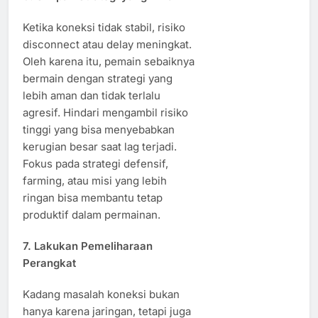
Ketika koneksi tidak stabil, risiko
disconnect atau delay meningkat.
Oleh karena itu, pemain sebaiknya
bermain dengan strategi yang
lebih aman dan tidak terlalu
agresif. Hindari mengambil risiko
tinggi yang bisa menyebabkan
kerugian besar saat lag terjadi.
Fokus pada strategi defensif,
farming, atau misi yang lebih
ringan bisa membantu tetap
produktif dalam permainan.
7. Lakukan Pemeliharaan
Perangkat
Kadang masalah koneksi bukan
hanya karena jaringan, tetapi juga