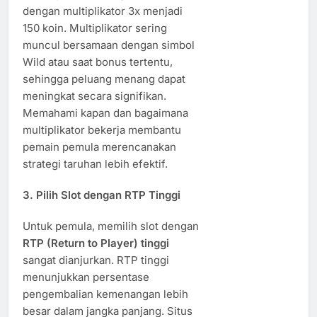
dengan multiplikator 3x menjadi
150 koin. Multiplikator sering
muncul bersamaan dengan simbol
Wild atau saat bonus tertentu,
sehingga peluang menang dapat
meningkat secara signifikan.
Memahami kapan dan bagaimana
multiplikator bekerja membantu
pemain pemula merencanakan
strategi taruhan lebih efektif.
3. Pilih Slot dengan RTP Tinggi
Untuk pemula, memilih slot dengan
RTP (Return to Player) tinggi
sangat dianjurkan. RTP tinggi
menunjukkan persentase
pengembalian kemenangan lebih
besar dalam jangka panjang. Situs