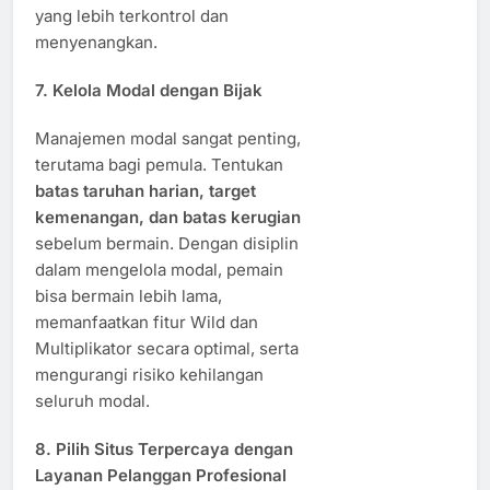
yang lebih terkontrol dan
menyenangkan.
7. Kelola Modal dengan Bijak
Manajemen modal sangat penting,
terutama bagi pemula. Tentukan
batas taruhan harian, target
kemenangan, dan batas kerugian
sebelum bermain. Dengan disiplin
dalam mengelola modal, pemain
bisa bermain lebih lama,
memanfaatkan fitur Wild dan
Multiplikator secara optimal, serta
mengurangi risiko kehilangan
seluruh modal.
8. Pilih Situs Terpercaya dengan
Layanan Pelanggan Profesional