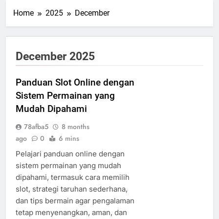
Home
2025
December
December 2025
Panduan Slot Online dengan
Sistem Permainan yang
Mudah Dipahami
78afba5
8 months
ago
0
6 mins
Pelajari panduan online dengan
sistem permainan yang mudah
dipahami, termasuk cara memilih
slot, strategi taruhan sederhana,
dan tips bermain agar pengalaman
tetap menyenangkan, aman, dan