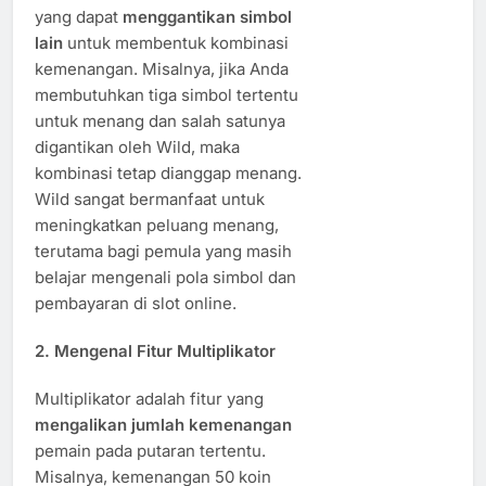
yang dapat
menggantikan simbol
lain
untuk membentuk kombinasi
kemenangan. Misalnya, jika Anda
membutuhkan tiga simbol tertentu
untuk menang dan salah satunya
digantikan oleh Wild, maka
kombinasi tetap dianggap menang.
Wild sangat bermanfaat untuk
meningkatkan peluang menang,
terutama bagi pemula yang masih
belajar mengenali pola simbol dan
pembayaran di slot online.
2. Mengenal Fitur Multiplikator
Multiplikator adalah fitur yang
mengalikan jumlah kemenangan
pemain pada putaran tertentu.
Misalnya, kemenangan 50 koin