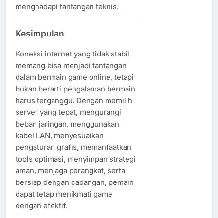
menghadapi tantangan teknis.
Kesimpulan
Koneksi internet yang tidak stabil
memang bisa menjadi tantangan
dalam bermain game online, tetapi
bukan berarti pengalaman bermain
harus terganggu. Dengan memilih
server yang tepat, mengurangi
beban jaringan, menggunakan
kabel LAN, menyesuaikan
pengaturan grafis, memanfaatkan
tools optimasi, menyimpan strategi
aman, menjaga perangkat, serta
bersiap dengan cadangan, pemain
dapat tetap menikmati game
dengan efektif.