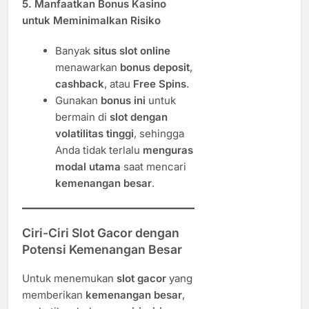
5.
Manfaatkan Bonus Kasino
untuk Meminimalkan Risiko
Banyak
situs slot online
menawarkan
bonus deposit
,
cashback
, atau
Free Spins
.
Gunakan
bonus ini
untuk
bermain di
slot dengan
volatilitas tinggi
, sehingga
Anda tidak terlalu
menguras
modal utama
saat mencari
kemenangan besar
.
Ciri-Ciri Slot Gacor dengan
Potensi Kemenangan Besar
Untuk menemukan
slot gacor
yang
memberikan
kemenangan besar
,