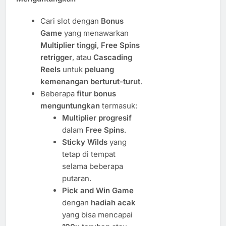
Cari slot dengan
Bonus
Game
yang menawarkan
Multiplier tinggi
,
Free Spins
retrigger
, atau
Cascading
Reels
untuk
peluang
kemenangan berturut-turut
.
Beberapa
fitur bonus
menguntungkan
termasuk:
Multiplier progresif
dalam
Free Spins
.
Sticky Wilds
yang
tetap di tempat
selama beberapa
putaran.
Pick and Win Game
dengan
hadiah acak
yang bisa mencapai