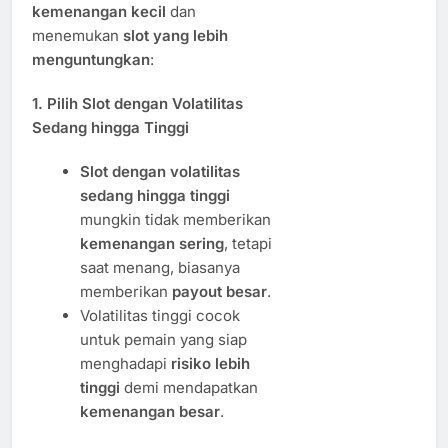
kemenangan kecil
dan
menemukan
slot yang lebih
menguntungkan
:
1.
Pilih Slot dengan Volatilitas
Sedang hingga Tinggi
Slot dengan volatilitas
sedang hingga tinggi
mungkin tidak memberikan
kemenangan sering
, tetapi
saat menang, biasanya
memberikan
payout besar
.
Volatilitas tinggi cocok
untuk pemain yang siap
menghadapi
risiko lebih
tinggi
demi mendapatkan
kemenangan besar
.