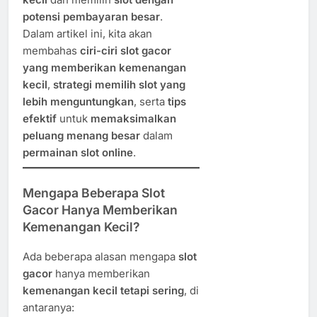
potensi pembayaran besar
.
Dalam artikel ini, kita akan
membahas
ciri-ciri slot gacor
yang memberikan kemenangan
kecil
,
strategi memilih slot yang
lebih menguntungkan
, serta
tips
efektif
untuk
memaksimalkan
peluang menang besar
dalam
permainan slot online
.
Mengapa Beberapa Slot
Gacor Hanya Memberikan
Kemenangan Kecil?
Ada beberapa alasan mengapa
slot
gacor
hanya memberikan
kemenangan kecil tetapi sering
, di
antaranya: