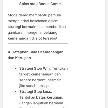
Spins atau Bonus Game
Mode demo membantu pemula
menghindari kesalahan dalam
strategi bermain
dan memberikan
gambaran mengenai
peluang
kemenangan
di slot tersebut.
4.
Tetapkan Batas Kemenangan
dan Kerugian
Strategi Stop Win:
Tentukan
target kemenangan
dan
segera berhenti bermain
jika sudah tercapai.
Strategi Stop Loss:
Tentukan
batas kerugian
.
Jangan lanjutkan bermain