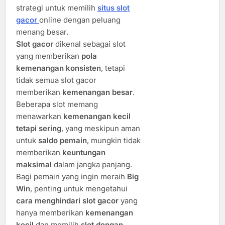
strategi untuk memilih
situs slot
gacor
online dengan peluang
menang besar.
Slot gacor
dikenal sebagai slot
yang memberikan
pola
kemenangan konsisten
, tetapi
tidak semua slot gacor
memberikan
kemenangan besar
.
Beberapa slot memang
menawarkan
kemenangan kecil
tetapi sering
, yang meskipun aman
untuk
saldo pemain
, mungkin tidak
memberikan
keuntungan
maksimal
dalam jangka panjang.
Bagi pemain yang ingin meraih
Big
Win
, penting untuk mengetahui
cara menghindari slot gacor
yang
hanya memberikan
kemenangan
kecil
dan memilih
slot dengan