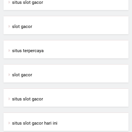
situs slot gacor
slot gacor
situs terpercaya
slot gacor
situs slot gacor
situs slot gacor hari ini