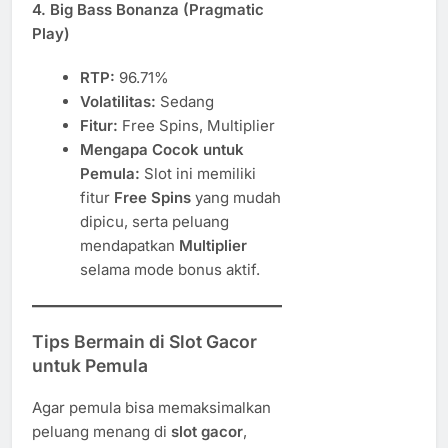
4.
Big Bass Bonanza (Pragmatic
Play)
RTP:
96.71%
Volatilitas:
Sedang
Fitur:
Free Spins, Multiplier
Mengapa Cocok untuk
Pemula:
Slot ini memiliki
fitur
Free Spins
yang mudah
dipicu, serta peluang
mendapatkan
Multiplier
selama mode bonus aktif.
Tips Bermain di Slot Gacor
untuk Pemula
Agar pemula bisa memaksimalkan
peluang menang di
slot gacor
,