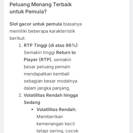
Peluang Menang Terbaik
untuk Pemula?
Slot gacor untuk pemula
biasanya
memiliki beberapa karakteristik
berikut:
RTP Tinggi (di atas 96%)
Semakin tinggi
Return to
Player (RTP)
, semakin
besar peluang pemain
mendapatkan kembali
sebagian besar modalnya
dalam jangka panjang.
Volatilitas Rendah hingga
Sedang
Volatilitas Rendah:
Memberikan
kemenangan kecil
tetapi sering, cocok