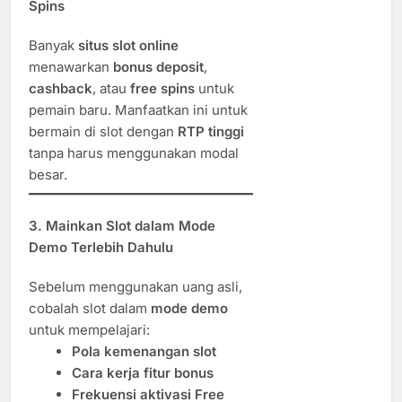
Spins
Banyak
situs slot online
menawarkan
bonus deposit
,
cashback
, atau
free spins
untuk
pemain baru. Manfaatkan ini untuk
bermain di slot dengan
RTP tinggi
tanpa harus menggunakan modal
besar.
3.
Mainkan Slot dalam Mode
Demo Terlebih Dahulu
Sebelum menggunakan uang asli,
cobalah slot dalam
mode demo
untuk mempelajari:
Pola kemenangan slot
Cara kerja fitur bonus
Frekuensi aktivasi Free