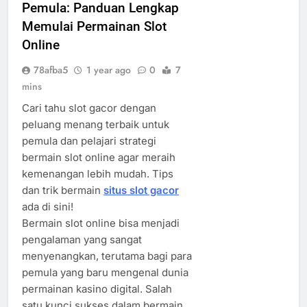
Pemula: Panduan Lengkap
Memulai Permainan Slot
Online
78afba5
1 year ago
0
7
mins
Cari tahu slot gacor dengan
peluang menang terbaik untuk
pemula dan pelajari strategi
bermain slot online agar meraih
kemenangan lebih mudah. Tips
dan trik bermain
situs slot gacor
ada di sini!
Bermain slot online bisa menjadi
pengalaman yang sangat
menyenangkan, terutama bagi para
pemula yang baru mengenal dunia
permainan kasino digital. Salah
satu kunci sukses dalam bermain