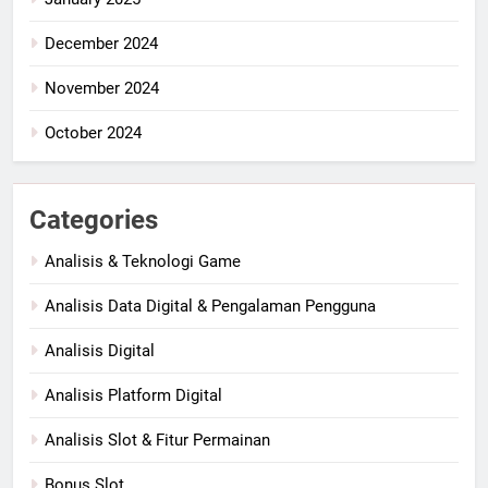
December 2024
November 2024
October 2024
Categories
Analisis & Teknologi Game
Analisis Data Digital & Pengalaman Pengguna
Analisis Digital
Analisis Platform Digital
Analisis Slot & Fitur Permainan
Bonus Slot