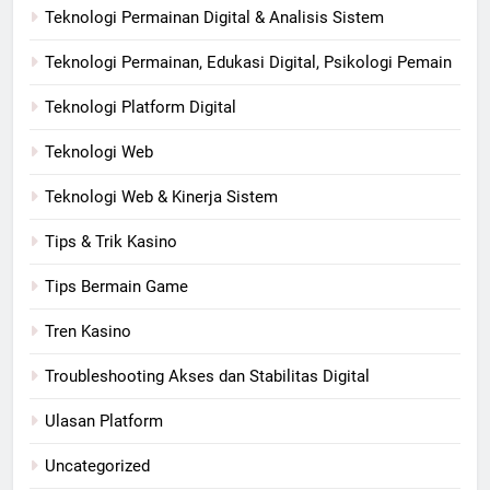
Teknologi Permainan Digital & Analisis Sistem
Teknologi Permainan, Edukasi Digital, Psikologi Pemain
Teknologi Platform Digital
Teknologi Web
Teknologi Web & Kinerja Sistem
Tips & Trik Kasino
Tips Bermain Game
Tren Kasino
Troubleshooting Akses dan Stabilitas Digital
Ulasan Platform
Uncategorized