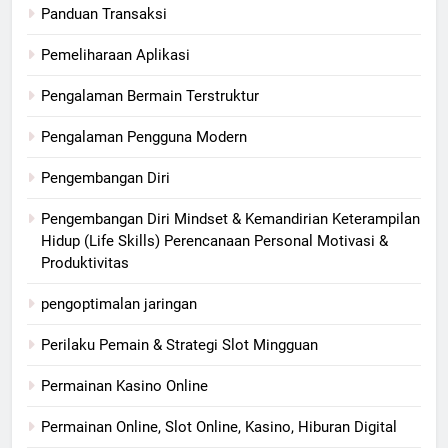
Panduan Transaksi
Pemeliharaan Aplikasi
Pengalaman Bermain Terstruktur
Pengalaman Pengguna Modern
Pengembangan Diri
Pengembangan Diri Mindset & Kemandirian Keterampilan
Hidup (Life Skills) Perencanaan Personal Motivasi &
Produktivitas
pengoptimalan jaringan
Perilaku Pemain & Strategi Slot Mingguan
Permainan Kasino Online
Permainan Online, Slot Online, Kasino, Hiburan Digital