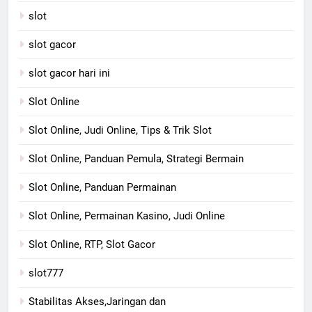
slot
slot gacor
slot gacor hari ini
Slot Online
Slot Online, Judi Online, Tips & Trik Slot
Slot Online, Panduan Pemula, Strategi Bermain
Slot Online, Panduan Permainan
Slot Online, Permainan Kasino, Judi Online
Slot Online, RTP, Slot Gacor
slot777
Stabilitas Akses,Jaringan dan