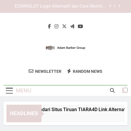
Skip
Panduan Login Edwinslot di Berbagai Perangkat
to
content
Lebah4D Login Resmi dengan Sistem Akses yang
Stabil untuk Pengalaman Lebih Nyaman
Panduan Menghindari Situs Tiruan TIARA4D Link
Alternatif
EDWINSLOT Login Alternatif dan Cara Memilih
Akses yang Lebih Tepat
Panduan Login Edwinslot di Berbagai Perangkat
Adam Barber
Dapatkan Solusi Manajemen Bisnis Dari
Lebah4D Login Resmi dengan Sistem Akses yang
NEWSLETTER
RANDOM NEWS
Group
Stabil untuk Pengalaman Lebih Nyaman
Adam Barber Group.
MENU
nduan Menghindari Situs Tiruan TIARA4D Link Alternatif
HEADLINES
Month Ago