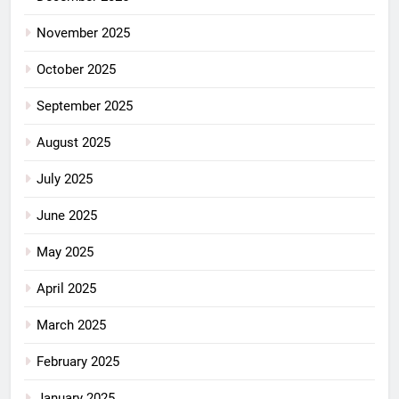
November 2025
October 2025
September 2025
August 2025
July 2025
June 2025
May 2025
April 2025
March 2025
February 2025
January 2025