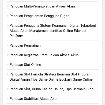
Panduan Multi-Perangkat dan Akses Akun
Panduan Pengalaman Pengguna Digital
Panduan Pengguna Sistem Keamanan Digital Teknologi
Akses Akun Manajemen Identitas Online Edukasi
Platform
Panduan Permainan
Panduan Registrasi Pemula dan Akses Akun
Panduan Slot Online
Panduan Slot Pemula Strategi Bermain Slot Hiburan
Digital Aman Tips Game Online Edukasi Game Online
Panduan Slot, Dunia Kasino Online, Tips Bermain Slot
Panduan Stabilitas Akses Akun