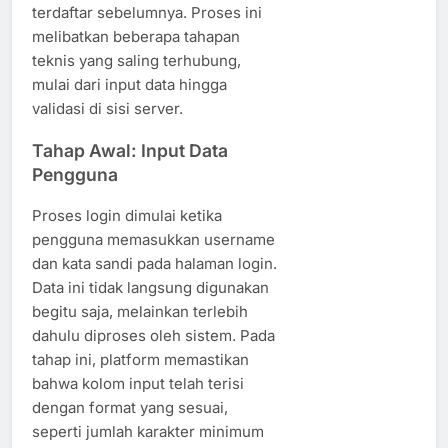
terdaftar sebelumnya. Proses ini
melibatkan beberapa tahapan
teknis yang saling terhubung,
mulai dari input data hingga
validasi di sisi server.
Tahap Awal: Input Data
Pengguna
Proses login dimulai ketika
pengguna memasukkan username
dan kata sandi pada halaman login.
Data ini tidak langsung digunakan
begitu saja, melainkan terlebih
dahulu diproses oleh sistem. Pada
tahap ini, platform memastikan
bahwa kolom input telah terisi
dengan format yang sesuai,
seperti jumlah karakter minimum