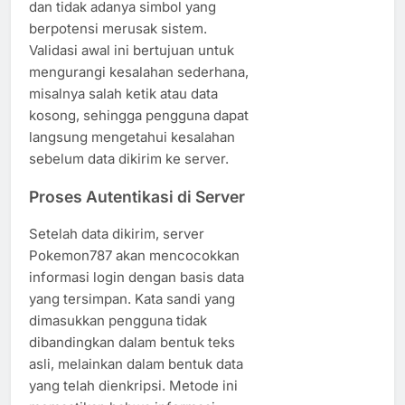
dan tidak adanya simbol yang
berpotensi merusak sistem.
Validasi awal ini bertujuan untuk
mengurangi kesalahan sederhana,
misalnya salah ketik atau data
kosong, sehingga pengguna dapat
langsung mengetahui kesalahan
sebelum data dikirim ke server.
Proses Autentikasi di Server
Setelah data dikirim, server
Pokemon787 akan mencocokkan
informasi login dengan basis data
yang tersimpan. Kata sandi yang
dimasukkan pengguna tidak
dibandingkan dalam bentuk teks
asli, melainkan dalam bentuk data
yang telah dienkripsi. Metode ini