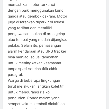
memastikan motor terkunci
dengan baik menggunakan kunci
ganda atau gembok cakram. Motor
juga disarankan diparkir di lokasi
yang terlihat dan memiliki
pengawasan, bukan di area gelap
atau tempat yang mudah dijangkau
pelaku. Selain itu, pemasangan
alarm kendaraan atau GPS tracker
bisa menjadi solusi tambahan
untuk meningkatkan keamanan
tanpa spasi setelah titik akhir
paragraf.
Warga di beberapa lingkungan
turut melakukan langkah kolektif
untuk mengurangi risiko
pencurian. Ronda malam yang
sempat vakum kembali diaktifkan