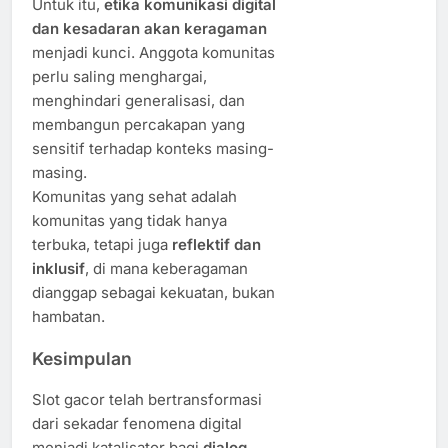
Untuk
itu,
etika
komunikasi
digital
dan
kesadaran
akan
keragaman
menjadi
kunci.
Anggota
komunitas
perlu
saling
menghargai,
menghindari
generalisasi,
dan
membangun
percakapan
yang
sensitif
terhadap
konteks
masing-
masing.
Komunitas
yang
sehat
adalah
komunitas
yang
tidak
hanya
terbuka,
tetapi
juga
reflektif
dan
inklusif
,
di
mana
keberagaman
dianggap
sebagai
kekuatan,
bukan
hambatan.
Kesimpulan
Slot
gacor
telah
bertransformasi
dari
sekadar
fenomena
digital
menjadi
katalisator
bagi
dialog