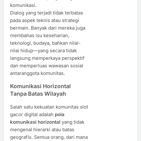
komunikasi.
Dialog
yang
terjadi
tidak
terbatas
pada
aspek
teknis
atau
strategi
bermain.
Banyak
dari
mereka
juga
membahas
isu
keseharian,
teknologi,
budaya,
bahkan
nilai-
nilai
hidup—
yang
secara
tidak
langsung
memperkaya
perspektif
dan
memperluas
wawasan
sosial
antaranggota
komunitas.
Komunikasi
Horizontal
Tanpa
Batas
Wilayah
Salah
satu
kekuatan
komunitas
slot
gacor
digital
adalah
pola
komunikasi
horizontal
yang
tidak
mengenal
hierarki
atau
batas
geografis.
Semua
orang,
dari
mana