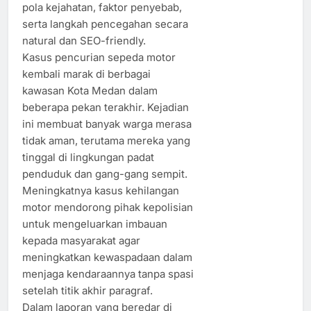
pola kejahatan, faktor penyebab,
serta langkah pencegahan secara
natural dan SEO-friendly.
Kasus pencurian sepeda motor
kembali marak di berbagai
kawasan Kota Medan dalam
beberapa pekan terakhir. Kejadian
ini membuat banyak warga merasa
tidak aman, terutama mereka yang
tinggal di lingkungan padat
penduduk dan gang-gang sempit.
Meningkatnya kasus kehilangan
motor mendorong pihak kepolisian
untuk mengeluarkan imbauan
kepada masyarakat agar
meningkatkan kewaspadaan dalam
menjaga kendaraannya tanpa spasi
setelah titik akhir paragraf.
Dalam laporan yang beredar di