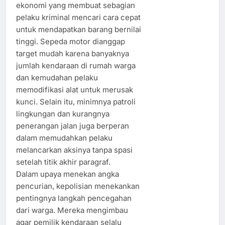
ekonomi yang membuat sebagian
pelaku kriminal mencari cara cepat
untuk mendapatkan barang bernilai
tinggi. Sepeda motor dianggap
target mudah karena banyaknya
jumlah kendaraan di rumah warga
dan kemudahan pelaku
memodifikasi alat untuk merusak
kunci. Selain itu, minimnya patroli
lingkungan dan kurangnya
penerangan jalan juga berperan
dalam memudahkan pelaku
melancarkan aksinya tanpa spasi
setelah titik akhir paragraf.
Dalam upaya menekan angka
pencurian, kepolisian menekankan
pentingnya langkah pencegahan
dari warga. Mereka mengimbau
agar pemilik kendaraan selalu