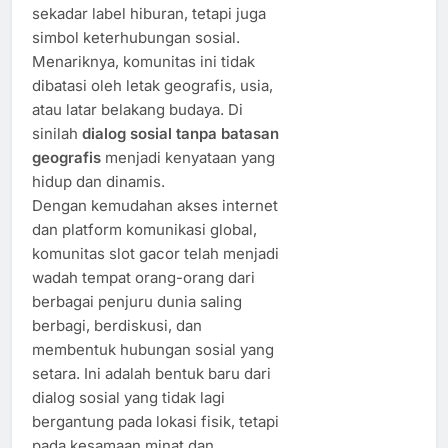
sekadar
label
hiburan,
tetapi
juga
simbol
keterhubungan
sosial.
Menariknya,
komunitas
ini
tidak
dibatasi
oleh
letak
geografis,
usia,
atau
latar
belakang
budaya.
Di
sinilah
dialog
sosial
tanpa
batasan
geografis
menjadi
kenyataan
yang
hidup
dan
dinamis.
Dengan
kemudahan
akses
internet
dan
platform
komunikasi
global,
komunitas
slot
gacor
telah
menjadi
wadah
tempat
orang-
orang
dari
berbagai
penjuru
dunia
saling
berbagi,
berdiskusi,
dan
membentuk
hubungan
sosial
yang
setara.
Ini
adalah
bentuk
baru
dari
dialog
sosial
yang
tidak
lagi
bergantung
pada
lokasi
fisik,
tetapi
pada
kesamaan
minat
dan