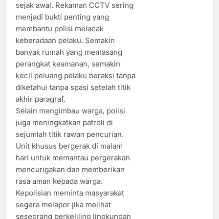
sejak awal. Rekaman CCTV sering
menjadi bukti penting yang
membantu polisi melacak
keberadaan pelaku. Semakin
banyak rumah yang memasang
perangkat keamanan, semakin
kecil peluang pelaku beraksi tanpa
diketahui tanpa spasi setelah titik
akhir paragraf.
Selain mengimbau warga, polisi
juga meningkatkan patroli di
sejumlah titik rawan pencurian.
Unit khusus bergerak di malam
hari untuk memantau pergerakan
mencurigakan dan memberikan
rasa aman kepada warga.
Kepolisian meminta masyarakat
segera melapor jika melihat
seseorang berkeliling lingkungan