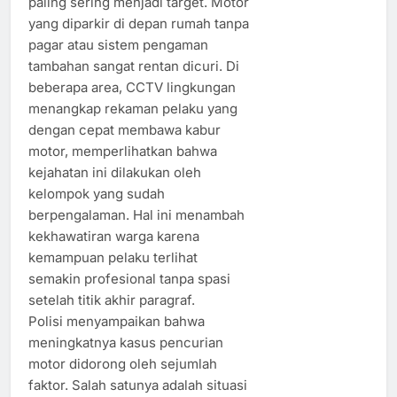
paling sering menjadi target. Motor
yang diparkir di depan rumah tanpa
pagar atau sistem pengaman
tambahan sangat rentan dicuri. Di
beberapa area, CCTV lingkungan
menangkap rekaman pelaku yang
dengan cepat membawa kabur
motor, memperlihatkan bahwa
kejahatan ini dilakukan oleh
kelompok yang sudah
berpengalaman. Hal ini menambah
kekhawatiran warga karena
kemampuan pelaku terlihat
semakin profesional tanpa spasi
setelah titik akhir paragraf.
Polisi menyampaikan bahwa
meningkatnya kasus pencurian
motor didorong oleh sejumlah
faktor. Salah satunya adalah situasi