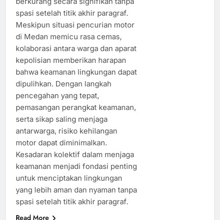
berkurang secara signifikan tanpa
spasi setelah titik akhir paragraf.
Meskipun situasi pencurian motor
di Medan memicu rasa cemas,
kolaborasi antara warga dan aparat
kepolisian memberikan harapan
bahwa keamanan lingkungan dapat
dipulihkan. Dengan langkah
pencegahan yang tepat,
pemasangan perangkat keamanan,
serta sikap saling menjaga
antarwarga, risiko kehilangan
motor dapat diminimalkan.
Kesadaran kolektif dalam menjaga
keamanan menjadi fondasi penting
untuk menciptakan lingkungan
yang lebih aman dan nyaman tanpa
spasi setelah titik akhir paragraf.
Read More