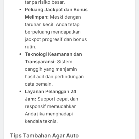
tanpa risiko besar.
Peluang Jackpot dan Bonus
Melimpah:
Meski dengan
taruhan kecil, Anda tetap
berpeluang mendapatkan
jackpot progresif dan bonus
rutin.
Teknologi Keamanan dan
Transparansi:
Sistem
canggih yang menjamin
hasil adil dan perlindungan
data pemain.
Layanan Pelanggan 24
Jam:
Support cepat dan
responsif memudahkan
Anda jika menghadapi
kendala teknis.
Tips Tambahan Agar Auto