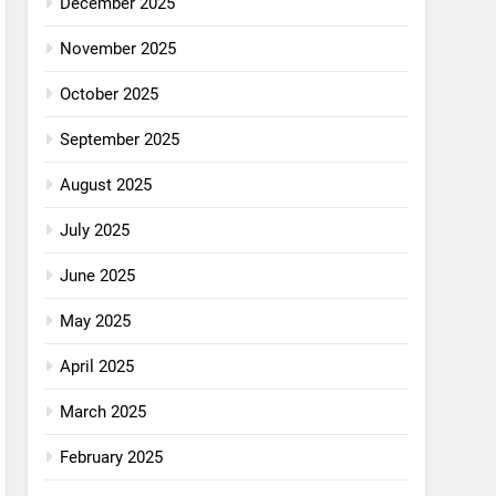
December 2025
November 2025
October 2025
September 2025
August 2025
July 2025
June 2025
May 2025
April 2025
March 2025
February 2025