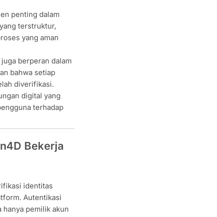
en penting dalam
yang terstruktur,
proses yang aman
 juga berperan dalam
kan bahwa setiap
lah diverifikasi.
ngan digital yang
 pengguna terhadap
n4D Bekerja
ikasi identitas
form. Autentikasi
 hanya pemilik akun