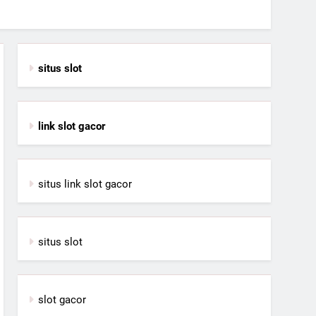
situs slot
link slot gacor
situs link slot gacor
situs slot
slot gacor