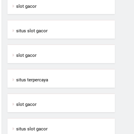
slot gacor
situs slot gacor
slot gacor
situs terpercaya
slot gacor
situs slot gacor