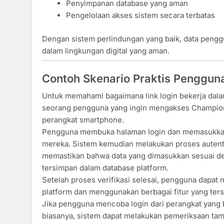
Penyimpanan database yang aman
Pengelolaan akses sistem secara terbatas
Dengan sistem perlindungan yang baik, data pengg
dalam lingkungan digital yang aman.
Contoh Skenario Praktis Pengguna
Untuk memahami bagaimana link login bekerja dala
seorang pengguna yang ingin mengakses Champio
perangkat smartphone.
Pengguna membuka halaman login dan memasukkan
mereka. Sistem kemudian melakukan proses autent
memastikan bahwa data yang dimasukkan sesuai de
tersimpan dalam database platform.
Setelah proses verifikasi selesai, pengguna dapat
platform dan menggunakan berbagai fitur yang ters
Jika pengguna mencoba login dari perangkat yang 
biasanya, sistem dapat melakukan pemeriksaan ta