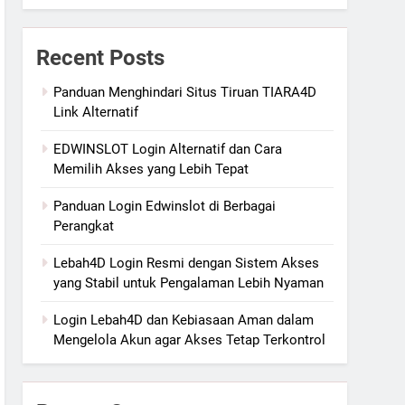
Recent Posts
Panduan Menghindari Situs Tiruan TIARA4D
Link Alternatif
EDWINSLOT Login Alternatif dan Cara
Memilih Akses yang Lebih Tepat
Panduan Login Edwinslot di Berbagai
Perangkat
Lebah4D Login Resmi dengan Sistem Akses
yang Stabil untuk Pengalaman Lebih Nyaman
Login Lebah4D dan Kebiasaan Aman dalam
Mengelola Akun agar Akses Tetap Terkontrol