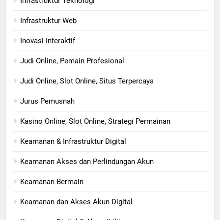
Infrastruktur Teknologi
Infrastruktur Web
Inovasi Interaktif
Judi Online, Pemain Profesional
Judi Online, Slot Online, Situs Terpercaya
Jurus Pemusnah
Kasino Online, Slot Online, Strategi Permainan
Keamanan & Infrastruktur Digital
Keamanan Akses dan Perlindungan Akun
Keamanan Bermain
Keamanan dan Akses Akun Digital