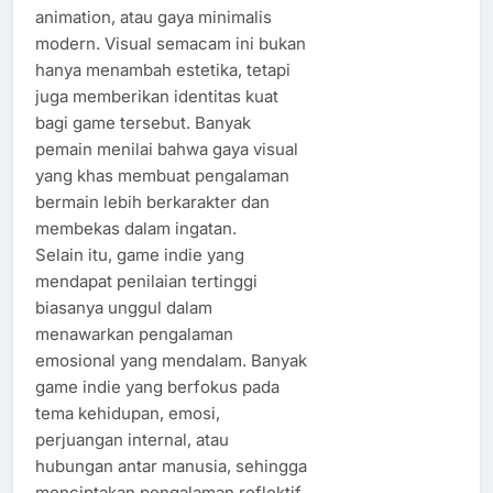
animation, atau gaya minimalis
modern. Visual semacam ini bukan
hanya menambah estetika, tetapi
juga memberikan identitas kuat
bagi game tersebut. Banyak
pemain menilai bahwa gaya visual
yang khas membuat pengalaman
bermain lebih berkarakter dan
membekas dalam ingatan.
Selain itu, game indie yang
mendapat penilaian tertinggi
biasanya unggul dalam
menawarkan pengalaman
emosional yang mendalam. Banyak
game indie yang berfokus pada
tema kehidupan, emosi,
perjuangan internal, atau
hubungan antar manusia, sehingga
menciptakan pengalaman reflektif