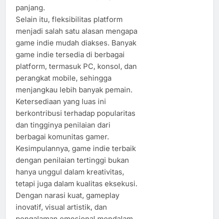
panjang.
Selain itu, fleksibilitas platform
menjadi salah satu alasan mengapa
game indie mudah diakses. Banyak
game indie tersedia di berbagai
platform, termasuk PC, konsol, dan
perangkat mobile, sehingga
menjangkau lebih banyak pemain.
Ketersediaan yang luas ini
berkontribusi terhadap popularitas
dan tingginya penilaian dari
berbagai komunitas gamer.
Kesimpulannya, game indie terbaik
dengan penilaian tertinggi bukan
hanya unggul dalam kreativitas,
tetapi juga dalam kualitas eksekusi.
Dengan narasi kuat, gameplay
inovatif, visual artistik, dan
pengalaman emosional mendalam,