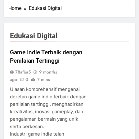
Home
Edukasi Digital
Edukasi Digital
Game Indie Terbaik dengan
Penilaian Tertinggi
78afba5
9 months
ago
0
7 mins
Ulasan komprehensif mengenai
deretan game indie terbaik dengan
penilaian tertinggi, menghadirkan
kreativitas, inovasi gameplay, dan
pengalaman bermain yang unik
serta berkesan.
Industri game indie telah