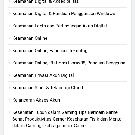
Keamanan Digital & Aksesibilitas
Keamanan Digital & Panduan Penggunaan Windows
Keamanan Login dan Perlindungan Akun Digital
Keamanan Online
Keamanan Online, Panduan, Teknologi
Keamanan Online, Platform Horas88, Panduan Pengguna
Keamanan Privasi Akun Digital
Keamanan Siber & Teknologi Cloud
Kelancaran Akses Akun
Kesehatan Tubuh dalam Gaming Tips Bermain Game
Sehat Produktivitas Gamer Kesehatan Fisik dan Mental
dalam Gaming Olahraga untuk Gamer