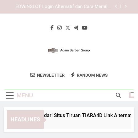
Skip
Panduan Login Edwinslot di Berbagai Perangkat
to
content
Lebah4D Login Resmi dengan Sistem Akses yang
Stabil untuk Pengalaman Lebih Nyaman
Panduan Menghindari Situs Tiruan TIARA4D Link
Alternatif
EDWINSLOT Login Alternatif dan Cara Memilih
Akses yang Lebih Tepat
Panduan Login Edwinslot di Berbagai Perangkat
Adam Barber
Dapatkan Solusi Manajemen Bisnis Dari
Lebah4D Login Resmi dengan Sistem Akses yang
NEWSLETTER
RANDOM NEWS
Group
Stabil untuk Pengalaman Lebih Nyaman
Adam Barber Group.
MENU
nduan Menghindari Situs Tiruan TIARA4D Link Alternatif
HEADLINES
Weeks Ago