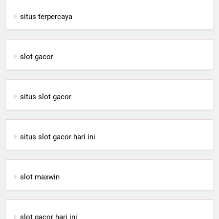
situs terpercaya
slot gacor
situs slot gacor
situs slot gacor hari ini
slot maxwin
slot gacor hari ini