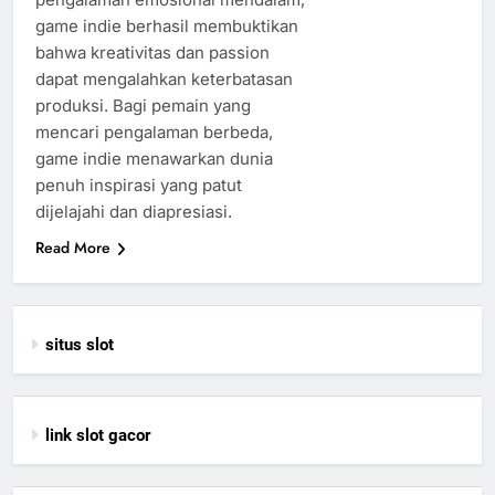
game indie berhasil membuktikan
bahwa kreativitas dan passion
dapat mengalahkan keterbatasan
produksi. Bagi pemain yang
mencari pengalaman berbeda,
game indie menawarkan dunia
penuh inspirasi yang patut
dijelajahi dan diapresiasi.
Read More
situs slot
link slot gacor