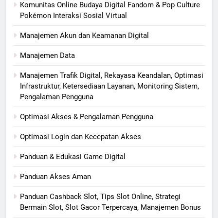
Komunitas Online Budaya Digital Fandom & Pop Culture
Pokémon Interaksi Sosial Virtual
Manajemen Akun dan Keamanan Digital
Manajemen Data
Manajemen Trafik Digital, Rekayasa Keandalan, Optimasi
Infrastruktur, Ketersediaan Layanan, Monitoring Sistem,
Pengalaman Pengguna
Optimasi Akses & Pengalaman Pengguna
Optimasi Login dan Kecepatan Akses
Panduan & Edukasi Game Digital
Panduan Akses Aman
Panduan Cashback Slot, Tips Slot Online, Strategi
Bermain Slot, Slot Gacor Terpercaya, Manajemen Bonus