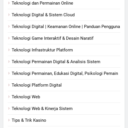
Teknologi dan Permainan Online
Teknologi Digital & Sistem Cloud
Teknologi Digital | Keamanan Online | Panduan Pengguna
Teknologi Game Interaktif & Desain Naratif
Teknologi Infrastruktur Platform
Teknologi Permainan Digital & Analisis Sistem
Teknologi Permainan, Edukasi Digital, Psikologi Pemain
Teknologi Platform Digital
Teknologi Web
Teknologi Web & Kinerja Sistem
Tips & Trik Kasino