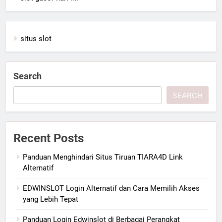
situs slot
Search
SEARCH
Recent Posts
Panduan Menghindari Situs Tiruan TIARA4D Link
Alternatif
EDWINSLOT Login Alternatif dan Cara Memilih Akses
yang Lebih Tepat
Panduan Login Edwinslot di Berbagai Perangkat