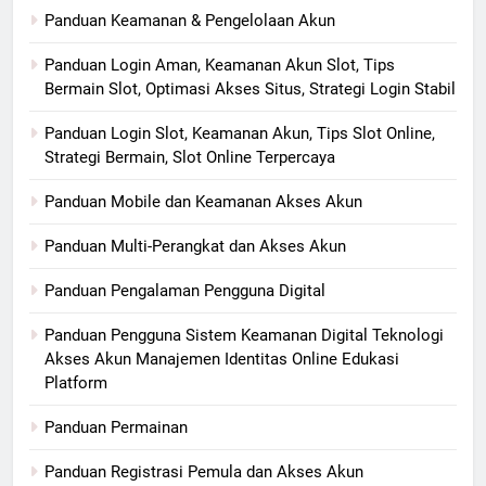
Panduan Keamanan & Pengelolaan Akun
Panduan Login Aman, Keamanan Akun Slot, Tips
Bermain Slot, Optimasi Akses Situs, Strategi Login Stabil
Panduan Login Slot, Keamanan Akun, Tips Slot Online,
Strategi Bermain, Slot Online Terpercaya
Panduan Mobile dan Keamanan Akses Akun
Panduan Multi-Perangkat dan Akses Akun
Panduan Pengalaman Pengguna Digital
Panduan Pengguna Sistem Keamanan Digital Teknologi
Akses Akun Manajemen Identitas Online Edukasi
Platform
Panduan Permainan
Panduan Registrasi Pemula dan Akses Akun