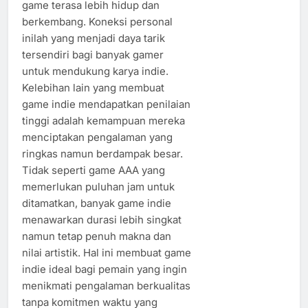
game terasa lebih hidup dan
berkembang. Koneksi personal
inilah yang menjadi daya tarik
tersendiri bagi banyak gamer
untuk mendukung karya indie.
Kelebihan lain yang membuat
game indie mendapatkan penilaian
tinggi adalah kemampuan mereka
menciptakan pengalaman yang
ringkas namun berdampak besar.
Tidak seperti game AAA yang
memerlukan puluhan jam untuk
ditamatkan, banyak game indie
menawarkan durasi lebih singkat
namun tetap penuh makna dan
nilai artistik. Hal ini membuat game
indie ideal bagi pemain yang ingin
menikmati pengalaman berkualitas
tanpa komitmen waktu yang