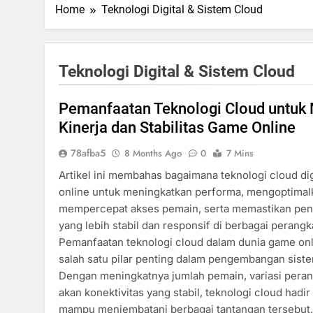
Home
Teknologi Digital & Sistem Cloud
Teknologi Digital & Sistem Cloud
Pemanfaatan Teknologi Cloud untuk
Kinerja dan Stabilitas Game Online
78afba5
8 Months Ago
0
7 Mins
Artikel ini membahas bagaimana teknologi cloud d
online untuk meningkatkan performa, mengoptimalk
mempercepat akses pemain, serta memastikan pe
yang lebih stabil dan responsif di berbagai perangk
Pemanfaatan teknologi cloud dalam dunia game onl
salah satu pilar penting dalam pengembangan sis
Dengan meningkatnya jumlah pemain, variasi peran
akan konektivitas yang stabil, teknologi cloud hadir
mampu menjembatani berbagai tantangan tersebut.