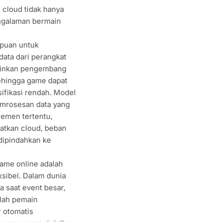
 cloud tidak hanya
engalaman bermain
puan untuk
ata dari perangkat
gkinkan pengembang
ehingga game dapat
sifikasi rendah. Model
mrosesan data yang
elemen tertentu,
atkan cloud, beban
dipindahkan ke
game online adalah
sibel. Dalam dunia
a saat event besar,
mlah pemain
 otomatis