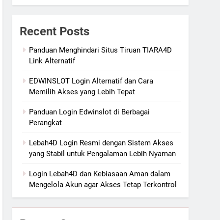
Recent Posts
Panduan Menghindari Situs Tiruan TIARA4D
Link Alternatif
EDWINSLOT Login Alternatif dan Cara
Memilih Akses yang Lebih Tepat
Panduan Login Edwinslot di Berbagai
Perangkat
Lebah4D Login Resmi dengan Sistem Akses
yang Stabil untuk Pengalaman Lebih Nyaman
Login Lebah4D dan Kebiasaan Aman dalam
Mengelola Akun agar Akses Tetap Terkontrol