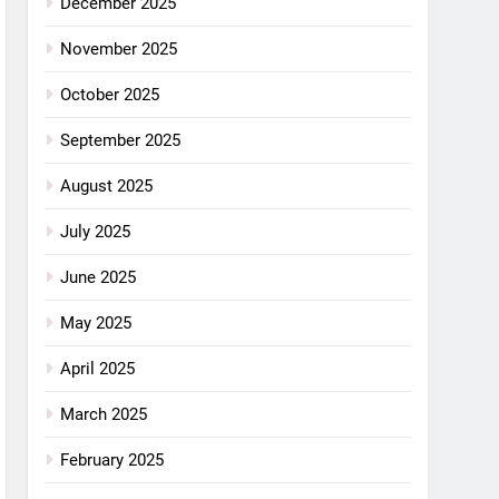
December 2025
November 2025
October 2025
September 2025
August 2025
July 2025
June 2025
May 2025
April 2025
March 2025
February 2025