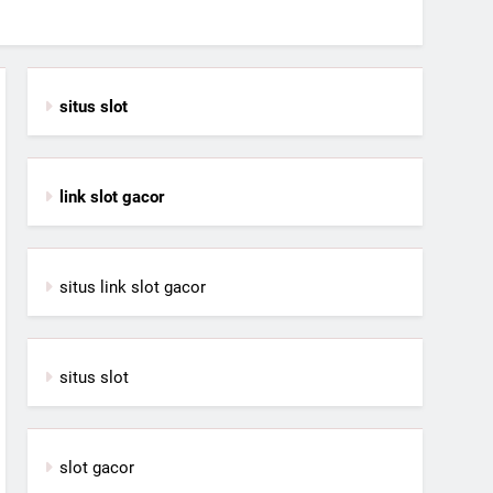
situs slot
link slot gacor
situs link slot gacor
situs slot
slot gacor