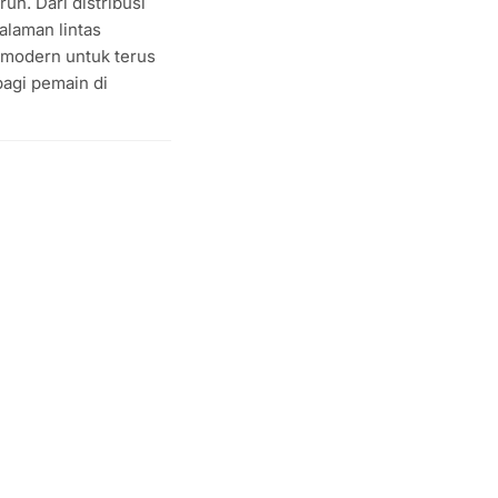
h. Dari distribusi
alaman lintas
 modern untuk terus
agi pemain di