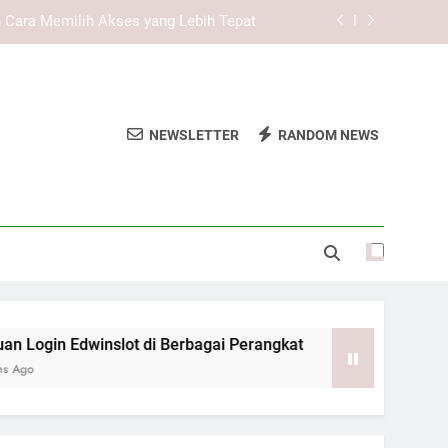
 Cara Memilih Akses yang Lebih Tepat
Login Edwinslot di Berbagai Perangkat
tabil untuk Pengalaman Lebih Nyaman
NEWSLETTER
RANDOM NEWS
 Situs Tiruan TIARA4D Link Alternatif
 Cara Memilih Akses yang Lebih Tepat
Login Edwinslot di Berbagai Perangkat
tabil untuk Pengalaman Lebih Nyaman
winslot di Berbagai Perangkat
Lebah4D Login Resmi de
2 Months Ago