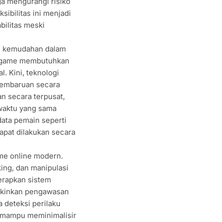
a mengurangi risiko
sibilitas ini menjadi
ilitas meski
an kemudahan dalam
an game membutuhkan
. Kini, teknologi
embaruan secara
an secara terpusat,
waktu yang sama
data pemain seperti
dapat dilakukan secara
me online modern.
ing, dan manipulasi
erapkan sistem
gkinkan pengawasan
a deteksi perilaku
d mampu meminimalisir