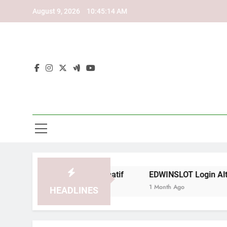
Skip
August 9, 2026
10:45:15 AM
to
content
Ada
Dapatkan 
ARA4D Link Alternatif
EDWINSLOT Login Alternatif dan 
1 Month Ago
HEADLINES