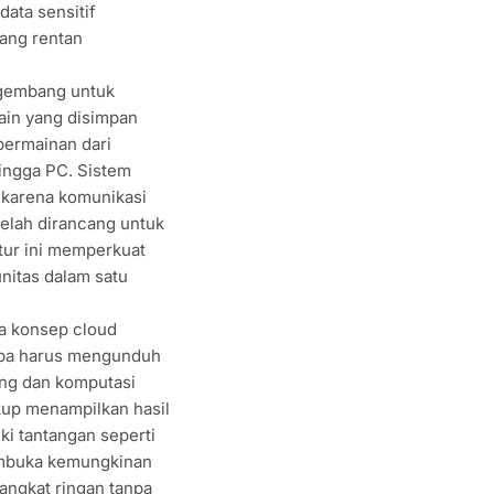
ata sensitif
yang rentan
ngembang untuk
ain yang disimpan
permainan dari
hingga PC. Sistem
 karena komunikasi
telah dirancang untuk
itur ini memperkuat
itas dalam satu
ya konsep cloud
npa harus mengunduh
ing dan komputasi
kup menampilkan hasil
ki tantangan seperti
membuka kemungkinan
rangkat ringan tanpa