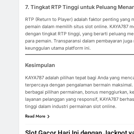
7. Tingkat RTP Tinggi untuk Peluang Mena
RTP (Return to Player) adalah faktor penting yang
pemain dalam memilih situs slot online. KAYA787
dengan tingkat RTP tinggi, yang berarti peluang me
para pemain. Transparansi dalam pembayaran juga 
keunggulan utama platform ini.
Kesimpulan
KAYA787 adalah pilihan tepat bagi Anda yang mencar
terpercaya dengan pengalaman bermain maksimal. 
berbagai pilihan permainan, bonus menggiurkan, k
layanan pelanggan yang responsif, KAYA787 berha
tinggi dalam industri permainan slot online.
Read More
Slot Gacor Hari Ini dengan Jackpot 