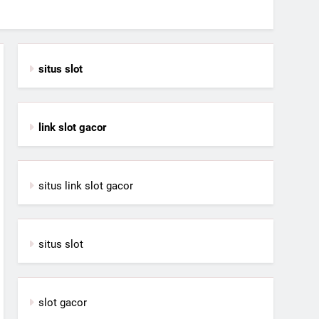
situs slot
link slot gacor
situs link slot gacor
situs slot
slot gacor