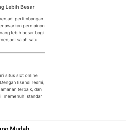
ng Lebih Besar
 menjadi pertimbangan
 menawarkan permainan
nang lebih besar bagi
menjadi salah satu
i situs slot online
Dengan lisensi resmi,
eamanan terbaik, dan
sil memenuhi standar
yang Mudah