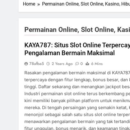
Home
Permainan Online, Slot Online, Kasino, Hibu
Permainan Online, Slot Online, Kasi
KAYA787: Situs Slot Online Terperca
Pengalaman Bermain Maksimal
78afba5
2 Years Ago
0
6 Mins
Rasakan pengalaman bermain maksimal di KAYA787, 
terpercaya dengan fitur lengkap, bonus besar, dan
tinggi. Daftar sekarang dan menangkan jackpot bes
Industri permainan slot online terus berkembang p
kini memiliki banyak pilihan platform untuk menikm
mereka. Di tengah persaingan yang semakin ketat,
menonjol sebagai salah satu situs slot online terpe
menawarkan pengalaman bermain yang tak tertandi
fitur unggulan, bonus menarik, dan keamanan tingk