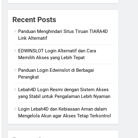
Recent Posts
Panduan Menghindari Situs Tiruan TIARA4D
Link Alternatif
EDWINSLOT Login Alternatif dan Cara
Memilih Akses yang Lebih Tepat
Panduan Login Edwinslot di Berbagai
Perangkat
Lebah4D Login Resmi dengan Sistem Akses
yang Stabil untuk Pengalaman Lebih Nyaman
Login Lebah4D dan Kebiasaan Aman dalam
Mengelola Akun agar Akses Tetap Terkontrol