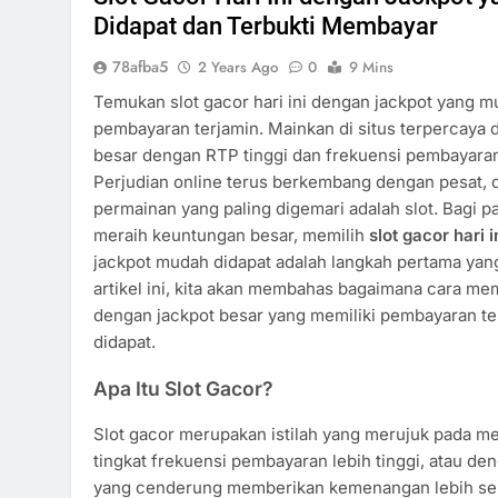
Didapat dan Terbukti Membayar
78afba5
2 Years Ago
0
9 Mins
Temukan slot gacor hari ini dengan jackpot yang m
pembayaran terjamin. Mainkan di situs terpercaya
besar dengan RTP tinggi dan frekuensi pembayaran
Perjudian online terus berkembang dengan pesat, d
permainan yang paling digemari adalah slot. Bagi p
meraih keuntungan besar, memilih
slot gacor hari i
jackpot mudah didapat adalah langkah pertama yan
artikel ini, kita akan membahas bagaimana cara me
dengan jackpot besar yang memiliki pembayaran t
didapat.
Apa Itu Slot Gacor?
Slot gacor merupakan istilah yang merujuk pada me
tingkat frekuensi pembayaran lebih tinggi, atau den
yang cenderung memberikan kemenangan lebih serin