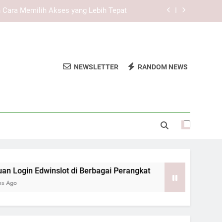
 Cara Memilih Akses yang Lebih Tepat
Login Edwinslot di Berbagai Perangkat
tabil untuk Pengalaman Lebih Nyaman
NEWSLETTER
RANDOM NEWS
 Situs Tiruan TIARA4D Link Alternatif
 Cara Memilih Akses yang Lebih Tepat
Login Edwinslot di Berbagai Perangkat
tabil untuk Pengalaman Lebih Nyaman
inslot di Berbagai Perangkat
Lebah4D Login Resmi den
2 Months Ago