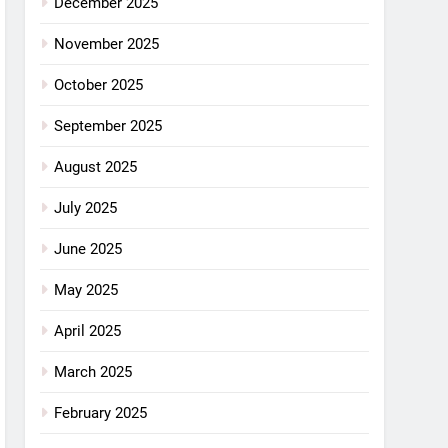
December 2025
November 2025
October 2025
September 2025
August 2025
July 2025
June 2025
May 2025
April 2025
March 2025
February 2025