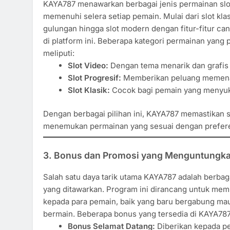
KAYA787 menawarkan berbagai jenis permainan slo
memenuhi selera setiap pemain. Mulai dari slot kla
gulungan hingga slot modern dengan fitur-fitur ca
di platform ini. Beberapa kategori permainan yang
meliputi:
Slot Video:
Dengan tema menarik dan grafis b
Slot Progresif:
Memberikan peluang memenan
Slot Klasik:
Cocok bagi pemain yang menyuk
Dengan berbagai pilihan ini, KAYA787 memastikan 
menemukan permainan yang sesuai dengan prefere
3. Bonus dan Promosi yang Menguntungk
Salah satu daya tarik utama KAYA787 adalah berba
yang ditawarkan. Program ini dirancang untuk memb
kepada para pemain, baik yang baru bergabung ma
bermain. Beberapa bonus yang tersedia di KAYA787
Bonus Selamat Datang:
Diberikan kepada pe