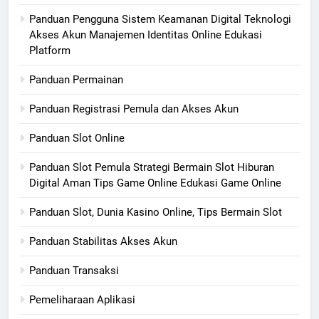
Panduan Pengguna Sistem Keamanan Digital Teknologi
Akses Akun Manajemen Identitas Online Edukasi
Platform
Panduan Permainan
Panduan Registrasi Pemula dan Akses Akun
Panduan Slot Online
Panduan Slot Pemula Strategi Bermain Slot Hiburan
Digital Aman Tips Game Online Edukasi Game Online
Panduan Slot, Dunia Kasino Online, Tips Bermain Slot
Panduan Stabilitas Akses Akun
Panduan Transaksi
Pemeliharaan Aplikasi