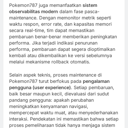
Pokemon787 juga memanfaatkan
sistem
observabilitas modern
dalam fase pasca-
maintenance. Dengan memonitor metrik seperti
waktu respon, error rate, dan kapasitas memori
secara real-time, tim dapat memastikan
pembaruan benar-benar memberikan peningkatan
performa. Jika terjadi indikasi penurunan
performa, pembaruan dapat segera dioptimalkan
kembali atau dikembalikan ke versi sebelumnya
melalui mekanisme rollback otomatis.
Selain aspek teknis, proses maintenance di
Pokemon787 turut berfokus pada
pengalaman
pengguna (user experience)
. Setiap pembaruan,
baik besar maupun kecil, dievaluasi dari sudut
pandang pengguna: apakah perubahan
meningkatkan kenyamanan navigasi,
mempercepat waktu muat, atau menyederhanakan
interaksi. Pendekatan ini memastikan bahwa setiap
proses pemeliharaan tidak hanya menjaga sistem