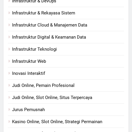
Infrastruktur & DevOps
Infrastruktur & Rekayasa Sistem
Infrastruktur Cloud & Manajemen Data
Infrastruktur Digital & Keamanan Data
Infrastruktur Teknologi
Infrastruktur Web
Inovasi Interaktif
Judi Online, Pemain Profesional
Judi Online, Slot Online, Situs Terpercaya
Jurus Pemusnah
Kasino Online, Slot Online, Strategi Permainan