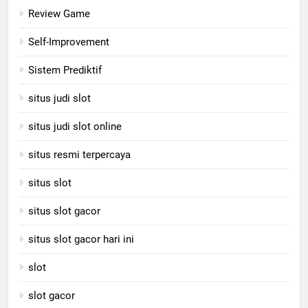
Review Game
Self-Improvement
Sistem Prediktif
situs judi slot
situs judi slot online
situs resmi terpercaya
situs slot
situs slot gacor
situs slot gacor hari ini
slot
slot gacor