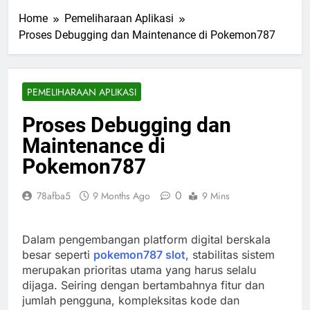
Home
Pemeliharaan Aplikasi
Proses Debugging dan Maintenance di Pokemon787
PEMELIHARAAN APLIKASI
Proses Debugging dan
Maintenance di
Pokemon787
0
78afba5
9 Months Ago
9 Mins
Dalam pengembangan platform digital berskala
besar seperti
pokemon787 slot
, stabilitas sistem
merupakan prioritas utama yang harus selalu
dijaga. Seiring dengan bertambahnya fitur dan
jumlah pengguna, kompleksitas kode dan