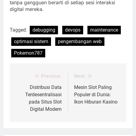
tanpa gangguan berarti di setiap sesi interaksi
digital mereka.
Tagged:
debugging
devops
maintenance
optimasi sistem
pengembangan web
Pokemon787
Previous:
Next:
Post
navigation
Distribusi Data
Mesin Slot Paling
Terdesentralisasi
Populer di Dunia:
pada Situs Slot
Ikon Hiburan Kasino
Digital Modern