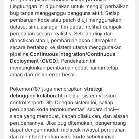
Lingkungan ini digunakan untuk menguji perbaikan
bug tanpa mengganggu pengguna aktif. Setiap
pembaruan kode atau patch diuji menggunakan
dataset simulasi agar tim dapat melihat dampak
perubahan secara realistis. Setelah diuji dan
dipastikan stabil, pembaruan akan diterapkan
secara bertahap ke sistem utama menggunakan
pipeline
Continuous Integration/Continuous
Deployment (CI/CD)
. Pendekatan ini
memungkinkan pembaruan cepat namun tetap
aman dari risiko error besar.
Pokemon787 juga menerapkan
strategi
debugging kolaboratif
melalui sistem version
control seperti Git. Dengan sistem ini, setiap
perubahan kode terdokumentasi secara rinci—
siapa yang membuat, kapan dilakukan, dan alasan
perubahannya. Jika bug ditemukan, pengembang
dapat dengan mudah melacak riwayat perubahan
dan membandingkan versi kode sebelumnya.