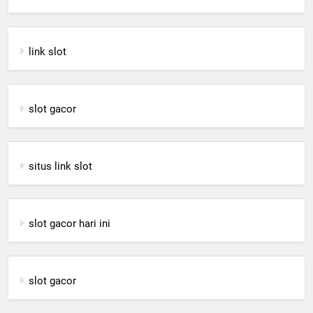
link slot
slot gacor
situs link slot
slot gacor hari ini
slot gacor