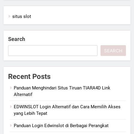
situs slot
Search
SEARCH
Recent Posts
Panduan Menghindari Situs Tiruan TIARA4D Link
Alternatif
EDWINSLOT Login Alternatif dan Cara Memilih Akses
yang Lebih Tepat
Panduan Login Edwinslot di Berbagai Perangkat