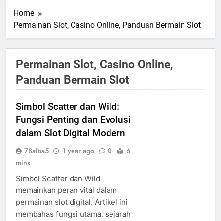
Home
Permainan Slot, Casino Online, Panduan Bermain Slot
Permainan Slot, Casino Online,
Panduan Bermain Slot
Simbol Scatter dan Wild:
Fungsi Penting dan Evolusi
dalam Slot Digital Modern
78afba5
1 year ago
0
6
mins
Simbol Scatter dan Wild
memainkan peran vital dalam
permainan slot digital. Artikel ini
membahas fungsi utama, sejarah