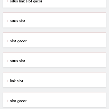
situs link slot gacor
situs slot
slot gacor
situs slot
link slot
slot gacor