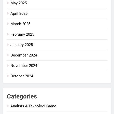
May 2025
April 2025
March 2025
February 2025
January 2025
December 2024
November 2024
October 2024
Categories
Analisis & Teknologi Game