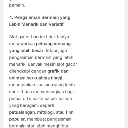
pemain.
4.
Pengalaman Bermain yang
Lebih Menarik dan Variatif
Slot gacor hari ini tidak hanya
menawarkan
peluang menang
yang lebih besar
, tetapi juga
pengalaman bermain yang lebih
menarik. Banyak mesin slot gacor
dilengkapi dengan
grafik dan
animasi berkualitas tinggi
,
menciptakan suasana yang lebih
imersif dan menyenangkan bagi
pemain. Tema-tema permainan
yang beragam, seperti
petualangan
,
mitologi
, atau
film
populer
, membuat pengalaman
bermain slot lebih menghibur.