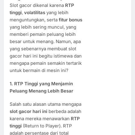
Slot gacor dikenal karena
RTP
tinggi
,
volatilitas
yang lebih
menguntungkan, serta
fitur bonus
yang lebih sering muncul, yang
memberi pemain peluang lebih
besar untuk menang. Namun, apa
yang sebenarnya membuat slot
gacor hari ini begitu istimewa dan
mengapa pemain semakin tertarik
untuk bermain di mesin ini?
1.
RTP Tinggi yang Menjamin
Peluang Menang Lebih Besar
Salah satu alasan utama mengapa
slot gacor hari ini
berbeda adalah
karena mereka menawarkan
RTP
tinggi
(Return to Player). RTP
adalah persentase dari total