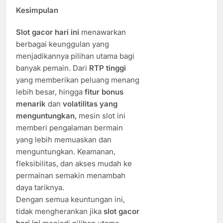
Kesimpulan
Slot gacor hari ini
menawarkan
berbagai keunggulan yang
menjadikannya pilihan utama bagi
banyak pemain. Dari
RTP tinggi
yang memberikan peluang menang
lebih besar, hingga
fitur bonus
menarik
dan
volatilitas yang
menguntungkan
, mesin slot ini
memberi pengalaman bermain
yang lebih memuaskan dan
menguntungkan. Keamanan,
fleksibilitas, dan akses mudah ke
permainan semakin menambah
daya tariknya.
Dengan semua keuntungan ini,
tidak mengherankan jika
slot gacor