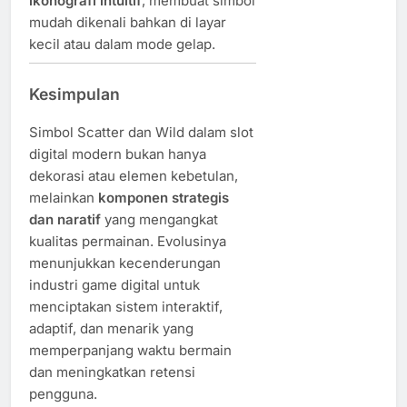
ikonografi intuitif
, membuat simbol
mudah dikenali bahkan di layar
kecil atau dalam mode gelap.
Kesimpulan
Simbol Scatter dan Wild dalam slot
digital modern bukan hanya
dekorasi atau elemen kebetulan,
melainkan
komponen strategis
dan naratif
yang mengangkat
kualitas permainan. Evolusinya
menunjukkan kecenderungan
industri game digital untuk
menciptakan sistem interaktif,
adaptif, dan menarik yang
memperpanjang waktu bermain
dan meningkatkan retensi
pengguna.