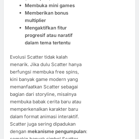
Membuka mini games
Memberikan bonus
multiplier
Mengaktifkan fitur
progresif atau naratif
dalam tema tertentu
Evolusi Scatter tidak kalah
menarik. Jika dulu Scatter hanya
berfungsi membuka free spins,
kini banyak game modern yang
memanfaatkan Scatter sebagai
bagian dari storyline, misalnya
membuka babak cerita baru atau
memperkenalkan karakter baru
dalam format animasi interaktif.
Scatter juga sering dipadukan
dengan
mekanisme pengumpulan
:
semakin banyak simbol Scatter