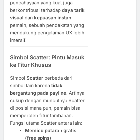
pencahayaan yang kuat juga
berkontribusi terhadap
daya tarik
visual
dan
kepuasan instan
pemain, sebuah pendekatan yang
mendukung pengalaman UX lebih
imersif.
Simbol Scatter: Pintu Masuk
ke Fitur Khusus
Simbol
Scatter
berbeda dari
simbol lain karena
tidak
bergantung pada payline
. Artinya,
cukup dengan munculnya Scatter
di posisi mana pun, pemain bisa
memperoleh fitur tambahan.
Fungsi utama Scatter antara lain:
Memicu putaran gratis
(free spins)