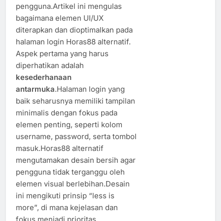
pengguna.Artikel ini mengulas
bagaimana elemen UI/UX
diterapkan dan dioptimalkan pada
halaman login Horas88 alternatif.
Aspek pertama yang harus
diperhatikan adalah
kesederhanaan
antarmuka
.Halaman login yang
baik seharusnya memiliki tampilan
minimalis dengan fokus pada
elemen penting, seperti kolom
username, password, serta tombol
masuk.Horas88 alternatif
mengutamakan desain bersih agar
pengguna tidak terganggu oleh
elemen visual berlebihan.Desain
ini mengikuti prinsip “less is
more”, di mana kejelasan dan
fokus menjadi prioritas