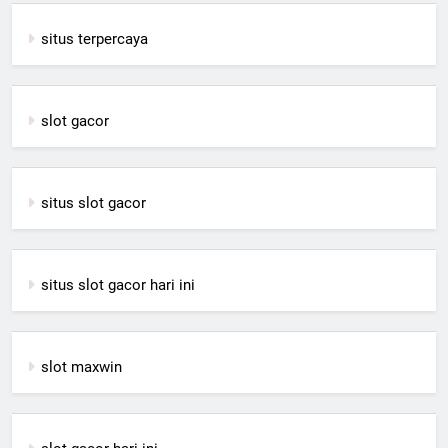
situs terpercaya
slot gacor
situs slot gacor
situs slot gacor hari ini
slot maxwin