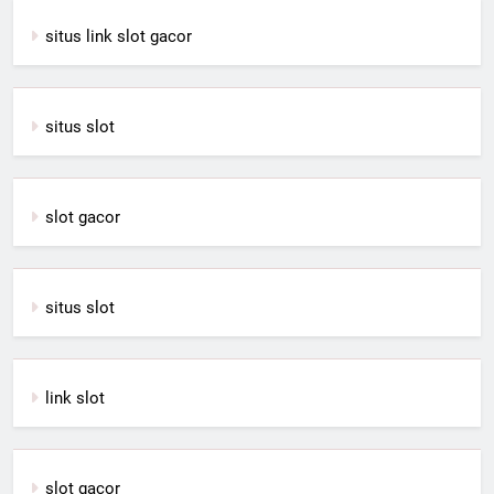
situs link slot gacor
situs slot
slot gacor
situs slot
link slot
slot gacor