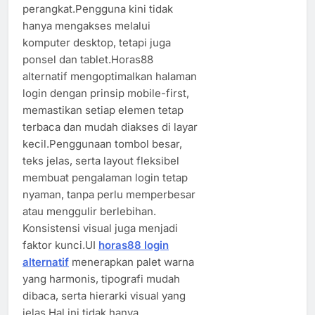
perangkat.Pengguna kini tidak
hanya mengakses melalui
komputer desktop, tetapi juga
ponsel dan tablet.Horas88
alternatif mengoptimalkan halaman
login dengan prinsip mobile-first,
memastikan setiap elemen tetap
terbaca dan mudah diakses di layar
kecil.Penggunaan tombol besar,
teks jelas, serta layout fleksibel
membuat pengalaman login tetap
nyaman, tanpa perlu memperbesar
atau menggulir berlebihan.
Konsistensi visual juga menjadi
faktor kunci.UI
horas88 login
alternatif
menerapkan palet warna
yang harmonis, tipografi mudah
dibaca, serta hierarki visual yang
jelas.Hal ini tidak hanya