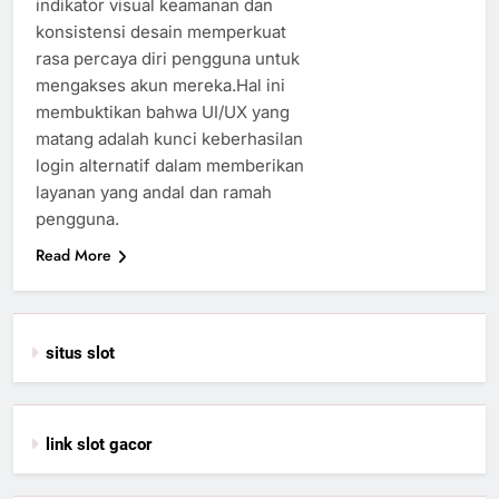
indikator visual keamanan dan
konsistensi desain memperkuat
rasa percaya diri pengguna untuk
mengakses akun mereka.Hal ini
membuktikan bahwa UI/UX yang
matang adalah kunci keberhasilan
login alternatif dalam memberikan
layanan yang andal dan ramah
pengguna.
Read More
situs slot
link slot gacor