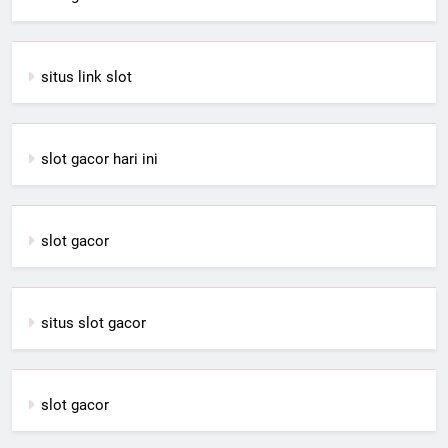
situs link slot
slot gacor hari ini
slot gacor
situs slot gacor
slot gacor