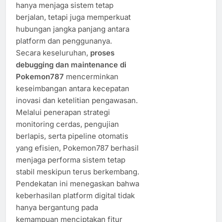
hanya menjaga sistem tetap
berjalan, tetapi juga memperkuat
hubungan jangka panjang antara
platform dan penggunanya.
Secara keseluruhan,
proses
debugging dan maintenance di
Pokemon787
mencerminkan
keseimbangan antara kecepatan
inovasi dan ketelitian pengawasan.
Melalui penerapan strategi
monitoring cerdas, pengujian
berlapis, serta pipeline otomatis
yang efisien, Pokemon787 berhasil
menjaga performa sistem tetap
stabil meskipun terus berkembang.
Pendekatan ini menegaskan bahwa
keberhasilan platform digital tidak
hanya bergantung pada
kemampuan menciptakan fitur