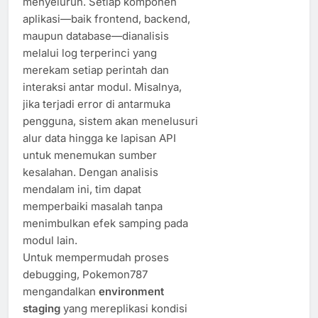
menyeluruh. Setiap komponen
aplikasi—baik frontend, backend,
maupun database—dianalisis
melalui log terperinci yang
merekam setiap perintah dan
interaksi antar modul. Misalnya,
jika terjadi error di antarmuka
pengguna, sistem akan menelusuri
alur data hingga ke lapisan API
untuk menemukan sumber
kesalahan. Dengan analisis
mendalam ini, tim dapat
memperbaiki masalah tanpa
menimbulkan efek samping pada
modul lain.
Untuk mempermudah proses
debugging, Pokemon787
mengandalkan
environment
staging
yang mereplikasi kondisi