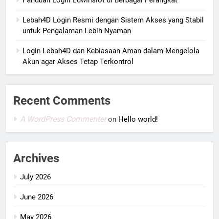
Panduan Login Edwinslot di Berbagai Perangkat
Lebah4D Login Resmi dengan Sistem Akses yang Stabil
untuk Pengalaman Lebih Nyaman
Login Lebah4D dan Kebiasaan Aman dalam Mengelola
Akun agar Akses Tetap Terkontrol
Recent Comments
A WordPress Commenter
on
Hello world!
Archives
July 2026
June 2026
May 2026