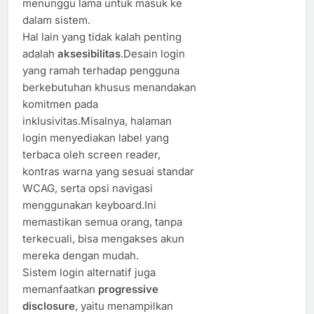
menunggu lama untuk masuk ke
dalam sistem.
Hal lain yang tidak kalah penting
adalah
aksesibilitas
.Desain login
yang ramah terhadap pengguna
berkebutuhan khusus menandakan
komitmen pada
inklusivitas.Misalnya, halaman
login menyediakan label yang
terbaca oleh screen reader,
kontras warna yang sesuai standar
WCAG, serta opsi navigasi
menggunakan keyboard.Ini
memastikan semua orang, tanpa
terkecuali, bisa mengakses akun
mereka dengan mudah.
Sistem login alternatif juga
memanfaatkan
progressive
disclosure
, yaitu menampilkan