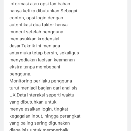
informasi atau opsi tambahan
hanya ketika dibutuhkan.Sebagai
contoh, opsi login dengan
autentikasi dua faktor hanya
muncul setelah pengguna
memasukkan kredensial
dasar.Teknik ini menjaga
antarmuka tetap bersih, sekaligus
menyediakan lapisan keamanan
ekstra tanpa membebani
pengguna.
Monitoring perilaku pengguna
turut menjadi bagian dari analisis
UX.Data interaksi seperti waktu
yang dibutuhkan untuk
menyelesaikan login, tingkat
kegagalan input, hingga perangkat
yang paling sering digunakan
dianalisis untuk memperbaiki