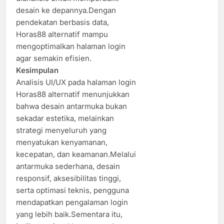
desain ke depannya.Dengan
pendekatan berbasis data,
Horas88 alternatif mampu
mengoptimalkan halaman login
agar semakin efisien.
Kesimpulan
Analisis UI/UX pada halaman login
Horas88 alternatif menunjukkan
bahwa desain antarmuka bukan
sekadar estetika, melainkan
strategi menyeluruh yang
menyatukan kenyamanan,
kecepatan, dan keamanan.Melalui
antarmuka sederhana, desain
responsif, aksesibilitas tinggi,
serta optimasi teknis, pengguna
mendapatkan pengalaman login
yang lebih baik.Sementara itu,