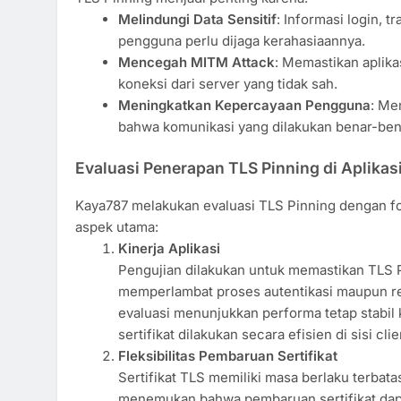
Melindungi Data Sensitif
: Informasi login, tr
pengguna perlu dijaga kerahasiaannya.
Mencegah MITM Attack
: Memastikan aplika
koneksi dari server yang tidak sah.
Meningkatkan Kepercayaan Pengguna
: Me
bahwa komunikasi yang dilakukan benar-ben
Evaluasi Penerapan TLS Pinning di Aplikas
Kaya787 melakukan evaluasi TLS Pinning dengan f
aspek utama:
Kinerja Aplikasi
Pengujian dilakukan untuk memastikan TLS P
memperlambat proses autentikasi maupun re
evaluasi menunjukkan performa tetap stabil 
sertifikat dilakukan secara efisien di sisi clie
Fleksibilitas Pembaruan Sertifikat
Sertifikat TLS memiliki masa berlaku terbatas
menemukan bahwa pembaruan sertifikat da