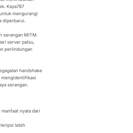
aik. Kaya787
 untuk mengurangi
a diperbarui.
an serangan MITM.
ari server palsu,
n perlindungan
kegagalan handshake
 mengidentifikasi
aya serangan.
 manfaat nyata dari
nkripsi lebih