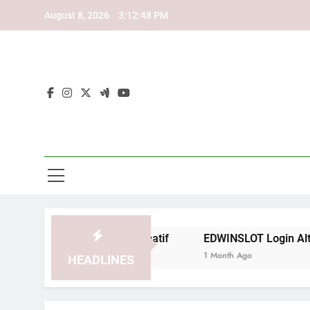
Skip
August 8, 2026
3:12:49 PM
to
content
Ada
Dapatkan 
ARA4D Link Alternatif
EDWINSLOT Login Alternatif dan 
1 Month Ago
HEADLINES