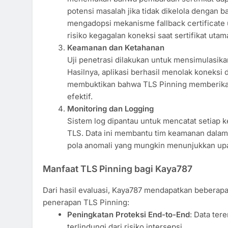
potensi masalah jika tidak dikelola dengan b
mengadopsi mekanisme fallback certificate
risiko kegagalan koneksi saat sertifikat utam
Keamanan dan Ketahanan
Uji penetrasi dilakukan untuk mensimulasik
Hasilnya, aplikasi berhasil menolak koneksi d
membuktikan bahwa TLS Pinning memberika
efektif.
Monitoring dan Logging
Sistem log dipantau untuk mencatat setiap 
TLS. Data ini membantu tim keamanan dalam
pola anomali yang mungkin menunjukkan up
Manfaat TLS Pinning bagi Kaya787
Dari hasil evaluasi, Kaya787 mendapatkan beberapa
penerapan TLS Pinning:
Peningkatan Proteksi End-to-End
: Data tere
terlindungi dari risiko intersepsi.