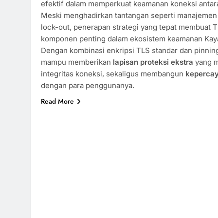
efektif dalam memperkuat keamanan koneksi antara 
Meski menghadirkan tantangan seperti manajemen se
lock-out, penerapan strategi yang tepat membuat 
komponen penting dalam ekosistem keamanan Kay
Dengan kombinasi enkripsi TLS standar dan pinning 
mampu memberikan
lapisan proteksi ekstra
yang m
integritas koneksi, sekaligus membangun
kepercay
dengan para penggunanya.
Read More