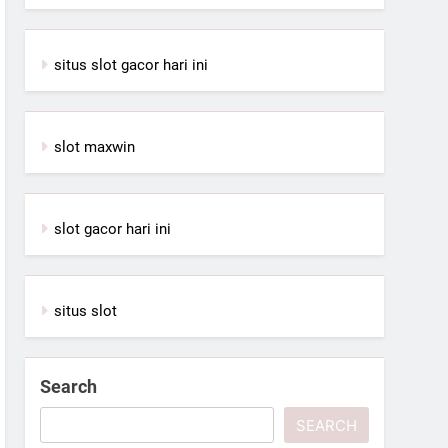
situs slot gacor hari ini
slot maxwin
slot gacor hari ini
situs slot
Search
SEARCH