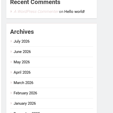
Recent Comments
A WordPress Commenter
on
Hello world!
Archives
July 2026
June 2026
May 2026
April 2026
March 2026
February 2026
January 2026