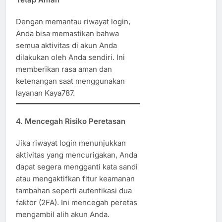
Dengan memantau riwayat login,
Anda bisa memastikan bahwa
semua aktivitas di akun Anda
dilakukan oleh Anda sendiri. Ini
memberikan rasa aman dan
ketenangan saat menggunakan
layanan Kaya787.
4. Mencegah Risiko Peretasan
Jika riwayat login menunjukkan
aktivitas yang mencurigakan, Anda
dapat segera mengganti kata sandi
atau mengaktifkan fitur keamanan
tambahan seperti autentikasi dua
faktor (2FA). Ini mencegah peretas
mengambil alih akun Anda.