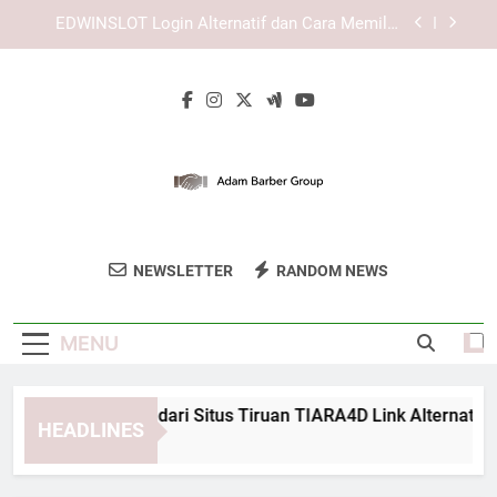
Skip
Panduan Login Edwinslot di Berbagai Perangkat
to
content
Lebah4D Login Resmi dengan Sistem Akses yang
Stabil untuk Pengalaman Lebih Nyaman
Panduan Menghindari Situs Tiruan TIARA4D Link
Alternatif
EDWINSLOT Login Alternatif dan Cara Memilih
Akses yang Lebih Tepat
Panduan Login Edwinslot di Berbagai Perangkat
Adam Barber
Dapatkan Solusi Manajemen Bisnis Dari
Lebah4D Login Resmi dengan Sistem Akses yang
NEWSLETTER
RANDOM NEWS
Group
Stabil untuk Pengalaman Lebih Nyaman
Adam Barber Group.
MENU
nduan Menghindari Situs Tiruan TIARA4D Link Alternatif
HEADLINES
Weeks Ago