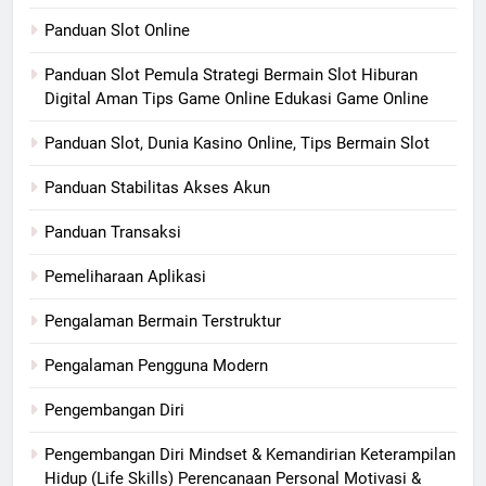
Panduan Slot Online
Panduan Slot Pemula Strategi Bermain Slot Hiburan
Digital Aman Tips Game Online Edukasi Game Online
Panduan Slot, Dunia Kasino Online, Tips Bermain Slot
Panduan Stabilitas Akses Akun
Panduan Transaksi
Pemeliharaan Aplikasi
Pengalaman Bermain Terstruktur
Pengalaman Pengguna Modern
Pengembangan Diri
Pengembangan Diri Mindset & Kemandirian Keterampilan
Hidup (Life Skills) Perencanaan Personal Motivasi &