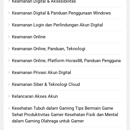
Keamanan Digital & Aksesibilitas
Keamanan Digital & Panduan Penggunaan Windows
Keamanan Login dan Perlindungan Akun Digital
Keamanan Online
Keamanan Online, Panduan, Teknologi
Keamanan Online, Platform Horas88, Panduan Pengguna
Keamanan Privasi Akun Digital
Keamanan Siber & Teknologi Cloud
Kelancaran Akses Akun
Kesehatan Tubuh dalam Gaming Tips Bermain Game
Sehat Produktivitas Gamer Kesehatan Fisik dan Mental
dalam Gaming Olahraga untuk Gamer