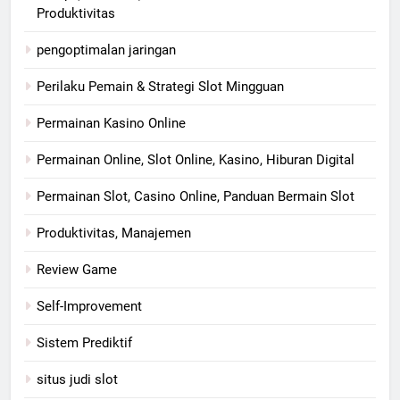
Produktivitas
pengoptimalan jaringan
Perilaku Pemain & Strategi Slot Mingguan
Permainan Kasino Online
Permainan Online, Slot Online, Kasino, Hiburan Digital
Permainan Slot, Casino Online, Panduan Bermain Slot
Produktivitas, Manajemen
Review Game
Self-Improvement
Sistem Prediktif
situs judi slot