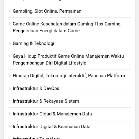
Gambling, Slot Online, Permainan
Game Online Kesehatan dalam Gaming Tips Gaming
Pengelolaan Energi dalam Game
Gaming & Teknologi
Gaya Hidup Produktif Game Online Manajemen Waktu
Pengembangan Diri Digital Lifestyle
Hiburan Digital, Teknologi Interaktif, Panduan Platform
Infrastruktur & DevOps
Infrastruktur & Rekayasa Sistem
Infrastruktur Cloud & Manajemen Data
Infrastruktur Digital & Keamanan Data