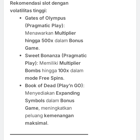
Rekomendasi slot dengan
volatilitas tinggi:
Gates of Olympus
(Pragmatic Play)
:
Menawarkan
Multiplier
hingga 500x
dalam
Bonus
Game
.
Sweet Bonanza (Pragmatic
Play)
: Memiliki
Multiplier
Bombs
hingga
100x
dalam
mode Free Spins
.
Book of Dead (Play’n GO)
:
Menyediakan
Expanding
Symbols
dalam
Bonus
Game
, meningkatkan
peluang
kemenangan
maksimal
.