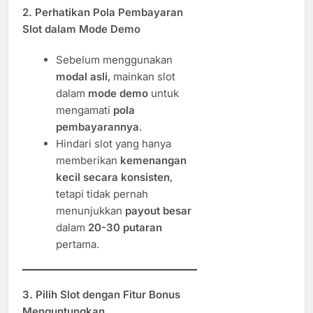
2.
Perhatikan Pola Pembayaran
Slot dalam Mode Demo
Sebelum menggunakan
modal asli
, mainkan slot
dalam
mode demo
untuk
mengamati
pola
pembayarannya
.
Hindari slot yang hanya
memberikan
kemenangan
kecil secara konsisten
,
tetapi tidak pernah
menunjukkan
payout besar
dalam
20-30 putaran
pertama.
3.
Pilih Slot dengan Fitur Bonus
Menguntungkan