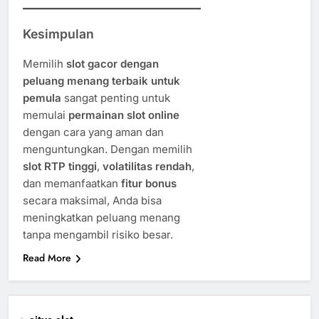
Kesimpulan
Memilih
slot gacor dengan
peluang menang terbaik untuk
pemula
sangat penting untuk
memulai
permainan slot online
dengan cara yang aman dan
menguntungkan. Dengan memilih
slot RTP tinggi
,
volatilitas rendah
,
dan memanfaatkan
fitur bonus
secara maksimal, Anda bisa
meningkatkan peluang menang
tanpa mengambil risiko besar.
Read More