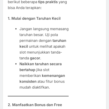
berikut beberapa
tips praktis
yang
bisa Anda terapkan:
1.
Mulai dengan Taruhan Kecil
Jangan langsung memasang
taruhan besar. Uji pola
permainan dengan
taruhan
kecil
untuk melihat apakah
slot menunjukkan tanda-
tanda
gacor
.
Naikkan taruhan secara
bertahap
jika slot
memberikan
kemenangan
konsisten
atau fitur bonus
mudah diaktifkan.
2.
Manfaatkan Bonus dan Free