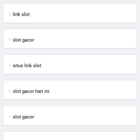
link slot
slot gacor
situs link slot
slot gacor hari ini
slot gacor