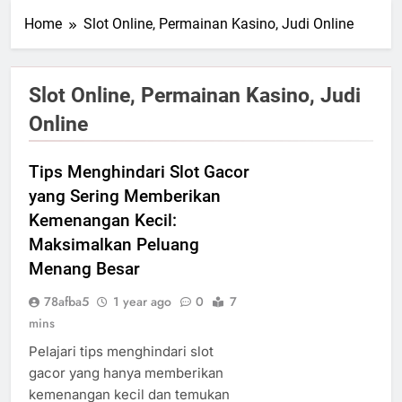
Home
Slot Online, Permainan Kasino, Judi Online
Slot Online, Permainan Kasino, Judi
Online
Tips Menghindari Slot Gacor
yang Sering Memberikan
Kemenangan Kecil:
Maksimalkan Peluang
Menang Besar
78afba5
1 year ago
0
7
mins
Pelajari tips menghindari slot
gacor yang hanya memberikan
kemenangan kecil dan temukan