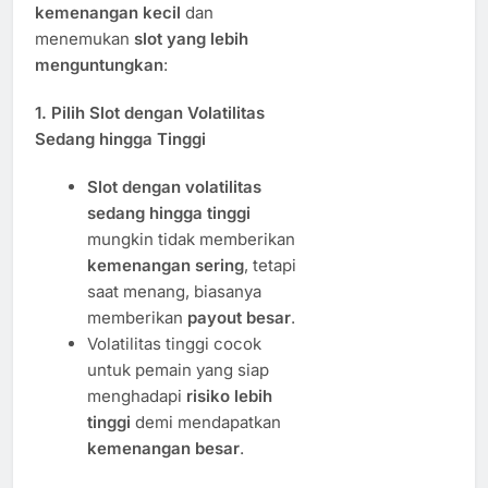
kemenangan kecil
dan
menemukan
slot yang lebih
menguntungkan
:
1.
Pilih Slot dengan Volatilitas
Sedang hingga Tinggi
Slot dengan volatilitas
sedang hingga tinggi
mungkin tidak memberikan
kemenangan sering
, tetapi
saat menang, biasanya
memberikan
payout besar
.
Volatilitas tinggi cocok
untuk pemain yang siap
menghadapi
risiko lebih
tinggi
demi mendapatkan
kemenangan besar
.