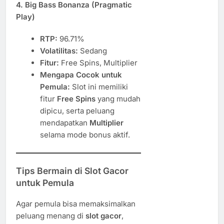
4.
Big Bass Bonanza (Pragmatic
Play)
RTP:
96.71%
Volatilitas:
Sedang
Fitur:
Free Spins, Multiplier
Mengapa Cocok untuk
Pemula:
Slot ini memiliki
fitur
Free Spins
yang mudah
dipicu, serta peluang
mendapatkan
Multiplier
selama mode bonus aktif.
Tips Bermain di Slot Gacor
untuk Pemula
Agar pemula bisa memaksimalkan
peluang menang di
slot gacor
,