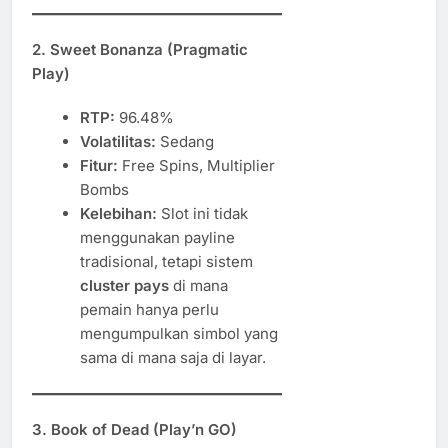
2.
Sweet Bonanza (Pragmatic
Play)
RTP:
96.48%
Volatilitas:
Sedang
Fitur:
Free Spins, Multiplier
Bombs
Kelebihan:
Slot ini tidak
menggunakan payline
tradisional, tetapi sistem
cluster pays
di mana
pemain hanya perlu
mengumpulkan simbol yang
sama di mana saja di layar.
3.
Book of Dead (Play’n GO)