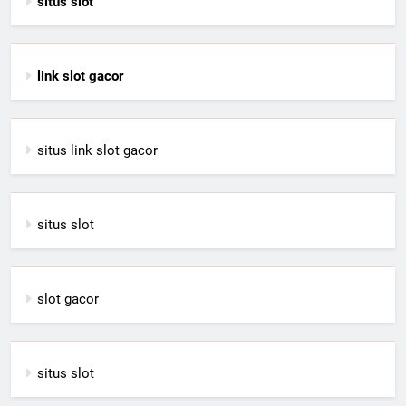
situs slot
link slot gacor
situs link slot gacor
situs slot
slot gacor
situs slot