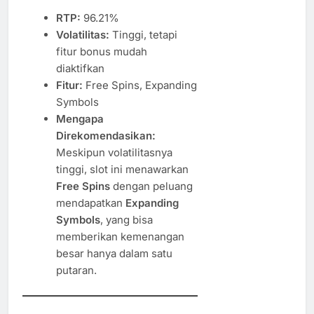
RTP:
96.21%
Volatilitas:
Tinggi, tetapi
fitur bonus mudah
diaktifkan
Fitur:
Free Spins, Expanding
Symbols
Mengapa
Direkomendasikan:
Meskipun volatilitasnya
tinggi, slot ini menawarkan
Free Spins
dengan peluang
mendapatkan
Expanding
Symbols
, yang bisa
memberikan kemenangan
besar hanya dalam satu
putaran.