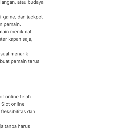
alangan, atau budaya
ni-game, dan jackpot
n pemain.
main menikmati
ter kapan saja,
sual menarik
buat pemain terus
ot online telah
 Slot online
eksibilitas dan
a tanpa harus