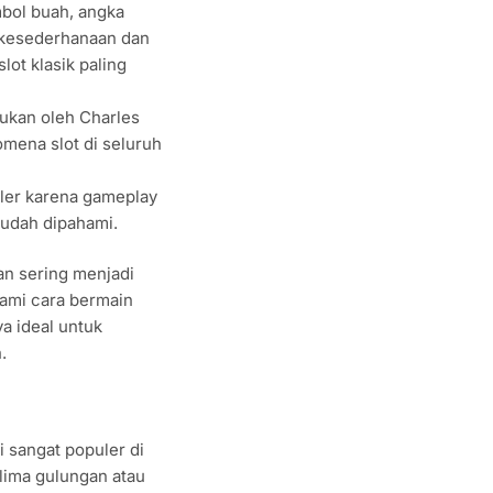
mbol buah, angka
a kesederhanaan dan
ot klasik paling
ukan oleh Charles
omena slot di seluruh
uler karena gameplay
udah dipahami.
n sering menjadi
ami cara bermain
a ideal untuk
.
 sangat populer di
 lima gulungan atau