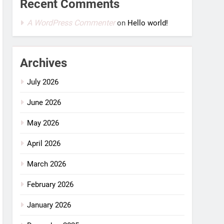
Recent Comments
A WordPress Commenter
on
Hello world!
Archives
July 2026
June 2026
May 2026
April 2026
March 2026
February 2026
January 2026