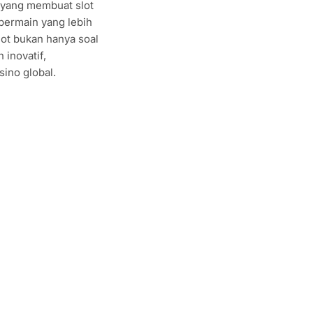
 yang membuat slot
bermain yang lebih
ot bukan hanya soal
 inovatif,
sino global.