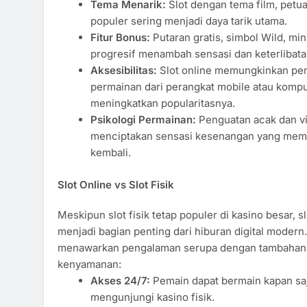
Tema Menarik:
Slot dengan tema film, petu
populer sering menjadi daya tarik utama.
Fitur Bonus:
Putaran gratis, simbol Wild, mi
progresif menambah sensasi dan keterlibata
Aksesibilitas:
Slot online memungkinkan pe
permainan dari perangkat mobile atau kompu
meningkatkan popularitasnya.
Psikologi Permainan:
Penguatan acak dan vi
menciptakan sensasi kesenangan yang mem
kembali.
Slot Online vs Slot Fisik
Meskipun slot fisik tetap populer di kasino besar, sl
menjadi bagian penting dari hiburan digital modern.
menawarkan pengalaman serupa dengan tambahan fl
kenyamanan:
Akses 24/7:
Pemain dapat bermain kapan saj
mengunjungi kasino fisik.