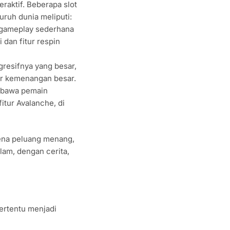
teraktif. Beberapa slot
uruh dunia meliputi:
 gameplay sederhana
dan fitur respin
gresifnya yang besar,
jar kemenangan besar.
mbawa pemain
itur Avalanche, di
rena peluang menang,
lam, dengan cerita,
ertentu menjadi