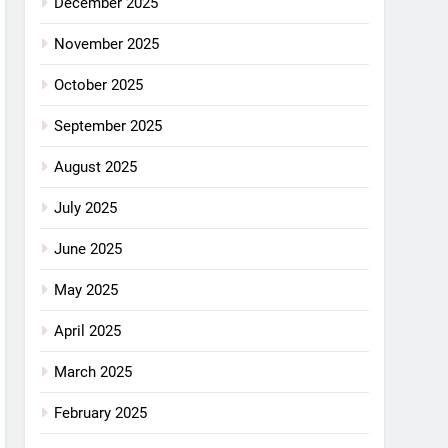
December 2025
November 2025
October 2025
September 2025
August 2025
July 2025
June 2025
May 2025
April 2025
March 2025
February 2025