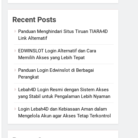
Recent Posts
Panduan Menghindari Situs Tiruan TIARA4D
Link Alternatif
EDWINSLOT Login Alternatif dan Cara
Memilih Akses yang Lebih Tepat
Panduan Login Edwinslot di Berbagai
Perangkat
Lebah4D Login Resmi dengan Sistem Akses
yang Stabil untuk Pengalaman Lebih Nyaman
Login Lebah4D dan Kebiasaan Aman dalam
Mengelola Akun agar Akses Tetap Terkontrol