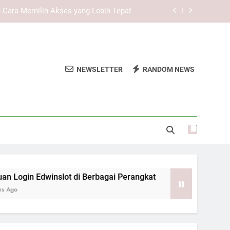
 Cara Memilih Akses yang Lebih Tepat
Login Edwinslot di Berbagai Perangkat
tabil untuk Pengalaman Lebih Nyaman
NEWSLETTER
RANDOM NEWS
 Situs Tiruan TIARA4D Link Alternatif
 Cara Memilih Akses yang Lebih Tepat
Login Edwinslot di Berbagai Perangkat
tabil untuk Pengalaman Lebih Nyaman
winslot di Berbagai Perangkat
Lebah4D Login Resmi de
2 Months Ago