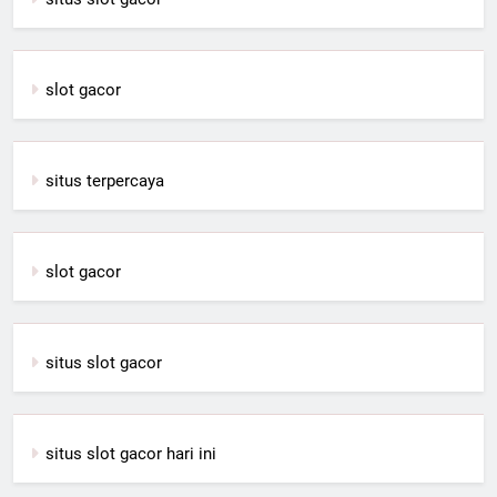
slot gacor
situs terpercaya
slot gacor
situs slot gacor
situs slot gacor hari ini