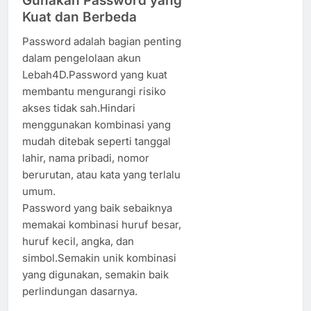
Gunakan Password yang
Kuat dan Berbeda
Password adalah bagian penting
dalam pengelolaan akun
Lebah4D.Password yang kuat
membantu mengurangi risiko
akses tidak sah.Hindari
menggunakan kombinasi yang
mudah ditebak seperti tanggal
lahir, nama pribadi, nomor
berurutan, atau kata yang terlalu
umum.
Password yang baik sebaiknya
memakai kombinasi huruf besar,
huruf kecil, angka, dan
simbol.Semakin unik kombinasi
yang digunakan, semakin baik
perlindungan dasarnya.