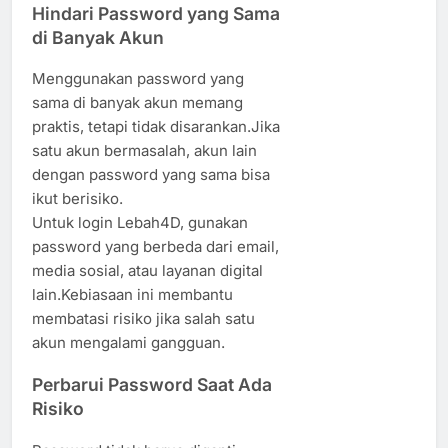
Hindari Password yang Sama
di Banyak Akun
Menggunakan password yang
sama di banyak akun memang
praktis, tetapi tidak disarankan.Jika
satu akun bermasalah, akun lain
dengan password yang sama bisa
ikut berisiko.
Untuk login Lebah4D, gunakan
password yang berbeda dari email,
media sosial, atau layanan digital
lain.Kebiasaan ini membantu
membatasi risiko jika salah satu
akun mengalami gangguan.
Perbarui Password Saat Ada
Risiko