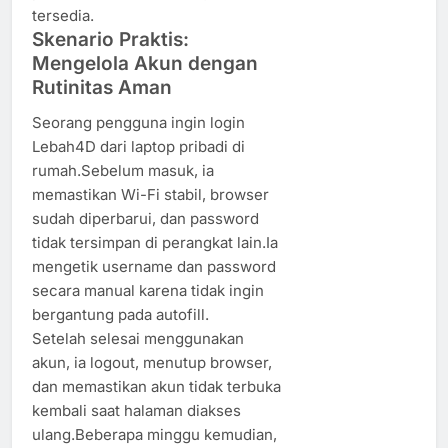
tersedia.
Skenario Praktis:
Mengelola Akun dengan
Rutinitas Aman
Seorang pengguna ingin login
Lebah4D dari laptop pribadi di
rumah.Sebelum masuk, ia
memastikan Wi-Fi stabil, browser
sudah diperbarui, dan password
tidak tersimpan di perangkat lain.Ia
mengetik username dan password
secara manual karena tidak ingin
bergantung pada autofill.
Setelah selesai menggunakan
akun, ia logout, menutup browser,
dan memastikan akun tidak terbuka
kembali saat halaman diakses
ulang.Beberapa minggu kemudian,