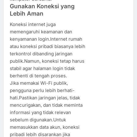
Gunakan Koneksi yang
Lebih Aman
Koneksi internet juga
memengaruhi keamanan dan
kenyamanan login.Internet rumah
atau koneksi pribadi biasanya lebih
terkontrol dibanding jaringan
publik.Namun, koneksi tetap harus
stabil agar halaman login tidak
berhenti di tengah proses.
Jika memakai Wi-Fi publik,
pengguna perlu lebih berhati-
hati.Pastikan jaringan jelas, tidak
mencurigakan, dan tidak meminta
informasi yang tidak relevan
sebelum digunakan.Untuk
memasukkan data akun, koneksi
pribadi lebih disarankan jika