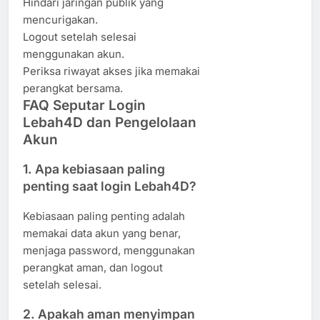
Hindari jaringan publik yang
mencurigakan.
Logout setelah selesai
menggunakan akun.
Periksa riwayat akses jika memakai
perangkat bersama.
FAQ Seputar Login
Lebah4D dan Pengelolaan
Akun
1. Apa kebiasaan paling
penting saat login Lebah4D?
Kebiasaan paling penting adalah
memakai data akun yang benar,
menjaga password, menggunakan
perangkat aman, dan logout
setelah selesai.
2. Apakah aman menyimpan