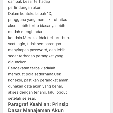
dampak besar terhadap
perlindungan akun.
Dalam konteks Lebah4D,
pengguna yang memiliki rutinitas
akses lebih tertib biasanya lebih
mudah menghindari
kendala.Mereka tidak terburu-buru
saat login, tidak sembarangan
menyimpan password, dan lebih
sadar terhadap perangkat yang
digunakan.
Pendekatan terbaik adalah
membuat pola sederhana.Cek
koneksi, pastikan perangkat aman,
gunakan data akun yang benar,
akses dengan tenang, lalu logout
setelah selesai.
Paragraf Keahlian: Prinsip
Dasar Manajemen Akun