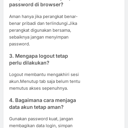
password di browser?
Aman hanya jika perangkat benar-
benar pribadi dan terlindungi.Jika
perangkat digunakan bersama,
sebaiknya jangan menyimpan
password.
3. Mengapa logout tetap
perlu dilakukan?
Logout membantu mengakhiri sesi
akun.Menutup tab saja belum tentu
memutus akses sepenuhnya.
4. Bagaimana cara menjaga
data akun tetap aman?
Gunakan password kuat, jangan
membagikan data login, simpan