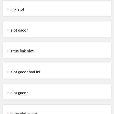
link slot
slot gacor
situs link slot
slot gacor hari ini
slot gacor
situs slot gacor