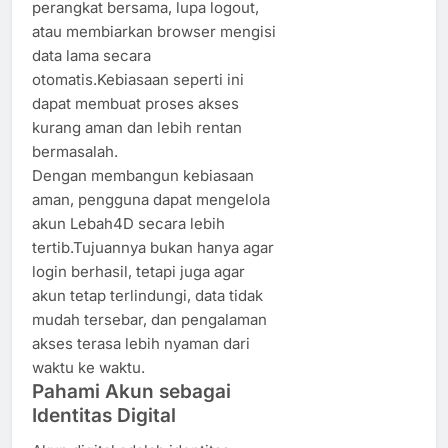
perangkat bersama, lupa logout,
atau membiarkan browser mengisi
data lama secara
otomatis.Kebiasaan seperti ini
dapat membuat proses akses
kurang aman dan lebih rentan
bermasalah.
Dengan membangun kebiasaan
aman, pengguna dapat mengelola
akun Lebah4D secara lebih
tertib.Tujuannya bukan hanya agar
login berhasil, tetapi juga agar
akun tetap terlindungi, data tidak
mudah tersebar, dan pengalaman
akses terasa lebih nyaman dari
waktu ke waktu.
Pahami Akun sebagai
Identitas Digital