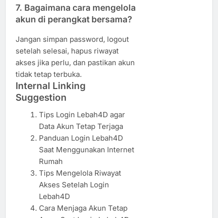
7. Bagaimana cara mengelola
akun di perangkat bersama?
Jangan simpan password, logout
setelah selesai, hapus riwayat
akses jika perlu, dan pastikan akun
tidak tetap terbuka.
Internal Linking
Suggestion
Tips Login Lebah4D agar
Data Akun Tetap Terjaga
Panduan Login Lebah4D
Saat Menggunakan Internet
Rumah
Tips Mengelola Riwayat
Akses Setelah Login
Lebah4D
Cara Menjaga Akun Tetap