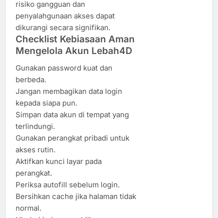
risiko gangguan dan
penyalahgunaan akses dapat
dikurangi secara signifikan.
Checklist Kebiasaan Aman
Mengelola Akun Lebah4D
Gunakan password kuat dan
berbeda.
Jangan membagikan data login
kepada siapa pun.
Simpan data akun di tempat yang
terlindungi.
Gunakan perangkat pribadi untuk
akses rutin.
Aktifkan kunci layar pada
perangkat.
Periksa autofill sebelum login.
Bersihkan cache jika halaman tidak
normal.