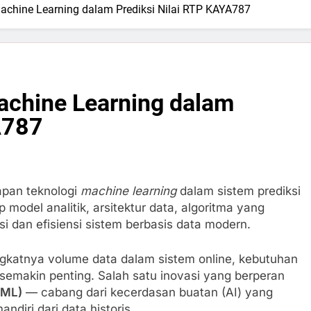
achine Learning dalam Prediksi Nilai RTP KAYA787
achine Learning dalam
A787
apan teknologi
machine learning
dalam sistem prediksi
odel analitik, arsitektur data, algoritma yang
i dan efisiensi sistem berbasis data modern.
ngkatnya volume data dalam sistem online, kebutuhan
i semakin penting. Salah satu inovasi yang berperan
(ML)
— cabang dari kecerdasan buatan (AI) yang
diri dari data historis.