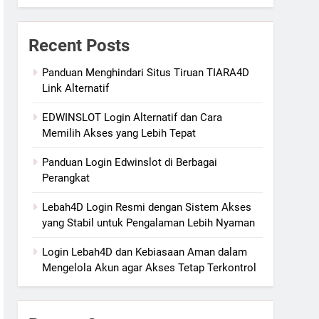
Recent Posts
Panduan Menghindari Situs Tiruan TIARA4D
Link Alternatif
EDWINSLOT Login Alternatif dan Cara
Memilih Akses yang Lebih Tepat
Panduan Login Edwinslot di Berbagai
Perangkat
Lebah4D Login Resmi dengan Sistem Akses
yang Stabil untuk Pengalaman Lebih Nyaman
Login Lebah4D dan Kebiasaan Aman dalam
Mengelola Akun agar Akses Tetap Terkontrol