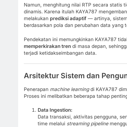
Namun, menghitung nilai RTP secara statis 
dinamis. Karena itulah KAYA787 mengemban
melakukan
prediksi adaptif
— artinya, siste
berdasarkan pola dan perubahan data yang te
Pendekatan ini memungkinkan KAYA787 tidak 
memperkirakan tren
di masa depan, sehingg
terjadi ketidakseimbangan data.
Arsitektur Sistem dan Pengu
Penerapan
machine learning
di KAYA787 dimu
Proses ini melibatkan beberapa tahap penting,
Data Ingestion:
Data transaksi, aktivitas pengguna, se
time melalui
streaming pipeline
menggu