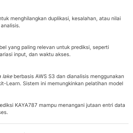
uk menghilangkan duplikasi, kesalahan, atau nilai
nalisis.
el yang paling relevan untuk prediksi, seperti
variasi input, dan waktu akses.
 lake
berbasis AWS S3 dan dianalisis menggunakan
it-Learn. Sistem ini memungkinkan pelatihan model
prediksi KAYA787 mampu menangani jutaan entri data
ses.