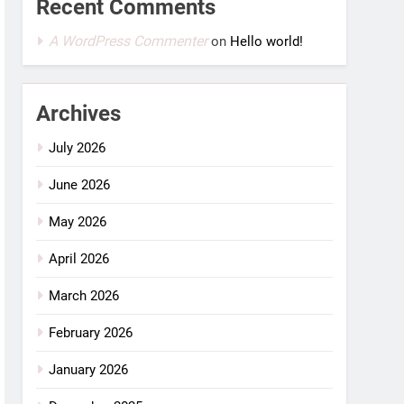
Recent Comments
A WordPress Commenter
on
Hello world!
Archives
July 2026
June 2026
May 2026
April 2026
March 2026
February 2026
January 2026