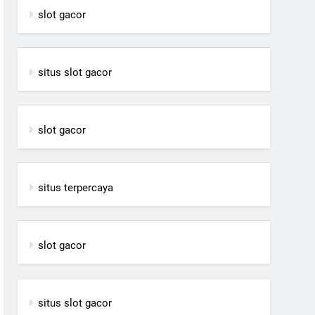
slot gacor
situs slot gacor
slot gacor
situs terpercaya
slot gacor
situs slot gacor