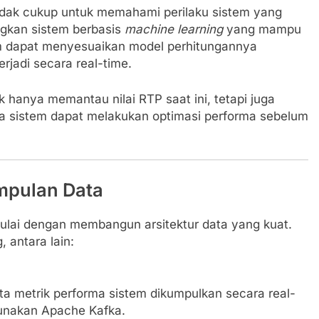
tidak cukup untuk memahami perilaku sistem yang
gkan sistem berbasis
machine learning
yang mampu
m dapat menyesuaikan model perhitungannya
rjadi secara real-time.
hanya memantau nilai RTP saat ini, tetapi juga
a sistem dapat melakukan optimasi performa sebelum
mpulan Data
lai dengan membangun arsitektur data yang kuat.
 antara lain:
rta metrik performa sistem dikumpulkan secara real-
nakan Apache Kafka.