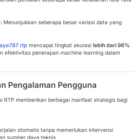
:
Menunjukkan seberapa besar variasi data yang
aya787 rtp
mencapai tingkat akurasi
lebih dari 96%
n efektivitas penerapan machine learning dalam
dan Pengalaman Pengguna
i RTP memberikan berbagai manfaat strategis bagi
erjalan otomatis tanpa memerlukan intervensi
n sumber daya teknis.