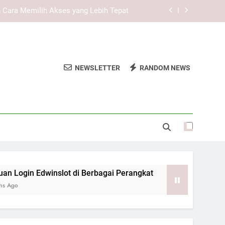
 Cara Memilih Akses yang Lebih Tepat
Login Edwinslot di Berbagai Perangkat
tabil untuk Pengalaman Lebih Nyaman
NEWSLETTER
RANDOM NEWS
 Situs Tiruan TIARA4D Link Alternatif
 Cara Memilih Akses yang Lebih Tepat
Login Edwinslot di Berbagai Perangkat
tabil untuk Pengalaman Lebih Nyaman
inslot di Berbagai Perangkat
Lebah4D Login Resmi den
2 Months Ago