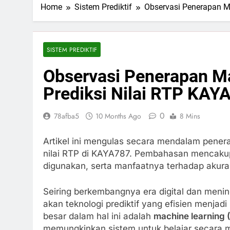
Home
Sistem Prediktif
Observasi Penerapan M
SISTEM PREDIKTIF
Observasi Penerapan M
Prediksi Nilai RTP KAY
0
78afba5
10 Months Ago
8 Mins
Artikel ini mengulas secara mendalam pener
nilai RTP di KAYA787. Pembahasan mencakup m
digunakan, serta manfaatnya terhadap akuras
Seiring berkembangnya era digital dan meni
akan teknologi prediktif yang efisien menjad
besar dalam hal ini adalah
machine learning 
memungkinkan sistem untuk belajar secara man