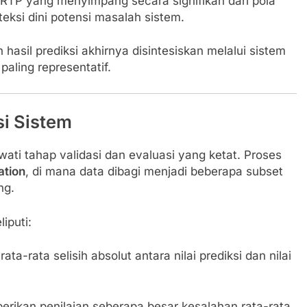
i RTP yang menyimpang secara signifikan dari pola
eksi dini potensi masalah sistem.
 hasil prediksi akhirnya disintesiskan melalui sistem
paling representatif.
si Sistem
i tahap validasi dan evaluasi yang ketat. Proses
ation
, di mana data dibagi menjadi beberapa subset
ng.
iputi:
ta-rata selisih absolut antara nilai prediksi dan nilai
rikan penilaian seberapa besar kesalahan rata-rata