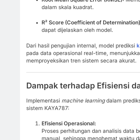
dalam skala kuadrat.
R² Score (Coefficient of Determination)
dapat dijelaskan oleh model.
Dari hasil pengujian internal, model prediksi
k
pada data operasional real-time, menunjukka
memproyeksikan tren sistem secara akurat.
Dampak terhadap Efisiensi 
Implementasi
machine learning
dalam prediks
sistem KAYA787:
Efisiensi Operasional:
Proses perhitungan dan analisis data b
manual, sehingga menghemat waktu da