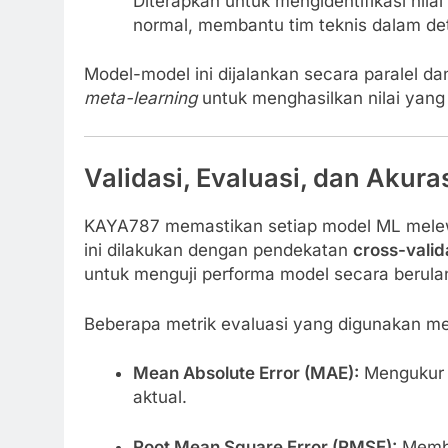
Diterapkan untuk mengidentifikasi nila
normal, membantu tim teknis dalam det
Model-model ini dijalankan secara paralel dan
meta-learning
untuk menghasilkan nilai yang 
Validasi, Evaluasi, dan Akura
KAYA787 memastikan setiap model ML melewat
ini dilakukan dengan pendekatan
cross-valid
untuk menguji performa model secara berula
Beberapa metrik evaluasi yang digunakan mel
Mean Absolute Error (MAE):
Mengukur ra
aktual.
Root Mean Square Error (RMSE):
Membe