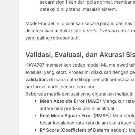
secara signifikan dari pola normal, membant
deteksi dini potensi masalah sistem.
Model-model ini dijalankan secara paralel dan hasil
disintesiskan melalui sistem
meta-learning
untuk me
yang paling representatif.
Validasi, Evaluasi, dan Akurasi S
KAYA787 memastikan setiap model ML melewati tah
evaluasi yang ketat. Proses ini dilakukan dengan 
validation
, di mana data dibagi menjadi beberapa s
performa model secara berulang.
Beberapa metrik evaluasi yang digunakan meliputi:
Mean Absolute Error (MAE):
Mengukur rata-r
antara nilai prediksi dan nilai aktual.
Root Mean Square Error (RMSE):
Memberika
besar kesalahan rata-rata dalam skala kuadra
R² Score (Coefficient of Determination):
Men