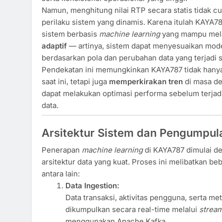
Namun, menghitung nilai RTP secara statis tidak 
perilaku sistem yang dinamis. Karena itulah KAY
sistem berbasis
machine learning
yang mampu mel
adaptif
— artinya, sistem dapat menyesuaikan mod
berdasarkan pola dan perubahan data yang terjadi s
Pendekatan ini memungkinkan KAYA787 tidak hany
saat ini, tetapi juga
memperkirakan tren
di masa de
dapat melakukan optimasi performa sebelum terjad
data.
Arsitektur Sistem dan Pengumpul
Penerapan
machine learning
di KAYA787 dimulai 
arsitektur data yang kuat. Proses ini melibatkan be
antara lain:
Data Ingestion:
Data transaksi, aktivitas pengguna, serta me
dikumpulkan secara real-time melalui
stream
menggunakan Apache Kafka.