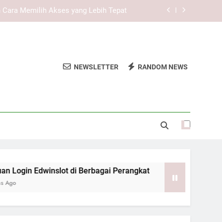
 Cara Memilih Akses yang Lebih Tepat
Login Edwinslot di Berbagai Perangkat
tabil untuk Pengalaman Lebih Nyaman
NEWSLETTER
RANDOM NEWS
 Situs Tiruan TIARA4D Link Alternatif
 Cara Memilih Akses yang Lebih Tepat
Login Edwinslot di Berbagai Perangkat
tabil untuk Pengalaman Lebih Nyaman
inslot di Berbagai Perangkat
Lebah4D Login Resmi den
2 Months Ago