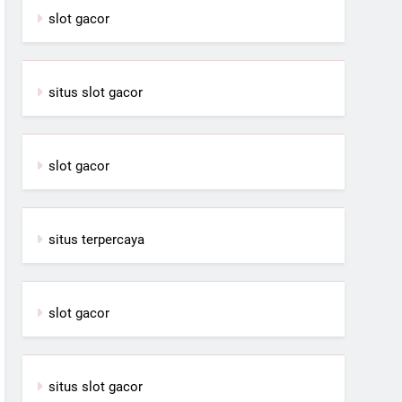
slot gacor
situs slot gacor
slot gacor
situs terpercaya
slot gacor
situs slot gacor