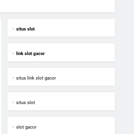
situs slot
link slot gacor
situs link slot gacor
situs slot
slot gacor