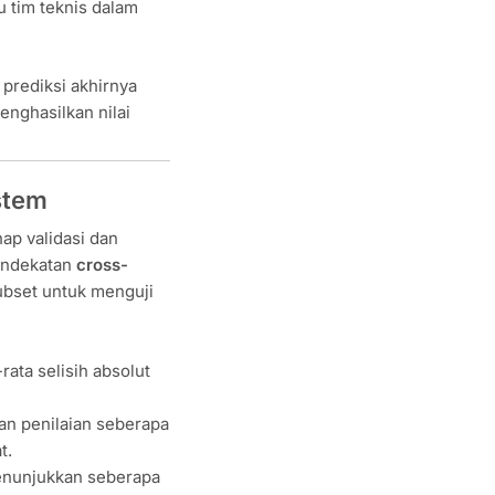
u tim teknis dalam
 prediksi akhirnya
nghasilkan nilai
istem
ap validasi dan
pendekatan
cross-
ubset untuk menguji
ata selisih absolut
n penilaian seberapa
t.
unjukkan seberapa