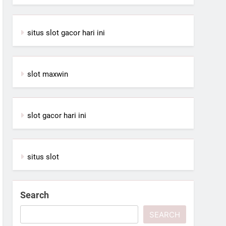
situs slot gacor hari ini
slot maxwin
slot gacor hari ini
situs slot
Search
SEARCH