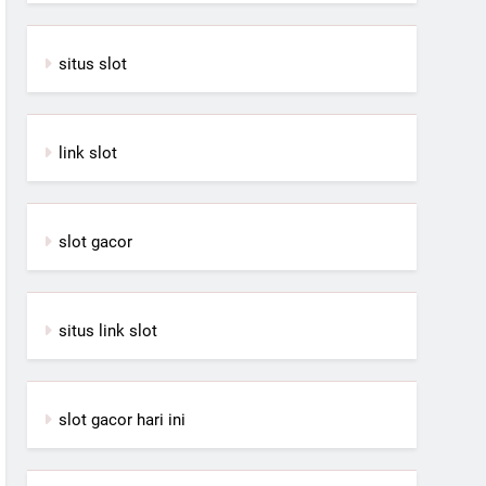
situs slot
link slot
slot gacor
situs link slot
slot gacor hari ini