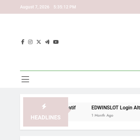
Skip
August 7, 2026
5:35:13 PM
to
content
Ada
Dapatkan 
ARA4D Link Alternatif
EDWINSLOT Login Alternatif dan 
1 Month Ago
HEADLINES