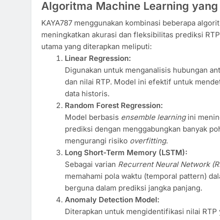
Algoritma Machine Learning yang
KAYA787 menggunakan kombinasi beberapa algori
meningkatkan akurasi dan fleksibilitas prediksi RT
utama yang diterapkan meliputi:
Linear Regression:
Digunakan untuk menganalisis hubungan anta
dan nilai RTP. Model ini efektif untuk mendet
data historis.
Random Forest Regression:
Model berbasis
ensemble learning
ini menin
prediksi dengan menggabungkan banyak po
mengurangi risiko
overfitting
.
Long Short-Term Memory (LSTM):
Sebagai varian
Recurrent Neural Network (
memahami pola waktu (temporal pattern) dal
berguna dalam prediksi jangka panjang.
Anomaly Detection Model:
Diterapkan untuk mengidentifikasi nilai RT