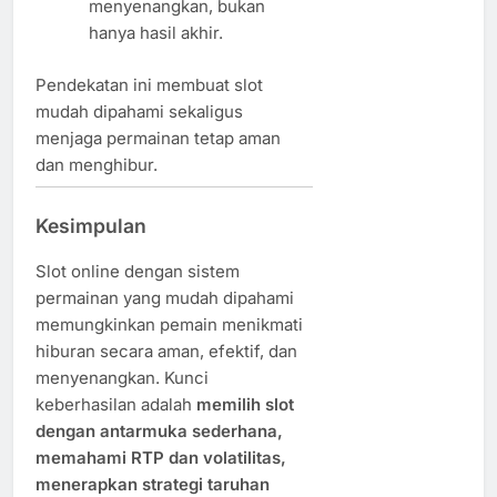
menyenangkan, bukan
hanya hasil akhir.
Pendekatan ini membuat slot
mudah dipahami sekaligus
menjaga permainan tetap aman
dan menghibur.
Kesimpulan
Slot online dengan sistem
permainan yang mudah dipahami
memungkinkan pemain menikmati
hiburan secara aman, efektif, dan
menyenangkan. Kunci
keberhasilan adalah
memilih slot
dengan antarmuka sederhana,
memahami RTP dan volatilitas,
menerapkan strategi taruhan