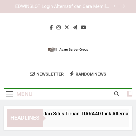
Skip
Panduan Login Edwinslot di Berbagai Perangkat
to
content
Lebah4D Login Resmi dengan Sistem Akses yang
Stabil untuk Pengalaman Lebih Nyaman
Panduan Menghindari Situs Tiruan TIARA4D Link
Alternatif
EDWINSLOT Login Alternatif dan Cara Memilih
Akses yang Lebih Tepat
Panduan Login Edwinslot di Berbagai Perangkat
Adam Barber
Dapatkan Solusi Manajemen Bisnis Dari
Lebah4D Login Resmi dengan Sistem Akses yang
NEWSLETTER
RANDOM NEWS
Group
Stabil untuk Pengalaman Lebih Nyaman
Adam Barber Group.
MENU
nduan Menghindari Situs Tiruan TIARA4D Link Alternatif
HEADLINES
Month Ago