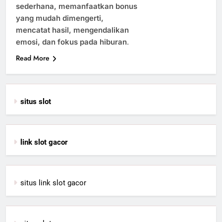
sederhana, memanfaatkan bonus
yang mudah dimengerti,
mencatat hasil, mengendalikan
emosi, dan fokus pada hiburan
.
Read More
situs slot
link slot gacor
situs link slot gacor