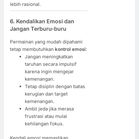
lebih rasional.
6. Kendalikan Emosi dan
Jangan Terburu-buru
Permainan yang mudah dipahami
tetap membutuhkan
kontrol emosi
:
Jangan meningkatkan
taruhan secara impulsif
karena ingin mengejar
kemenangan.
Tetap disiplin dengan batas
kerugian dan target
kemenangan.
Ambil jeda jika merasa
frustrasi atau mulai
kehilangan fokus.
Kendali emosi memastikan