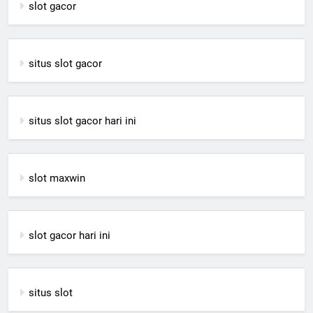
slot gacor
situs slot gacor
situs slot gacor hari ini
slot maxwin
slot gacor hari ini
situs slot