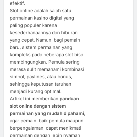
efektif.
Slot online adalah salah satu
permainan kasino digital yang
paling populer karena
kesederhanaannya dan hiburan
yang cepat. Namun, bagi pemain
baru, sistem permainan yang
kompleks pada beberapa slot bisa
membingungkan. Pemula sering
merasa sulit memahami kombinasi
simbol, paylines, atau bonus,
sehingga keputusan taruhan
menjadi kurang optimal.
Artikel ini memberikan
panduan
slot online dengan sistem
permainan yang mudah dipahami
,
agar pemain, baik pemula maupun
berpengalaman, dapat menikmati
permainan dengan lebih nyaman