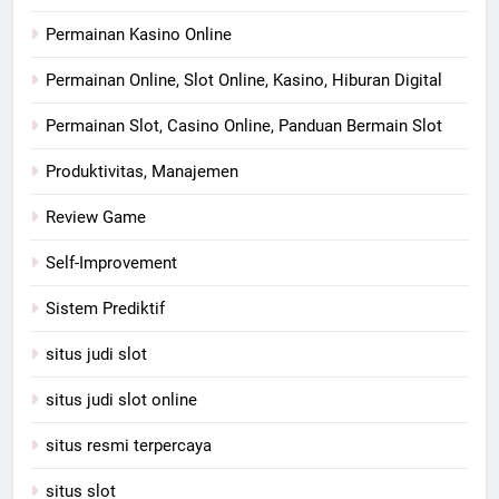
Permainan Kasino Online
Permainan Online, Slot Online, Kasino, Hiburan Digital
Permainan Slot, Casino Online, Panduan Bermain Slot
Produktivitas, Manajemen
Review Game
Self-Improvement
Sistem Prediktif
situs judi slot
situs judi slot online
situs resmi terpercaya
situs slot