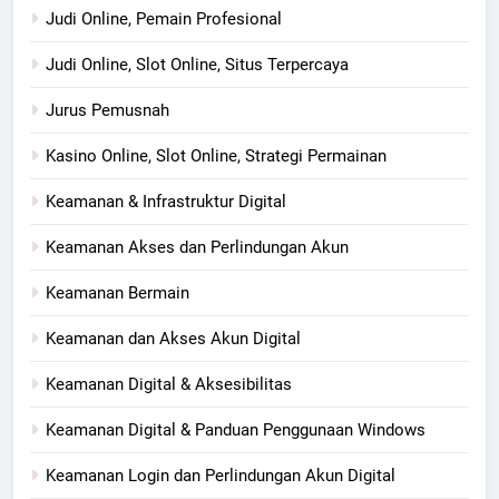
Judi Online, Pemain Profesional
Judi Online, Slot Online, Situs Terpercaya
Jurus Pemusnah
Kasino Online, Slot Online, Strategi Permainan
Keamanan & Infrastruktur Digital
Keamanan Akses dan Perlindungan Akun
Keamanan Bermain
Keamanan dan Akses Akun Digital
Keamanan Digital & Aksesibilitas
Keamanan Digital & Panduan Penggunaan Windows
Keamanan Login dan Perlindungan Akun Digital