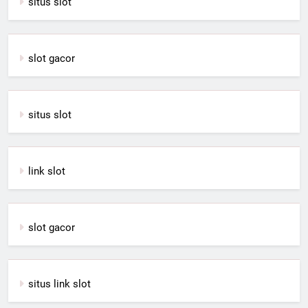
situs slot
slot gacor
situs slot
link slot
slot gacor
situs link slot