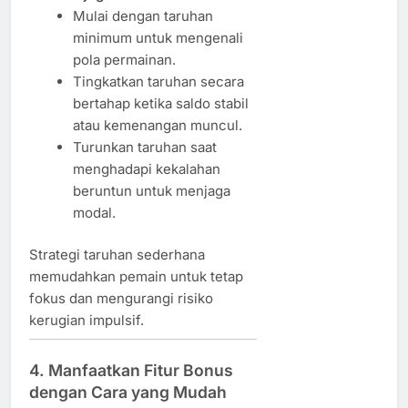
Mulai dengan taruhan
minimum untuk mengenali
pola permainan.
Tingkatkan taruhan secara
bertahap ketika saldo stabil
atau kemenangan muncul.
Turunkan taruhan saat
menghadapi kekalahan
beruntun untuk menjaga
modal.
Strategi taruhan sederhana
memudahkan pemain untuk tetap
fokus dan mengurangi risiko
kerugian impulsif.
4. Manfaatkan Fitur Bonus
dengan Cara yang Mudah