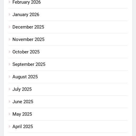
February 2026
January 2026
December 2025
November 2025
October 2025
September 2025
August 2025
July 2025
June 2025
May 2025
April 2025