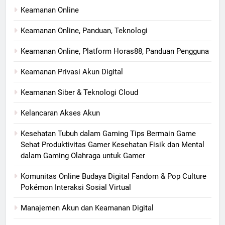
Keamanan Online
Keamanan Online, Panduan, Teknologi
Keamanan Online, Platform Horas88, Panduan Pengguna
Keamanan Privasi Akun Digital
Keamanan Siber & Teknologi Cloud
Kelancaran Akses Akun
Kesehatan Tubuh dalam Gaming Tips Bermain Game
Sehat Produktivitas Gamer Kesehatan Fisik dan Mental
dalam Gaming Olahraga untuk Gamer
Komunitas Online Budaya Digital Fandom & Pop Culture
Pokémon Interaksi Sosial Virtual
Manajemen Akun dan Keamanan Digital