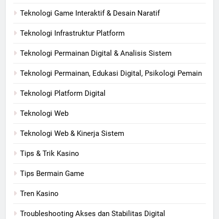
Teknologi Game Interaktif & Desain Naratif
Teknologi Infrastruktur Platform
Teknologi Permainan Digital & Analisis Sistem
Teknologi Permainan, Edukasi Digital, Psikologi Pemain
Teknologi Platform Digital
Teknologi Web
Teknologi Web & Kinerja Sistem
Tips & Trik Kasino
Tips Bermain Game
Tren Kasino
Troubleshooting Akses dan Stabilitas Digital