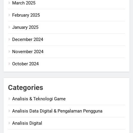
March 2025
February 2025
January 2025
December 2024
November 2024
October 2024
Categories
Analisis & Teknologi Game
Analisis Data Digital & Pengalaman Pengguna
Analisis Digital