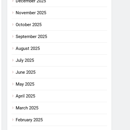
December 2025
November 2025
October 2025
September 2025
August 2025
July 2025
June 2025
May 2025
April 2025
March 2025
February 2025