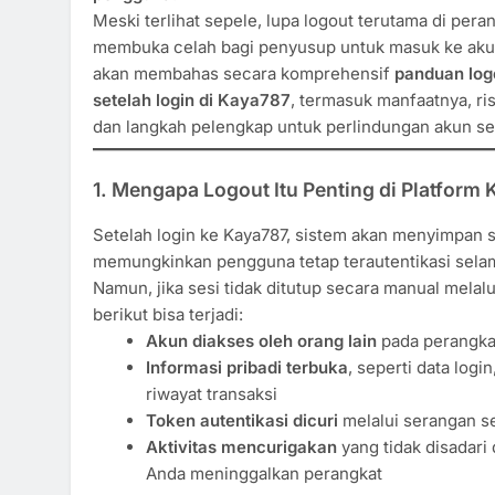
Meski terlihat sepele, lupa logout terutama di per
membuka celah bagi penyusup untuk masuk ke akun 
akan membahas secara komprehensif
panduan log
setelah login di Kaya787
, termasuk manfaatnya, ris
dan langkah pelengkap untuk perlindungan akun s
1. Mengapa Logout Itu Penting di Platform
Setelah login ke Kaya787, sistem akan menyimpan 
memungkinkan pengguna tetap terautentikasi selam
Namun, jika sesi tidak ditutup secara manual melalui
berikut bisa terjadi:
Akun diakses oleh orang lain
pada perangka
Informasi pribadi terbuka
, seperti data logi
riwayat transaksi
Token autentikasi dicuri
melalui serangan se
Aktivitas mencurigakan
yang tidak disadari 
Anda meninggalkan perangkat