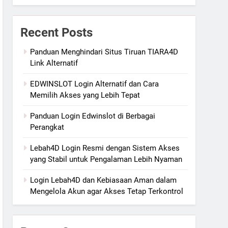
Recent Posts
Panduan Menghindari Situs Tiruan TIARA4D
Link Alternatif
EDWINSLOT Login Alternatif dan Cara
Memilih Akses yang Lebih Tepat
Panduan Login Edwinslot di Berbagai
Perangkat
Lebah4D Login Resmi dengan Sistem Akses
yang Stabil untuk Pengalaman Lebih Nyaman
Login Lebah4D dan Kebiasaan Aman dalam
Mengelola Akun agar Akses Tetap Terkontrol