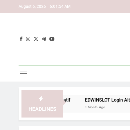
Skip
August 6, 2026
6:01:55 AM
to
content
Ada
Dapatkan 
 TIARA4D Link Alternatif
EDWINSLOT Login Alternatif d
1 Month Ago
HEADLINES