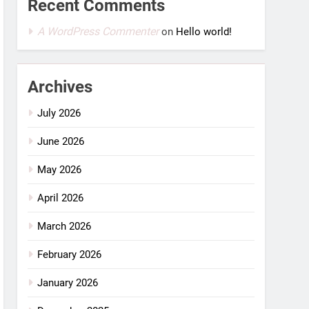
Recent Comments
A WordPress Commenter
on
Hello world!
Archives
July 2026
June 2026
May 2026
April 2026
March 2026
February 2026
January 2026