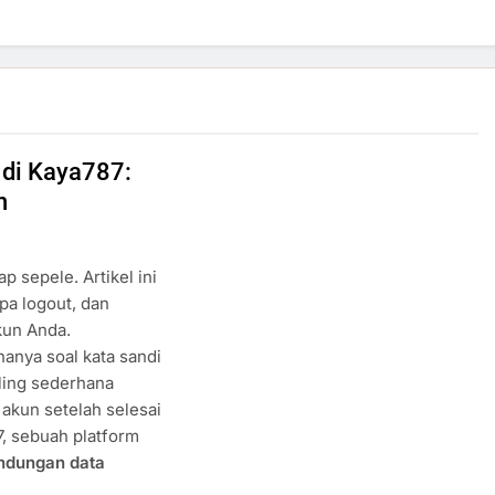
 di Kaya787:
n
p sepele. Artikel ini
pa logout, dan
kun Anda.
hanya soal kata sandi
aling sederhana
 akun setelah selesai
7, sebuah platform
ndungan data