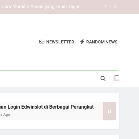
 Cara Memilih Akses yang Lebih Tepat
Login Edwinslot di Berbagai Perangkat
tabil untuk Pengalaman Lebih Nyaman
NEWSLETTER
RANDOM NEWS
 Situs Tiruan TIARA4D Link Alternatif
 Cara Memilih Akses yang Lebih Tepat
Login Edwinslot di Berbagai Perangkat
tabil untuk Pengalaman Lebih Nyaman
Edwinslot di Berbagai Perangkat
Lebah4D Login Resmi 
2 Months Ago