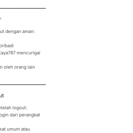
r
out dengan aman:
pribadi
Kaya787 mencurigai
n oleh orang lain
ut
elah logout:
ogin dari perangkat
kat umum atau