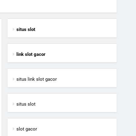
situs slot
link slot gacor
situs link slot gacor
situs slot
slot gacor