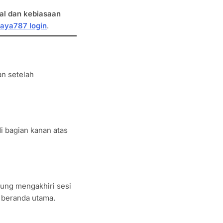
tal dan kebiasaan
aya787 login
.
an setelah
i bagian kanan atas
sung mengakhiri sesi
 beranda utama.