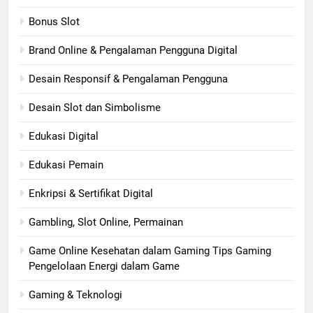
Bonus Slot
Brand Online & Pengalaman Pengguna Digital
Desain Responsif & Pengalaman Pengguna
Desain Slot dan Simbolisme
Edukasi Digital
Edukasi Pemain
Enkripsi & Sertifikat Digital
Gambling, Slot Online, Permainan
Game Online Kesehatan dalam Gaming Tips Gaming
Pengelolaan Energi dalam Game
Gaming & Teknologi