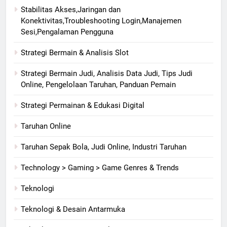
Stabilitas Akses,Jaringan dan
Konektivitas,Troubleshooting Login,Manajemen
Sesi,Pengalaman Pengguna
Strategi Bermain & Analisis Slot
Strategi Bermain Judi, Analisis Data Judi, Tips Judi
Online, Pengelolaan Taruhan, Panduan Pemain
Strategi Permainan & Edukasi Digital
Taruhan Online
Taruhan Sepak Bola, Judi Online, Industri Taruhan
Technology > Gaming > Game Genres & Trends
Teknologi
Teknologi & Desain Antarmuka