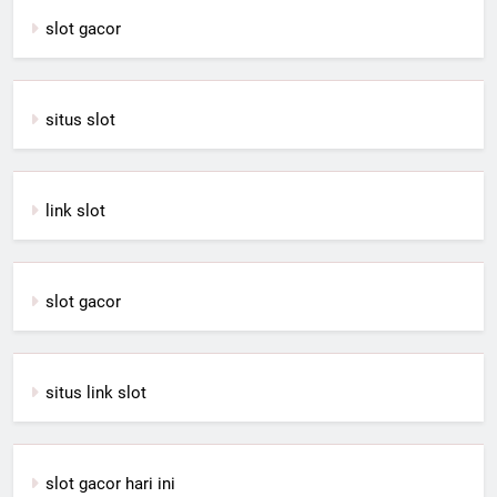
slot gacor
situs slot
link slot
slot gacor
situs link slot
slot gacor hari ini