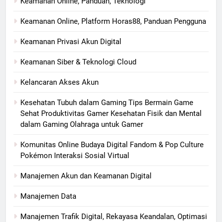
Keamanan Online, Panduan, Teknologi
Keamanan Online, Platform Horas88, Panduan Pengguna
Keamanan Privasi Akun Digital
Keamanan Siber & Teknologi Cloud
Kelancaran Akses Akun
Kesehatan Tubuh dalam Gaming Tips Bermain Game
Sehat Produktivitas Gamer Kesehatan Fisik dan Mental
dalam Gaming Olahraga untuk Gamer
Komunitas Online Budaya Digital Fandom & Pop Culture
Pokémon Interaksi Sosial Virtual
Manajemen Akun dan Keamanan Digital
Manajemen Data
Manajemen Trafik Digital, Rekayasa Keandalan, Optimasi