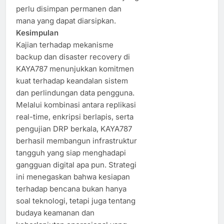
perlu disimpan permanen dan
mana yang dapat diarsipkan.
Kesimpulan
Kajian terhadap mekanisme
backup dan disaster recovery di
KAYA787 menunjukkan komitmen
kuat terhadap keandalan sistem
dan perlindungan data pengguna.
Melalui kombinasi antara replikasi
real-time, enkripsi berlapis, serta
pengujian DRP berkala, KAYA787
berhasil membangun infrastruktur
tangguh yang siap menghadapi
gangguan digital apa pun. Strategi
ini menegaskan bahwa kesiapan
terhadap bencana bukan hanya
soal teknologi, tetapi juga tentang
budaya keamanan dan