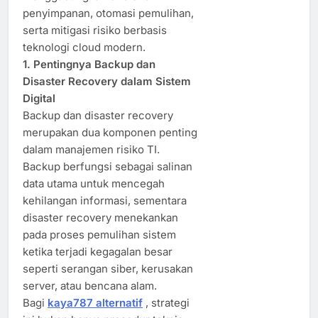
penyimpanan, otomasi pemulihan,
serta mitigasi risiko berbasis
teknologi cloud modern.
1. Pentingnya Backup dan
Disaster Recovery dalam Sistem
Digital
Backup dan disaster recovery
merupakan dua komponen penting
dalam manajemen risiko TI.
Backup berfungsi sebagai salinan
data utama untuk mencegah
kehilangan informasi, sementara
disaster recovery menekankan
pada proses pemulihan sistem
ketika terjadi kegagalan besar
seperti serangan siber, kerusakan
server, atau bencana alam.
Bagi
kaya787 alternatif
, strategi