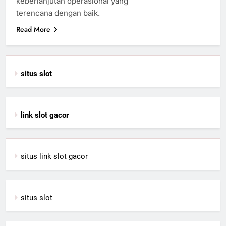
keberlanjutan operasional yang
terencana dengan baik.
Read More
situs slot
link slot gacor
situs link slot gacor
situs slot