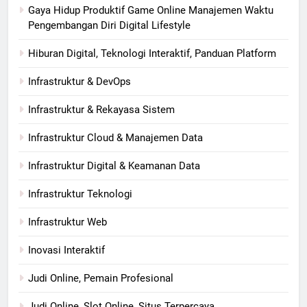
Gaya Hidup Produktif Game Online Manajemen Waktu
Pengembangan Diri Digital Lifestyle
Hiburan Digital, Teknologi Interaktif, Panduan Platform
Infrastruktur & DevOps
Infrastruktur & Rekayasa Sistem
Infrastruktur Cloud & Manajemen Data
Infrastruktur Digital & Keamanan Data
Infrastruktur Teknologi
Infrastruktur Web
Inovasi Interaktif
Judi Online, Pemain Profesional
Judi Online, Slot Online, Situs Terpercaya