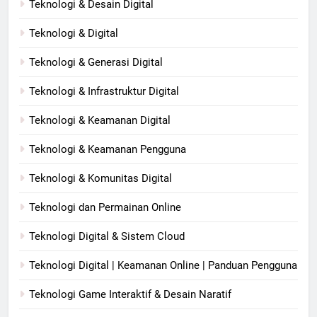
Teknologi & Desain Digital
Teknologi & Digital
Teknologi & Generasi Digital
Teknologi & Infrastruktur Digital
Teknologi & Keamanan Digital
Teknologi & Keamanan Pengguna
Teknologi & Komunitas Digital
Teknologi dan Permainan Online
Teknologi Digital & Sistem Cloud
Teknologi Digital | Keamanan Online | Panduan Pengguna
Teknologi Game Interaktif & Desain Naratif