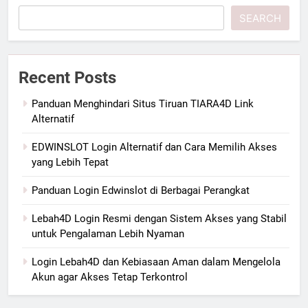
SEARCH
Recent Posts
Panduan Menghindari Situs Tiruan TIARA4D Link
Alternatif
EDWINSLOT Login Alternatif dan Cara Memilih Akses
yang Lebih Tepat
Panduan Login Edwinslot di Berbagai Perangkat
Lebah4D Login Resmi dengan Sistem Akses yang Stabil
untuk Pengalaman Lebih Nyaman
Login Lebah4D dan Kebiasaan Aman dalam Mengelola
Akun agar Akses Tetap Terkontrol