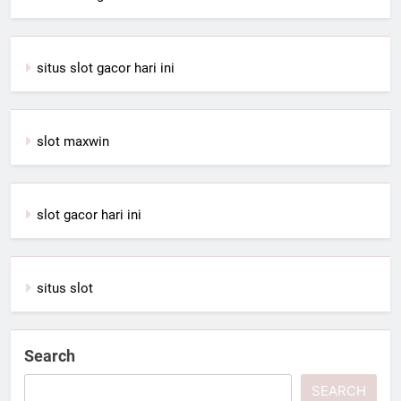
situs slot gacor hari ini
slot maxwin
slot gacor hari ini
situs slot
Search
SEARCH