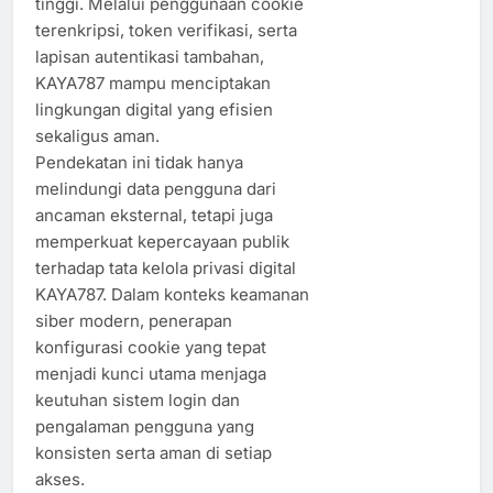
tinggi. Melalui penggunaan cookie
terenkripsi, token verifikasi, serta
lapisan autentikasi tambahan,
KAYA787 mampu menciptakan
lingkungan digital yang efisien
sekaligus aman.
Pendekatan ini tidak hanya
melindungi data pengguna dari
ancaman eksternal, tetapi juga
memperkuat kepercayaan publik
terhadap tata kelola privasi digital
KAYA787. Dalam konteks keamanan
siber modern, penerapan
konfigurasi cookie yang tepat
menjadi kunci utama menjaga
keutuhan sistem login dan
pengalaman pengguna yang
konsisten serta aman di setiap
akses.