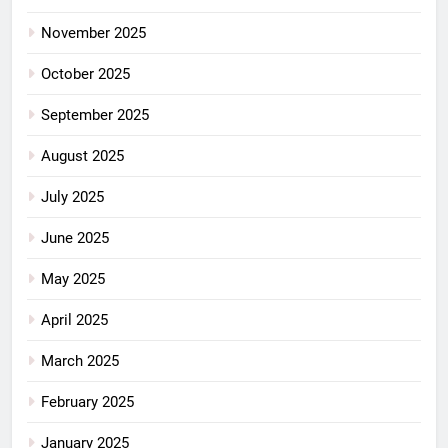
November 2025
October 2025
September 2025
August 2025
July 2025
June 2025
May 2025
April 2025
March 2025
February 2025
January 2025