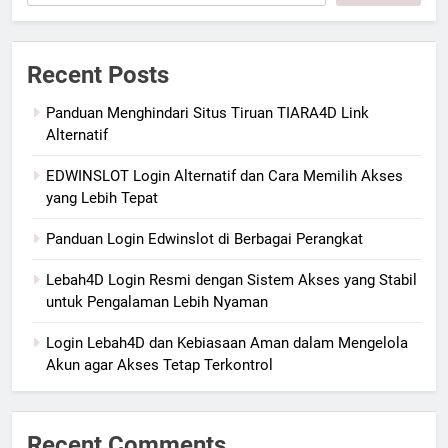
Recent Posts
Panduan Menghindari Situs Tiruan TIARA4D Link
Alternatif
EDWINSLOT Login Alternatif dan Cara Memilih Akses
yang Lebih Tepat
Panduan Login Edwinslot di Berbagai Perangkat
Lebah4D Login Resmi dengan Sistem Akses yang Stabil
untuk Pengalaman Lebih Nyaman
Login Lebah4D dan Kebiasaan Aman dalam Mengelola
Akun agar Akses Tetap Terkontrol
Recent Comments