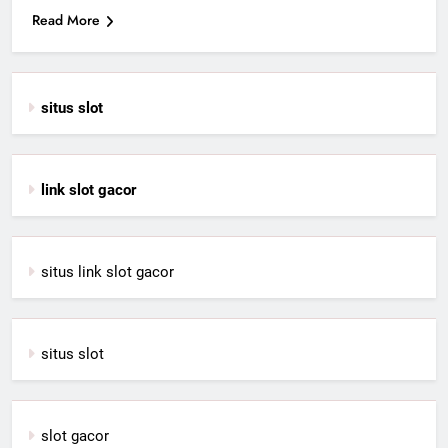
Read More
situs slot
link slot gacor
situs link slot gacor
situs slot
slot gacor