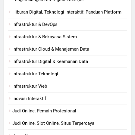
Hiburan Digital, Teknologi Interaktif, Panduan Platform
Infrastruktur & DevOps
Infrastruktur & Rekayasa Sistem
Infrastruktur Cloud & Manajemen Data
Infrastruktur Digital & Keamanan Data
Infrastruktur Teknologi
Infrastruktur Web
Inovasi Interaktif
Judi Online, Pemain Profesional
Judi Online, Slot Online, Situs Terpercaya