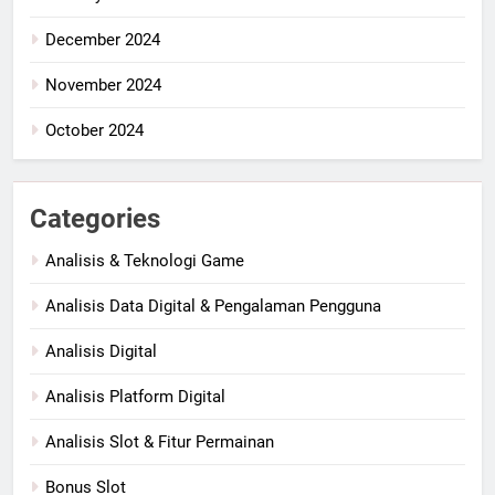
December 2024
November 2024
October 2024
Categories
Analisis & Teknologi Game
Analisis Data Digital & Pengalaman Pengguna
Analisis Digital
Analisis Platform Digital
Analisis Slot & Fitur Permainan
Bonus Slot