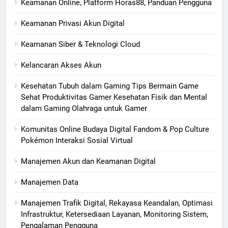
Keamanan Online, Platform Horas88, Panduan Pengguna
Keamanan Privasi Akun Digital
Keamanan Siber & Teknologi Cloud
Kelancaran Akses Akun
Kesehatan Tubuh dalam Gaming Tips Bermain Game
Sehat Produktivitas Gamer Kesehatan Fisik dan Mental
dalam Gaming Olahraga untuk Gamer
Komunitas Online Budaya Digital Fandom & Pop Culture
Pokémon Interaksi Sosial Virtual
Manajemen Akun dan Keamanan Digital
Manajemen Data
Manajemen Trafik Digital, Rekayasa Keandalan, Optimasi
Infrastruktur, Ketersediaan Layanan, Monitoring Sistem,
Pengalaman Pengguna