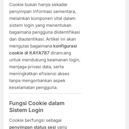
Cookie bukan hanya sekadar
penyimpan informasi sementara,
melainkan komponen vital dalam
sistem login yang menentukan
bagaimana pengguna diidentifikasi
dan diautentikasi. Artikel ini akan
mengulas bagaimana
konfigurasi
cookie di KAYA787
dirancang
untuk mendukung keamanan login,
menjaga privasi data, serta
meningkatkan efisiensi akses
tanpa mengorbankan aspek
keselamatan pengguna.
Fungsi Cookie dalam
Sistem Login
Cookie berfungsi sebagai
penyimpan status sesi
yang