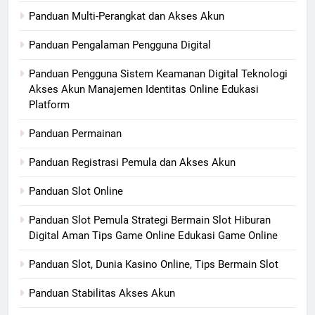
Panduan Multi-Perangkat dan Akses Akun
Panduan Pengalaman Pengguna Digital
Panduan Pengguna Sistem Keamanan Digital Teknologi
Akses Akun Manajemen Identitas Online Edukasi
Platform
Panduan Permainan
Panduan Registrasi Pemula dan Akses Akun
Panduan Slot Online
Panduan Slot Pemula Strategi Bermain Slot Hiburan
Digital Aman Tips Game Online Edukasi Game Online
Panduan Slot, Dunia Kasino Online, Tips Bermain Slot
Panduan Stabilitas Akses Akun