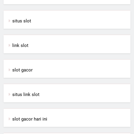
situs slot
link slot
slot gacor
situs link slot
slot gacor hari ini