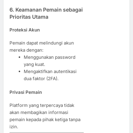
6. Keamanan Pemain sebagai
Prioritas Utama
Proteksi Akun
Pemain dapat melindungi akun
mereka dengan:
Menggunakan password
yang kuat.
Mengaktifkan autentikasi
dua faktor (2FA).
Privasi Pemain
Platform yang terpercaya tidak
akan membagikan informasi
pemain kepada pihak ketiga tanpa
izin.