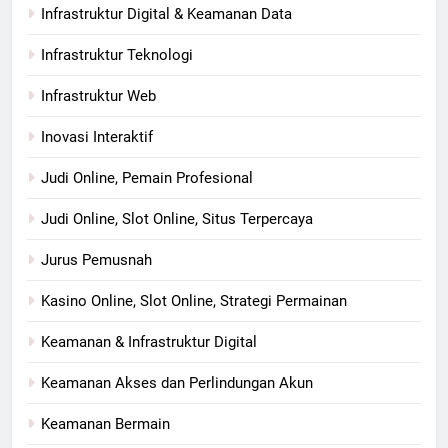
Infrastruktur Digital & Keamanan Data
Infrastruktur Teknologi
Infrastruktur Web
Inovasi Interaktif
Judi Online, Pemain Profesional
Judi Online, Slot Online, Situs Terpercaya
Jurus Pemusnah
Kasino Online, Slot Online, Strategi Permainan
Keamanan & Infrastruktur Digital
Keamanan Akses dan Perlindungan Akun
Keamanan Bermain