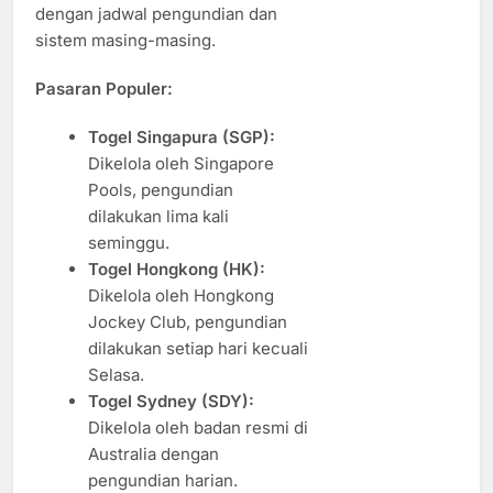
dengan jadwal pengundian dan
sistem masing-masing.
Pasaran Populer:
Togel Singapura (SGP):
Dikelola oleh Singapore
Pools, pengundian
dilakukan lima kali
seminggu.
Togel Hongkong (HK):
Dikelola oleh Hongkong
Jockey Club, pengundian
dilakukan setiap hari kecuali
Selasa.
Togel Sydney (SDY):
Dikelola oleh badan resmi di
Australia dengan
pengundian harian.