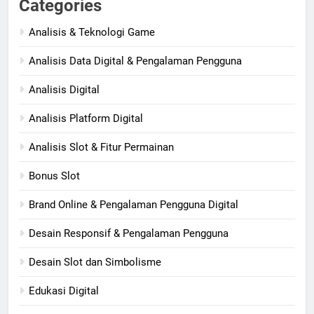
Categories
Analisis & Teknologi Game
Analisis Data Digital & Pengalaman Pengguna
Analisis Digital
Analisis Platform Digital
Analisis Slot & Fitur Permainan
Bonus Slot
Brand Online & Pengalaman Pengguna Digital
Desain Responsif & Pengalaman Pengguna
Desain Slot dan Simbolisme
Edukasi Digital