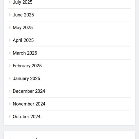
July 2025
June 2025
May 2025
April 2025
March 2025
February 2025
January 2025
December 2024
November 2024
October 2024