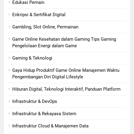
Edukasi Pemain
Enkripsi & Sertifikat Digital
Gambling, Slot Online, Permainan
Game Online Kesehatan dalam Gaming Tips Gaming
Pengelolaan Energi dalam Game
Gaming & Teknologi
Gaya Hidup Produktif Game Online Manajemen Waktu
Pengembangan Diri Digital Lifestyle
Hiburan Digital, Teknologi Interaktif, Panduan Platform
Infrastruktur & DevOps
Infrastruktur & Rekayasa Sistem
Infrastruktur Cloud & Manajemen Data