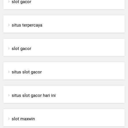
slot gacor
situs terpercaya
slot gacor
situs slot gacor
situs slot gacor hari ini
slot maxwin