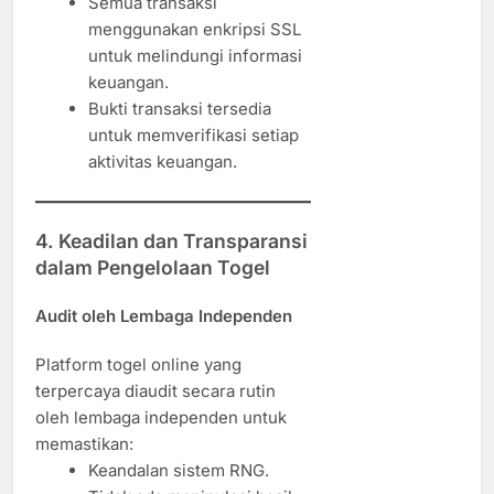
Semua transaksi
menggunakan enkripsi SSL
untuk melindungi informasi
keuangan.
Bukti transaksi tersedia
untuk memverifikasi setiap
aktivitas keuangan.
4. Keadilan dan Transparansi
dalam Pengelolaan Togel
Audit oleh Lembaga Independen
Platform togel online yang
terpercaya diaudit secara rutin
oleh lembaga independen untuk
memastikan:
Keandalan sistem RNG.