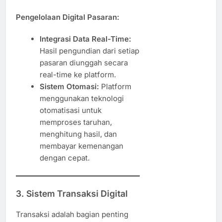
Pengelolaan Digital Pasaran:
Integrasi Data Real-Time:
Hasil pengundian dari setiap
pasaran diunggah secara
real-time ke platform.
Sistem Otomasi:
Platform
menggunakan teknologi
otomatisasi untuk
memproses taruhan,
menghitung hasil, dan
membayar kemenangan
dengan cepat.
3. Sistem Transaksi Digital
Transaksi adalah bagian penting