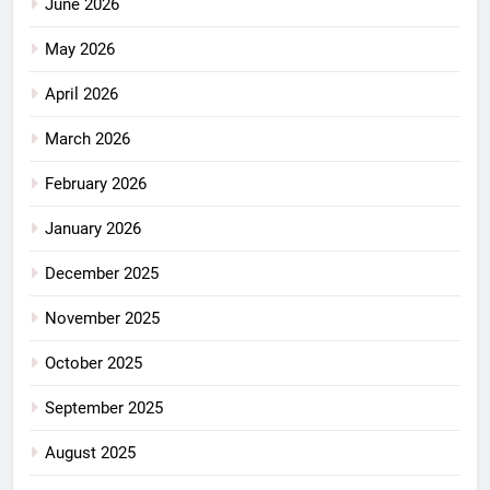
June 2026
May 2026
April 2026
March 2026
February 2026
January 2026
December 2025
November 2025
October 2025
September 2025
August 2025