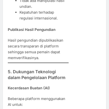
Tidak ada manipulasi hasil
undian.
Kepatuhan terhadap
regulasi internasional.
Publikasi Hasil Pengundian
Hasil pengundian dipublikasikan
secara transparan di platform
sehingga semua pemain dapat
memverifikasinya.
5. Dukungan Teknologi
dalam Pengelolaan Platform
Kecerdasan Buatan (AI)
Beberapa platform menggunakan
AI untuk: