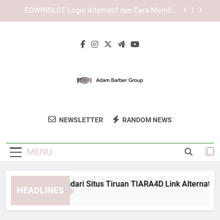
Skip
Panduan Login Edwinslot di Berbagai Perangkat
to
content
Lebah4D Login Resmi dengan Sistem Akses yang
Stabil untuk Pengalaman Lebih Nyaman
Panduan Menghindari Situs Tiruan TIARA4D Link
Alternatif
EDWINSLOT Login Alternatif dan Cara Memilih
Akses yang Lebih Tepat
Panduan Login Edwinslot di Berbagai Perangkat
Adam Barber
Dapatkan Solusi Manajemen Bisnis Dari
Lebah4D Login Resmi dengan Sistem Akses yang
NEWSLETTER
RANDOM NEWS
Group
Stabil untuk Pengalaman Lebih Nyaman
Adam Barber Group.
MENU
nduan Menghindari Situs Tiruan TIARA4D Link Alternatif
HEADLINES
Weeks Ago