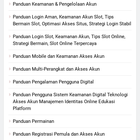
Panduan Keamanan & Pengelolaan Akun
Panduan Login Aman, Keamanan Akun Slot, Tips
Bermain Slot, Optimasi Akses Situs, Strategi Login Stabil
Panduan Login Slot, Keamanan Akun, Tips Slot Online,
Strategi Bermain, Slot Online Terpercaya
Panduan Mobile dan Keamanan Akses Akun
Panduan Multi-Perangkat dan Akses Akun
Panduan Pengalaman Pengguna Digital
Panduan Pengguna Sistem Keamanan Digital Teknologi
Akses Akun Manajemen Identitas Online Edukasi
Platform
Panduan Permainan
Panduan Registrasi Pemula dan Akses Akun