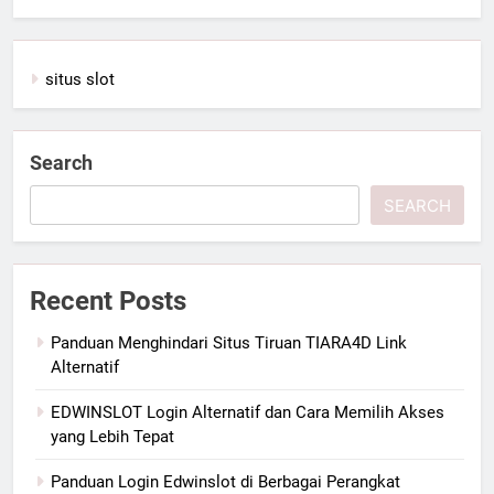
situs slot
Search
SEARCH
Recent Posts
Panduan Menghindari Situs Tiruan TIARA4D Link
Alternatif
EDWINSLOT Login Alternatif dan Cara Memilih Akses
yang Lebih Tepat
Panduan Login Edwinslot di Berbagai Perangkat