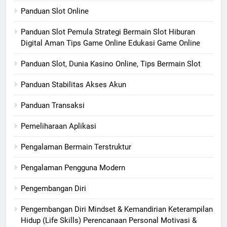
Panduan Slot Online
Panduan Slot Pemula Strategi Bermain Slot Hiburan
Digital Aman Tips Game Online Edukasi Game Online
Panduan Slot, Dunia Kasino Online, Tips Bermain Slot
Panduan Stabilitas Akses Akun
Panduan Transaksi
Pemeliharaan Aplikasi
Pengalaman Bermain Terstruktur
Pengalaman Pengguna Modern
Pengembangan Diri
Pengembangan Diri Mindset & Kemandirian Keterampilan
Hidup (Life Skills) Perencanaan Personal Motivasi &