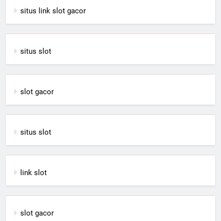
situs link slot gacor
situs slot
slot gacor
situs slot
link slot
slot gacor