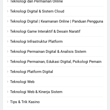
Teknologi dan Permainan Online
Teknologi Digital & Sistem Cloud
Teknologi Digital | Keamanan Online | Panduan Pengguna
Teknologi Game Interaktif & Desain Naratif
Teknologi Infrastruktur Platform
Teknologi Permainan Digital & Analisis Sistem
Teknologi Permainan, Edukasi Digital, Psikologi Pemain
Teknologi Platform Digital
Teknologi Web
Teknologi Web & Kinerja Sistem
Tips & Trik Kasino