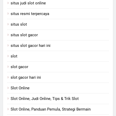
situs judi slot online
situs resmi terpercaya
situs slot
situs slot gacor
situs slot gacor hari ini
slot
slot gacor
slot gacor hari ini
Slot Online
Slot Online, Judi Online, Tips & Trik Slot
Slot Online, Panduan Pemula, Strategi Bermain