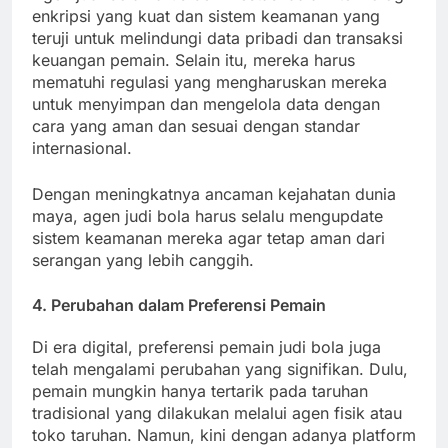
enkripsi yang kuat dan sistem keamanan yang
teruji untuk melindungi data pribadi dan transaksi
keuangan pemain. Selain itu, mereka harus
mematuhi regulasi yang mengharuskan mereka
untuk menyimpan dan mengelola data dengan
cara yang aman dan sesuai dengan standar
internasional.
Dengan meningkatnya ancaman kejahatan dunia
maya, agen judi bola harus selalu mengupdate
sistem keamanan mereka agar tetap aman dari
serangan yang lebih canggih.
4.
Perubahan dalam Preferensi Pemain
Di era digital, preferensi pemain judi bola juga
telah mengalami perubahan yang signifikan. Dulu,
pemain mungkin hanya tertarik pada taruhan
tradisional yang dilakukan melalui agen fisik atau
toko taruhan. Namun, kini dengan adanya platform