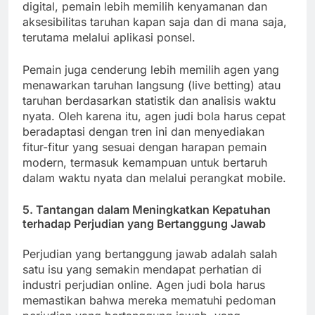
digital, pemain lebih memilih kenyamanan dan
aksesibilitas taruhan kapan saja dan di mana saja,
terutama melalui aplikasi ponsel.
Pemain juga cenderung lebih memilih agen yang
menawarkan taruhan langsung (live betting) atau
taruhan berdasarkan statistik dan analisis waktu
nyata. Oleh karena itu, agen judi bola harus cepat
beradaptasi dengan tren ini dan menyediakan
fitur-fitur yang sesuai dengan harapan pemain
modern, termasuk kemampuan untuk bertaruh
dalam waktu nyata dan melalui perangkat mobile.
5.
Tantangan dalam Meningkatkan Kepatuhan
terhadap Perjudian yang Bertanggung Jawab
Perjudian yang bertanggung jawab adalah salah
satu isu yang semakin mendapat perhatian di
industri perjudian online. Agen judi bola harus
memastikan bahwa mereka mematuhi pedoman