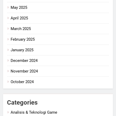
May 2025
April 2025
March 2025
February 2025
January 2025
December 2024
November 2024
October 2024
Categories
Analisis & Teknologi Game