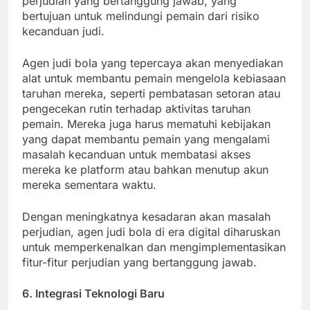
perjudian yang bertanggung jawab, yang
bertujuan untuk melindungi pemain dari risiko
kecanduan judi.
Agen judi bola yang tepercaya akan menyediakan
alat untuk membantu pemain mengelola kebiasaan
taruhan mereka, seperti pembatasan setoran atau
pengecekan rutin terhadap aktivitas taruhan
pemain. Mereka juga harus mematuhi kebijakan
yang dapat membantu pemain yang mengalami
masalah kecanduan untuk membatasi akses
mereka ke platform atau bahkan menutup akun
mereka sementara waktu.
Dengan meningkatnya kesadaran akan masalah
perjudian, agen judi bola di era digital diharuskan
untuk memperkenalkan dan mengimplementasikan
fitur-fitur perjudian yang bertanggung jawab.
6.
Integrasi Teknologi Baru