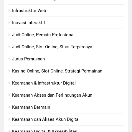
Infrastruktur Web
Inovasi Interaktif
Judi Online, Pemain Profesional
Judi Online, Slot Online, Situs Terpercaya
Jurus Pemusnah
Kasino Online, Slot Online, Strategi Permainan
Keamanan & Infrastruktur Digital
Keamanan Akses dan Perlindungan Akun
Keamanan Bermain
Keamanan dan Akses Akun Digital
Keamanan Digital & Aksesibilitas