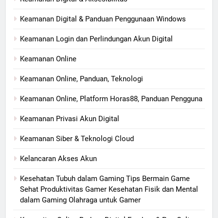
Keamanan Digital & Panduan Penggunaan Windows
Keamanan Login dan Perlindungan Akun Digital
Keamanan Online
Keamanan Online, Panduan, Teknologi
Keamanan Online, Platform Horas88, Panduan Pengguna
Keamanan Privasi Akun Digital
Keamanan Siber & Teknologi Cloud
Kelancaran Akses Akun
Kesehatan Tubuh dalam Gaming Tips Bermain Game
Sehat Produktivitas Gamer Kesehatan Fisik dan Mental
dalam Gaming Olahraga untuk Gamer