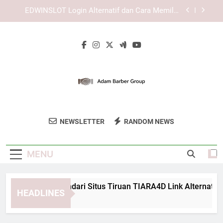
Skip
Panduan Login Edwinslot di Berbagai Perangkat
to
content
Lebah4D Login Resmi dengan Sistem Akses yang
Stabil untuk Pengalaman Lebih Nyaman
Panduan Menghindari Situs Tiruan TIARA4D Link
Alternatif
EDWINSLOT Login Alternatif dan Cara Memilih
Akses yang Lebih Tepat
Panduan Login Edwinslot di Berbagai Perangkat
Adam Barber
Dapatkan Solusi Manajemen Bisnis Dari
Lebah4D Login Resmi dengan Sistem Akses yang
NEWSLETTER
RANDOM NEWS
Group
Stabil untuk Pengalaman Lebih Nyaman
Adam Barber Group.
MENU
nduan Menghindari Situs Tiruan TIARA4D Link Alternatif
HEADLINES
Weeks Ago