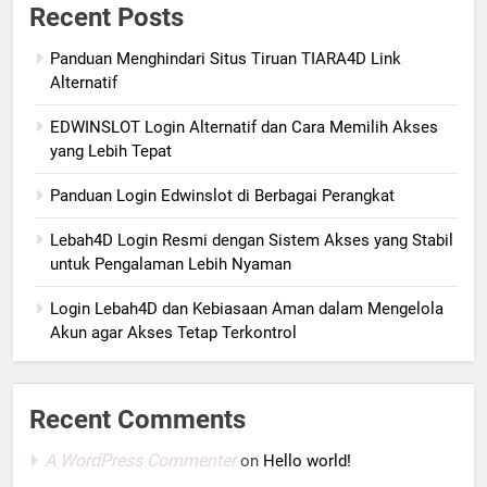
Recent Posts
Panduan Menghindari Situs Tiruan TIARA4D Link
Alternatif
EDWINSLOT Login Alternatif dan Cara Memilih Akses
yang Lebih Tepat
Panduan Login Edwinslot di Berbagai Perangkat
Lebah4D Login Resmi dengan Sistem Akses yang Stabil
untuk Pengalaman Lebih Nyaman
Login Lebah4D dan Kebiasaan Aman dalam Mengelola
Akun agar Akses Tetap Terkontrol
Recent Comments
A WordPress Commenter
on
Hello world!