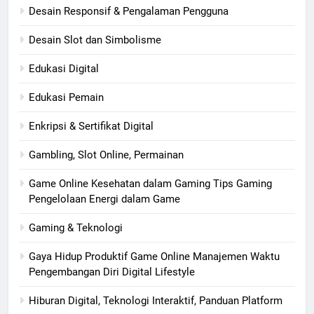
Desain Responsif & Pengalaman Pengguna
Desain Slot dan Simbolisme
Edukasi Digital
Edukasi Pemain
Enkripsi & Sertifikat Digital
Gambling, Slot Online, Permainan
Game Online Kesehatan dalam Gaming Tips Gaming
Pengelolaan Energi dalam Game
Gaming & Teknologi
Gaya Hidup Produktif Game Online Manajemen Waktu
Pengembangan Diri Digital Lifestyle
Hiburan Digital, Teknologi Interaktif, Panduan Platform