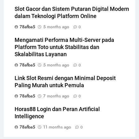
Slot Gacor dan Sistem Putaran Digital Modern
dalam Teknologi Platform Online
78afba5
5 months ago
0
Mengamati Performa Multi-Server pada
Platform Toto untuk Stabilitas dan
Skalabilitas Layanan
78afba5
5 months ago
0
Link Slot Resmi dengan Minimal Deposit
Paling Murah untuk Pemula
78afba5
7 months ago
0
Horas88 Login dan Peran Artificial
Intelligence
78afba5
11 months ago
0