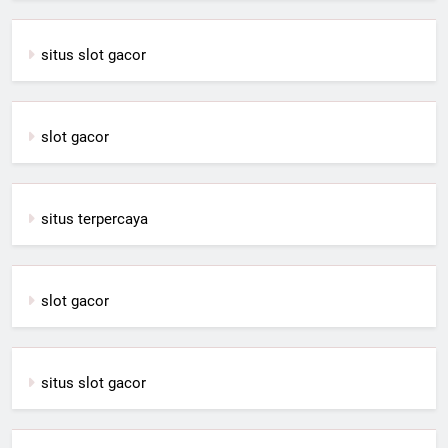
situs slot gacor
slot gacor
situs terpercaya
slot gacor
situs slot gacor