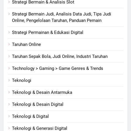
Strategi Bermain & Analisis Slot
Strategi Bermain Judi, Analisis Data Judi, Tips Judi
Online, Pengelolaan Taruhan, Panduan Pemain
Strategi Permainan & Edukasi Digital
Taruhan Online
Taruhan Sepak Bola, Judi Online, Industri Taruhan
Technology > Gaming > Game Genres & Trends
Teknologi
Teknologi & Desain Antarmuka
Teknologi & Desain Digital
Teknologi & Digital
Teknologi & Generasi Digital