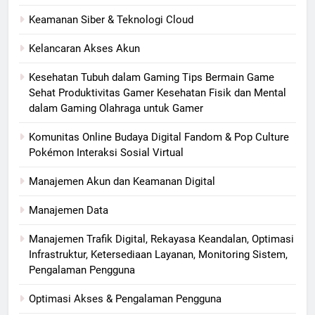
Keamanan Siber & Teknologi Cloud
Kelancaran Akses Akun
Kesehatan Tubuh dalam Gaming Tips Bermain Game
Sehat Produktivitas Gamer Kesehatan Fisik dan Mental
dalam Gaming Olahraga untuk Gamer
Komunitas Online Budaya Digital Fandom & Pop Culture
Pokémon Interaksi Sosial Virtual
Manajemen Akun dan Keamanan Digital
Manajemen Data
Manajemen Trafik Digital, Rekayasa Keandalan, Optimasi
Infrastruktur, Ketersediaan Layanan, Monitoring Sistem,
Pengalaman Pengguna
Optimasi Akses & Pengalaman Pengguna