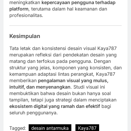
meningkatkan
kepercayaan pengguna terhadap
platform
, terutama dalam hal keamanan dan
profesionalitas.
Kesimpulan
Tata letak dan konsistensi desain visual Kaya787
merupakan refleksi dari pendekatan desain yang
matang dan terfokus pada pengguna. Dengan
struktur yang jelas, komponen yang konsisten, dan
kemampuan adaptasi lintas perangkat, Kaya787
memberikan
pengalaman visual yang mulus,
intuitif, dan menyenangkan
. Studi visual ini
membuktikan bahwa desain bukan hanya soal
tampilan, tetapi juga strategi dalam menciptakan
ekosistem digital yang ramah dan efektif
bagi
seluruh penggunanya.
Tagged:
desain antarmuka
Kaya787