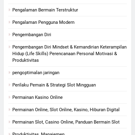
Pengalaman Bermain Terstruktur
Pengalaman Pengguna Modern
Pengembangan Diri
Pengembangan Diri Mindset & Kemandirian Keterampilan
Hidup (Life Skills) Perencanaan Personal Motivasi &
Produktivitas
pengoptimalan jaringan
Perilaku Pemain & Strategi Slot Mingguan
Permainan Kasino Online
Permainan Online, Slot Online, Kasino, Hiburan Digital
Permainan Slot, Casino Online, Panduan Bermain Slot
Produktivitas, Manajemen