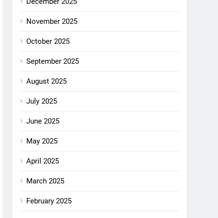
December 2025
November 2025
October 2025
September 2025
August 2025
July 2025
June 2025
May 2025
April 2025
March 2025
February 2025