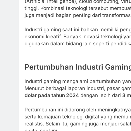
(Artificial Intelligence), cloud computing, vir
tinggi. Kombinasi teknologi tersebut membua
juga menjadi bagian penting dari transformasi 
Industri gaming saat ini bahkan memiliki pen
ekonomi kreatif. Banyak inovasi teknologi 
digunakan dalam bidang lain seperti pendidika
Pertumbuhan Industri Gaming
Industri gaming mengalami pertumbuhan yang
Menurut berbagai laporan industri, pasar ga
dolar pada tahun 2024
dengan lebih dari
3 m
Pertumbuhan ini didorong oleh meningkatnya
serta kemajuan teknologi digital yang memun
realistis. Selain itu, gaming juga menjadi sal
digital saat ini.