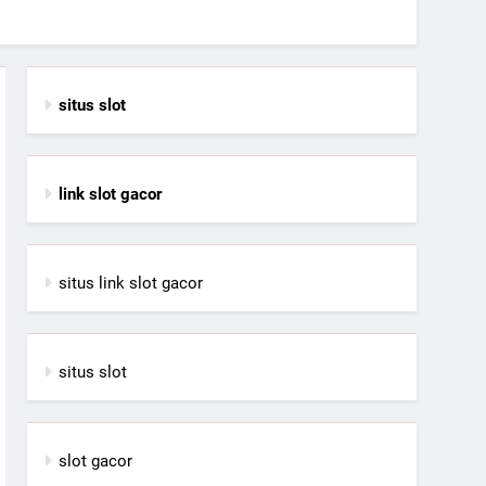
situs slot
link slot gacor
situs link slot gacor
situs slot
slot gacor