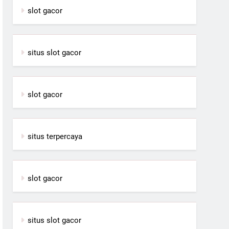
slot gacor
situs slot gacor
slot gacor
situs terpercaya
slot gacor
situs slot gacor