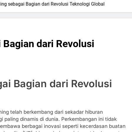
ing sebagai Bagian dari Revolusi Teknologi Global
 Bagian dari Revolusi
ai Bagian dari Revolusi
ming telah berkembang dari sekadar hiburan
i paling dinamis di dunia. Perkembangan ini tidak
g membawa berbagai inovasi seperti kecerdasan buatan