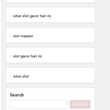
situs slot gacor hari ini
slot maxwin
slot gacor hari ini
situs slot
Search
SEARCH