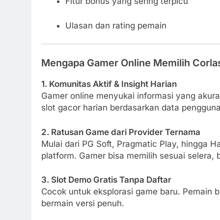
Fitur bonus yang sering terpicu
Ulasan dan rating pemain
Mengapa Gamer Online Memilih Corlas
1. Komunitas Aktif & Insight Harian
Gamer online menyukai informasi yang akurat
slot gacor harian berdasarkan data penggun
2. Ratusan Game dari Provider Ternama
Mulai dari PG Soft, Pragmatic Play, hingga
platform. Gamer bisa memilih sesuai selera, 
3. Slot Demo Gratis Tanpa Daftar
Cocok untuk eksplorasi game baru. Pemain b
bermain versi penuh.