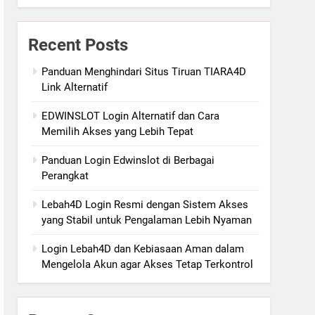
Recent Posts
Panduan Menghindari Situs Tiruan TIARA4D
Link Alternatif
EDWINSLOT Login Alternatif dan Cara
Memilih Akses yang Lebih Tepat
Panduan Login Edwinslot di Berbagai
Perangkat
Lebah4D Login Resmi dengan Sistem Akses
yang Stabil untuk Pengalaman Lebih Nyaman
Login Lebah4D dan Kebiasaan Aman dalam
Mengelola Akun agar Akses Tetap Terkontrol