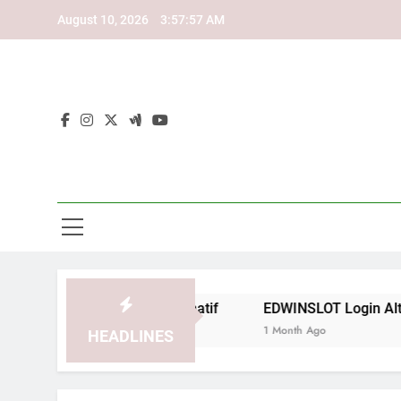
Skip
August 10, 2026
3:57:58 AM
to
content
Ada
Dapatkan 
ARA4D Link Alternatif
EDWINSLOT Login Alternatif dan 
1 Month Ago
HEADLINES