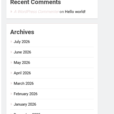
Recent Comments
A WordPress Commenter
on
Hello world!
Archives
July 2026
June 2026
May 2026
April 2026
March 2026
February 2026
January 2026