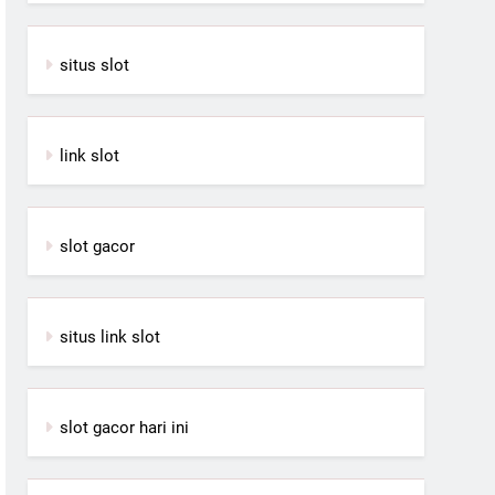
situs slot
link slot
slot gacor
situs link slot
slot gacor hari ini