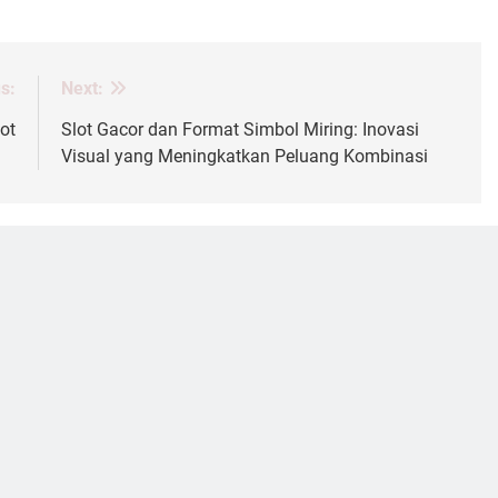
s:
Next:
ot
Slot Gacor dan Format Simbol Miring: Inovasi
Visual yang Meningkatkan Peluang Kombinasi