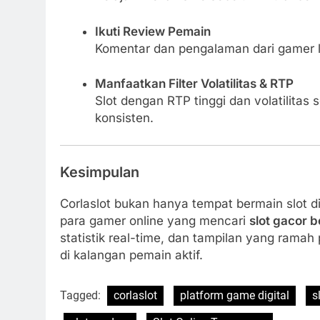
Ikuti Review Pemain
Komentar dan pengalaman dari gamer la
Manfaatkan Filter Volatilitas & RTP
Slot dengan RTP tinggi dan volatilita
konsisten.
Kesimpulan
Corlaslot bukan hanya tempat bermain slot di
para gamer online yang mencari
slot gacor b
statistik real-time, dan tampilan yang ramah 
di kalangan pemain aktif.
Tagged:
corlaslot
platform game digital
s