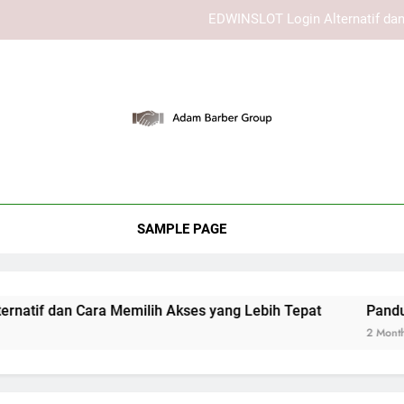
EDWINSLOT Login Alternatif dan
Panduan 
Lebah4D Login Resmi dengan Sistem Akses yang S
Panduan Menghindari
m Barber Group
EDWINSLOT Login Alternatif dan
Solusi Manajemen Bisnis Dari Adam Barber Group.
Panduan 
SAMPLE PAGE
Lebah4D Login Resmi dengan Sistem Akses yang S
Cara Memilih Akses yang Lebih Tepat
Panduan Login Ed
2 Months Ago