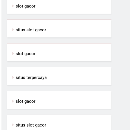
slot gacor
situs slot gacor
slot gacor
situs terpercaya
slot gacor
situs slot gacor