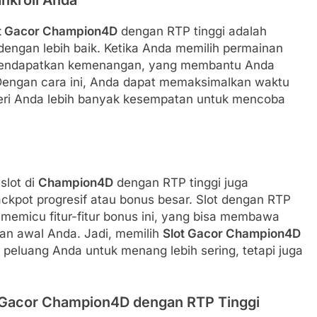
nkroll Anda
t Gacor Champion4D
dengan RTP tinggi adalah
engan lebih baik. Ketika Anda memilih permainan
g mendapatkan kemenangan, yang membantu Anda
 Dengan cara ini, Anda dapat memaksimalkan waktu
eri Anda lebih banyak kesempatan untuk mencoba
slot di
Champion4D
dengan RTP tinggi juga
pot progresif atau bonus besar. Slot dengan RTP
 memicu fitur-fitur bonus ini, yang bisa membawa
han awal Anda. Jadi, memilih
Slot Gacor Champion4D
peluang Anda untuk menang lebih sering, tetapi juga
 Gacor Champion4D dengan RTP Tinggi