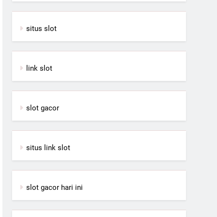
situs slot
link slot
slot gacor
situs link slot
slot gacor hari ini