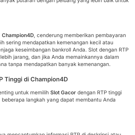
anyak putaran dengan peluang yang lebih baik untuk
i
Champion4D
, cenderung memberikan pembayaran
lebih sering mendapatkan kemenangan kecil atau
jaga keseimbangan bankroll Anda. Slot dengan RTP
ebih jarang, dan jika Anda memainkannya dalam
 dana tanpa mendapatkan banyak kemenangan.
P Tinggi di Champion4D
nting untuk memilih
Slot Gacor
dengan RTP tinggi
ah beberapa langkah yang dapat membantu Anda
ya mencantumkan informasi RTP di deskripsi atau