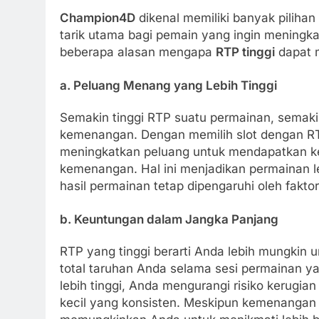
Champion4D
dikenal memiliki banyak pilihan
tarik utama bagi pemain yang ingin meningk
beberapa alasan mengapa
RTP tinggi
dapat 
a.
Peluang Menang yang Lebih Tinggi
Semakin tinggi RTP suatu permainan, semak
kemenangan. Dengan memilih slot dengan RT
meningkatkan peluang untuk mendapatkan ke
kemenangan. Hal ini menjadikan permainan 
hasil permainan tetap dipengaruhi oleh fakto
b.
Keuntungan dalam Jangka Panjang
RTP yang tinggi berarti Anda lebih mungkin 
total taruhan Anda selama sesi permainan y
lebih tinggi, Anda mengurangi risiko kerug
kecil yang konsisten. Meskipun kemenangan b