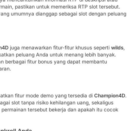
ain, pastikan untuk memeriksa RTP slot tersebut.
%, yang umumnya dianggap sebagai slot dengan peluang
n4D
juga menawarkan fitur-fitur khusus seperti
wilds
,
atkan peluang Anda untuk menang lebih banyak.
an berbagai fitur bonus yang dapat membantu
aran.
atkan fitur mode demo yang tersedia di
Champion4D
.
i slot tanpa risiko kehilangan uang, sekaligus
ermainan tersebut bekerja dan apakah itu cocok