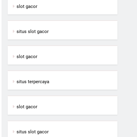
slot gacor
situs slot gacor
slot gacor
situs terpercaya
slot gacor
situs slot gacor