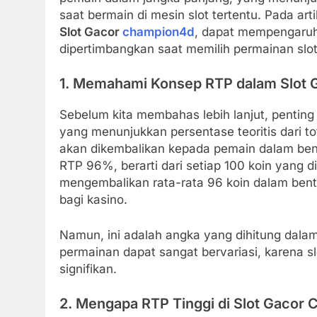
saat bermain di mesin slot tertentu. Pada ar
Slot Gacor
champion4d
, dapat mempengaruh
dipertimbangkan saat memilih permainan slot
1.
Memahami Konsep RTP dalam Slot 
Sebelum kita membahas lebih lanjut, pentin
yang menunjukkan persentase teoritis dari t
akan dikembalikan kepada pemain dalam bent
RTP 96%, berarti dari setiap 100 koin yang d
mengembalikan rata-rata 96 koin dalam ben
bagi kasino.
Namun, ini adalah angka yang dihitung dalam
permainan dapat sangat bervariasi, karena 
signifikan.
2.
Mengapa RTP Tinggi di Slot Gaco