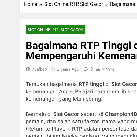
Home
Slot Online, RTP, Slot Gacor
Bagaimana 
SLOT ONLINE, RTP, SLOT GACOR
Bagaimana RTP Tinggi 
Mempengaruhi Kemena
0
78afba5
2 Years Ago
9 Mins
Temukan bagaimana
RTP tinggi
di
Slot Gaco
kemenangan Anda. Pelajari cara memilih slot
kemenangan yang lebih sering.
Bermain di
Slot Gacor
seperti di
Champion4
pemain, dan salah satu faktor utama yang
(Return to Player).
RTP
adalah persentase dar
pemain dalam jangka panjang, yang menunj