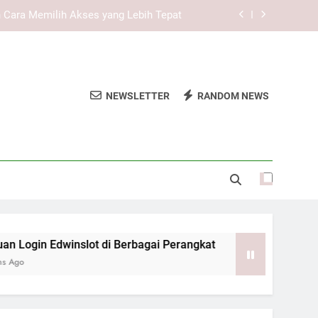
 Cara Memilih Akses yang Lebih Tepat
Login Edwinslot di Berbagai Perangkat
tabil untuk Pengalaman Lebih Nyaman
NEWSLETTER
RANDOM NEWS
 Situs Tiruan TIARA4D Link Alternatif
 Cara Memilih Akses yang Lebih Tepat
Login Edwinslot di Berbagai Perangkat
tabil untuk Pengalaman Lebih Nyaman
inslot di Berbagai Perangkat
Lebah4D Login Resmi de
2 Months Ago