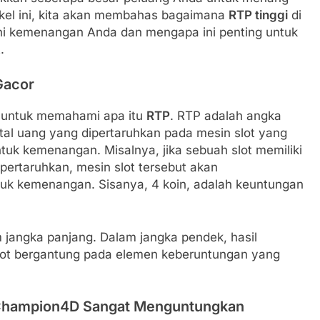
tikel ini, kita akan membahas bagaimana
RTP tinggi
di
i kemenangan Anda dan mengapa ini penting untuk
.
Gacor
g untuk memahami apa itu
RTP
. RTP adalah angka
otal uang yang dipertaruhkan pada mesin slot yang
uk kemenangan. Misalnya, jika sebuah slot memiliki
ipertaruhkan, mesin slot tersebut akan
tuk kemenangan. Sisanya, 4 koin, adalah keuntungan
 jangka panjang. Dalam jangka pendek, hasil
slot bergantung pada elemen keberuntungan yang
r Champion4D Sangat Menguntungkan