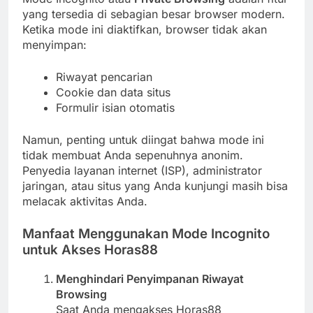
yang tersedia di sebagian besar browser modern.
Ketika mode ini diaktifkan, browser tidak akan
menyimpan:
Riwayat pencarian
Cookie dan data situs
Formulir isian otomatis
Namun, penting untuk diingat bahwa mode ini
tidak membuat Anda sepenuhnya anonim.
Penyedia layanan internet (ISP), administrator
jaringan, atau situs yang Anda kunjungi masih bisa
melacak aktivitas Anda.
Manfaat Menggunakan Mode Incognito
untuk Akses Horas88
Menghindari Penyimpanan Riwayat
Browsing
Saat Anda mengakses Horas88