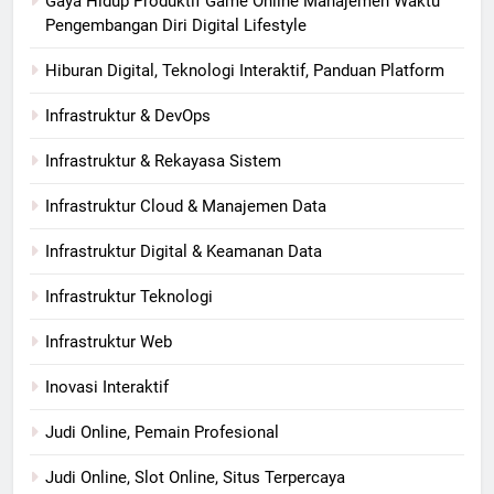
Gaya Hidup Produktif Game Online Manajemen Waktu
Pengembangan Diri Digital Lifestyle
Hiburan Digital, Teknologi Interaktif, Panduan Platform
Infrastruktur & DevOps
Infrastruktur & Rekayasa Sistem
Infrastruktur Cloud & Manajemen Data
Infrastruktur Digital & Keamanan Data
Infrastruktur Teknologi
Infrastruktur Web
Inovasi Interaktif
Judi Online, Pemain Profesional
Judi Online, Slot Online, Situs Terpercaya