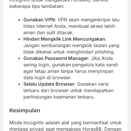
beberapa tips tambahan:
Gunakan VPN
: VPN akan mengenkripsi lalu
lintas internet Anda, membuat akses lebih
aman dan sulit dilacak.
Hindari Mengklik Link Mencurigakan
:
Jangan sembarangan mengklik tautan yang
tidak dikenal untuk menghindari phishing.
Gunakan Password Manager
: Jika Anda
sering login, gunakan pengelola kata sandi
agar tetap aman tanpa harus menyimpan
data login di browser.
Selalu Update Browser
: Gunakan versi
terbaru dari browser untuk mendapatkan
perlindungan keamanan terbaru.
Kesimpulan
Mode Incognito adalah alat yang bermanfaat untuk
menjaga privasi saat mengakses Horas88. Dengan