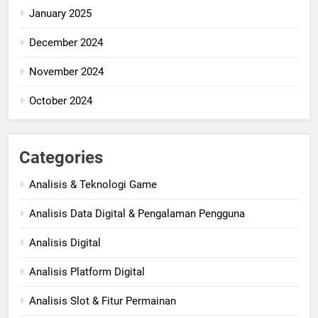
January 2025
December 2024
November 2024
October 2024
Categories
Analisis & Teknologi Game
Analisis Data Digital & Pengalaman Pengguna
Analisis Digital
Analisis Platform Digital
Analisis Slot & Fitur Permainan