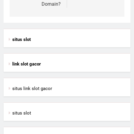
Domain?
situs slot
link slot gacor
situs link slot gacor
situs slot