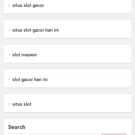
situs slot gacor
situs slot gacor hari ini
slot maxwin
slot gacor hari ini
situs slot
Search