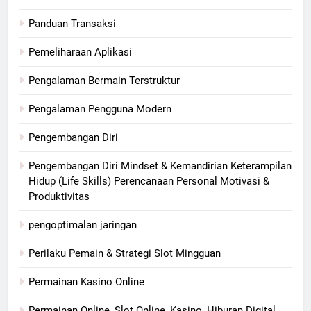
Panduan Transaksi
Pemeliharaan Aplikasi
Pengalaman Bermain Terstruktur
Pengalaman Pengguna Modern
Pengembangan Diri
Pengembangan Diri Mindset & Kemandirian Keterampilan
Hidup (Life Skills) Perencanaan Personal Motivasi &
Produktivitas
pengoptimalan jaringan
Perilaku Pemain & Strategi Slot Mingguan
Permainan Kasino Online
Permainan Online, Slot Online, Kasino, Hiburan Digital