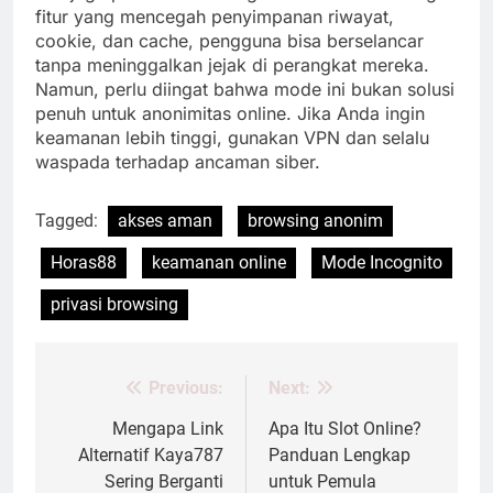
fitur yang mencegah penyimpanan riwayat,
cookie, dan cache, pengguna bisa berselancar
tanpa meninggalkan jejak di perangkat mereka.
Namun, perlu diingat bahwa mode ini bukan solusi
penuh untuk anonimitas online. Jika Anda ingin
keamanan lebih tinggi, gunakan VPN dan selalu
waspada terhadap ancaman siber.
Tagged:
akses aman
browsing anonim
Horas88
keamanan online
Mode Incognito
privasi browsing
Previous:
Next:
Post
navigation
Mengapa Link
Apa Itu Slot Online?
Alternatif Kaya787
Panduan Lengkap
Sering Berganti
untuk Pemula