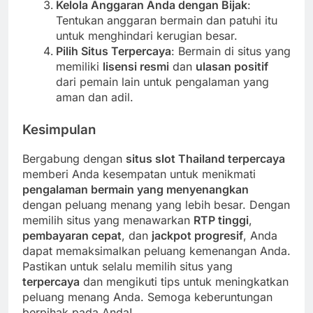
Kelola Anggaran Anda dengan Bijak
:
Tentukan anggaran bermain dan patuhi itu
untuk menghindari kerugian besar.
Pilih Situs Terpercaya
: Bermain di situs yang
memiliki
lisensi resmi
dan
ulasan positif
dari pemain lain untuk pengalaman yang
aman dan adil.
Kesimpulan
Bergabung dengan
situs slot Thailand terpercaya
memberi Anda kesempatan untuk menikmati
pengalaman bermain yang menyenangkan
dengan peluang menang yang lebih besar. Dengan
memilih situs yang menawarkan
RTP tinggi
,
pembayaran cepat
, dan
jackpot progresif
, Anda
dapat memaksimalkan peluang kemenangan Anda.
Pastikan untuk selalu memilih situs yang
terpercaya
dan mengikuti tips untuk meningkatkan
peluang menang Anda. Semoga keberuntungan
berpihak pada Anda!