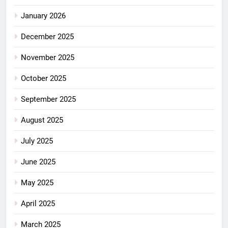
January 2026
December 2025
November 2025
October 2025
September 2025
August 2025
July 2025
June 2025
May 2025
April 2025
March 2025