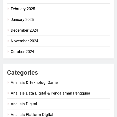
February 2025
January 2025
December 2024
November 2024
October 2024
Categories
Analisis & Teknologi Game
Analisis Data Digital & Pengalaman Pengguna
Analisis Digital
Analisis Platform Digital