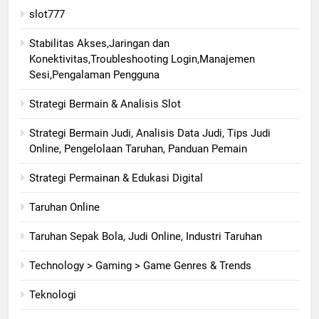
slot777
Stabilitas Akses,Jaringan dan
Konektivitas,Troubleshooting Login,Manajemen
Sesi,Pengalaman Pengguna
Strategi Bermain & Analisis Slot
Strategi Bermain Judi, Analisis Data Judi, Tips Judi
Online, Pengelolaan Taruhan, Panduan Pemain
Strategi Permainan & Edukasi Digital
Taruhan Online
Taruhan Sepak Bola, Judi Online, Industri Taruhan
Technology > Gaming > Game Genres & Trends
Teknologi