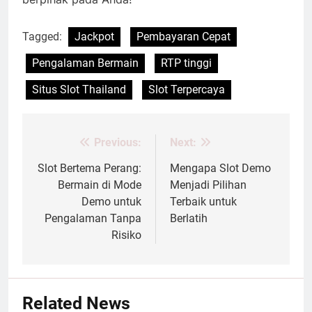
Tagged:
Jackpot
Pembayaran Cepat
Pengalaman Bermain
RTP tinggi
Situs Slot Thailand
Slot Terpercaya
Previous:
Next:
Post
navigation
Slot Bertema Perang:
Mengapa Slot Demo
Bermain di Mode
Menjadi Pilihan
Demo untuk
Terbaik untuk
Pengalaman Tanpa
Berlatih
Risiko
Related News