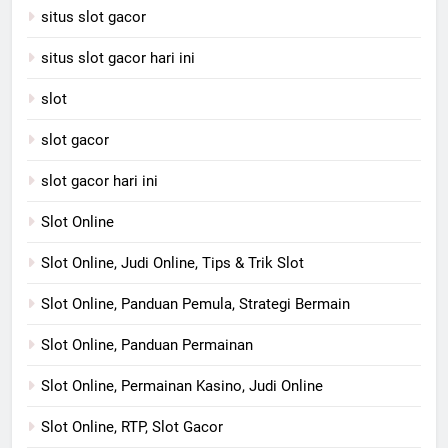
situs slot gacor
situs slot gacor hari ini
slot
slot gacor
slot gacor hari ini
Slot Online
Slot Online, Judi Online, Tips & Trik Slot
Slot Online, Panduan Pemula, Strategi Bermain
Slot Online, Panduan Permainan
Slot Online, Permainan Kasino, Judi Online
Slot Online, RTP, Slot Gacor