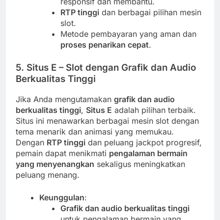
responsif dan membantu.
RTP tinggi
dan berbagai pilihan mesin
slot.
Metode pembayaran yang aman dan
proses penarikan cepat
.
5.
Situs E – Slot dengan Grafik dan Audio
Berkualitas Tinggi
Jika Anda mengutamakan
grafik dan audio
berkualitas tinggi
,
Situs E
adalah pilihan terbaik.
Situs ini menawarkan berbagai mesin slot dengan
tema menarik dan animasi yang memukau.
Dengan
RTP tinggi
dan peluang jackpot progresif,
pemain dapat menikmati
pengalaman bermain
yang menyenangkan
sekaligus meningkatkan
peluang menang.
Keunggulan
:
Grafik dan audio berkualitas tinggi
untuk pengalaman bermain yang