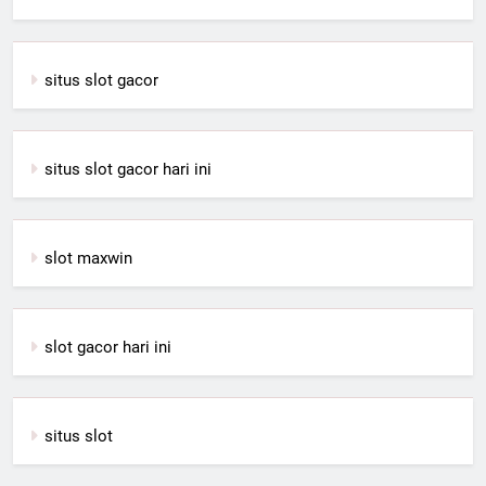
situs slot gacor
situs slot gacor hari ini
slot maxwin
slot gacor hari ini
situs slot