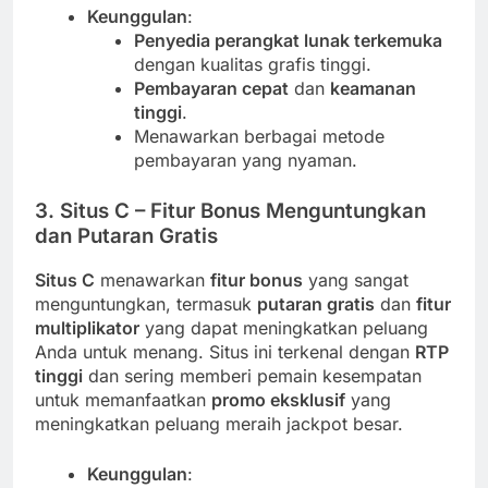
Keunggulan
:
Penyedia perangkat lunak terkemuka
dengan kualitas grafis tinggi.
Pembayaran cepat
dan
keamanan
tinggi
.
Menawarkan berbagai metode
pembayaran yang nyaman.
3.
Situs C – Fitur Bonus Menguntungkan
dan Putaran Gratis
Situs C
menawarkan
fitur bonus
yang sangat
menguntungkan, termasuk
putaran gratis
dan
fitur
multiplikator
yang dapat meningkatkan peluang
Anda untuk menang. Situs ini terkenal dengan
RTP
tinggi
dan sering memberi pemain kesempatan
untuk memanfaatkan
promo eksklusif
yang
meningkatkan peluang meraih jackpot besar.
Keunggulan
: