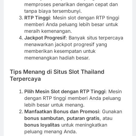
memproses penarikan dengan cepat dan
tanpa biaya tersembunyi.
RTP Tinggi
: Mesin slot dengan RTP tinggi
memberi Anda peluang lebih besar untuk
meraih kemenangan.
Jackpot Progresif
: Banyak situs terpercaya
menawarkan jackpot progresif yang
memberikan kesempatan untuk
memenangkan hadiah besar.
Tips Menang di Situs Slot Thailand
Terpercaya
Pilih Mesin Slot dengan RTP Tinggi
: Mesin
dengan RTP tinggi memberi Anda peluang
lebih besar untuk menang.
Manfaatkan Bonus dan Promosi
: Gunakan
bonus sambutan
,
putaran gratis
, atau
bonus loyalitas
untuk meningkatkan
peluang menang Anda.