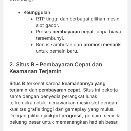
Keunggulan
:
RTP tinggi dan berbagai pilihan mesin
slot gacor.
Proses
pembayaran cepat
tanpa biaya
tersembunyi.
Bonus sambutan dan
promosi menarik
untuk pemain baru.
2.
Situs B – Pembayaran Cepat dan
Keamanan Terjamin
Situs B
terkenal karena
keamanannya yang
terjamin
dan
pembayaran cepat
. Situs ini bekerja
sama dengan penyedia perangkat lunak
terkemuka untuk menawarkan mesin slot dengan
kualitas grafis tinggi dan gameplay yang mulus.
Dengan pilihan
jackpot progresif
, pemain memiliki
peluang besar untuk memenangkan hadiah besar.