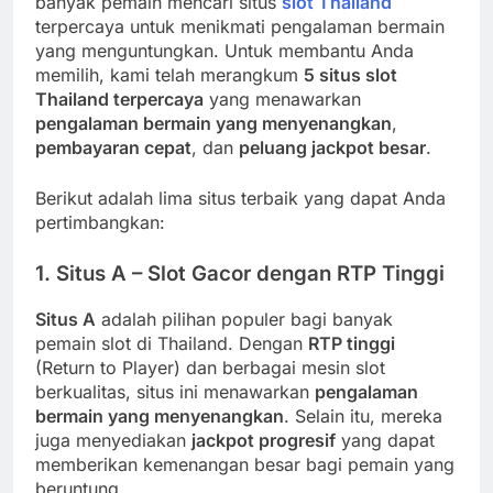
banyak pemain mencari situs
slot Thailand
terpercaya untuk menikmati pengalaman bermain
yang menguntungkan. Untuk membantu Anda
memilih, kami telah merangkum
5 situs slot
Thailand terpercaya
yang menawarkan
pengalaman bermain yang menyenangkan
,
pembayaran cepat
, dan
peluang jackpot besar
.
Berikut adalah lima situs terbaik yang dapat Anda
pertimbangkan:
1.
Situs A – Slot Gacor dengan RTP Tinggi
Situs A
adalah pilihan populer bagi banyak
pemain slot di Thailand. Dengan
RTP tinggi
(Return to Player) dan berbagai mesin slot
berkualitas, situs ini menawarkan
pengalaman
bermain yang menyenangkan
. Selain itu, mereka
juga menyediakan
jackpot progresif
yang dapat
memberikan kemenangan besar bagi pemain yang
beruntung.