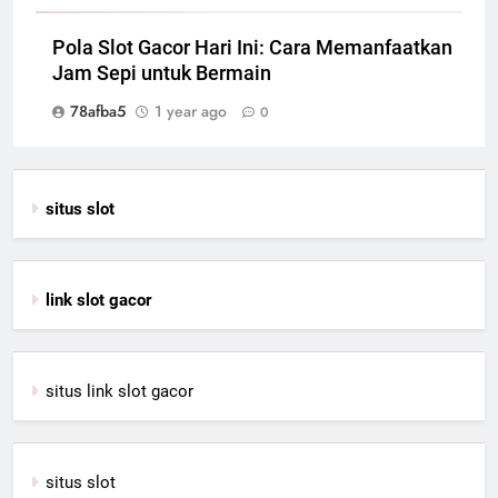
Pola Slot Gacor Hari Ini: Cara Memanfaatkan
Jam Sepi untuk Bermain
78afba5
1 year ago
0
situs slot
link slot gacor
situs link slot gacor
situs slot