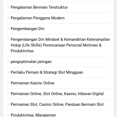
Pengalaman Bermain Terstruktur
Pengalaman Pengguna Modern
Pengembangan Diri
Pengembangan Diri Mindset & Kemandirian Keterampilan
Hidup (Life Skills) Perencanaan Personal Motivasi &
Produktivitas
pengoptimalan jaringan
Perilaku Pemain & Strategi Slot Mingguan
Permainan Kasino Online
Permainan Online, Slot Online, Kasino, Hiburan Digital
Permainan Slot, Casino Online, Panduan Bermain Slot
Produktivitas, Manajemen