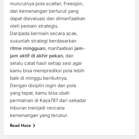
munculnya pola scatter, freespin,
dan kemenangan berturut yang
dapat dievaluasi dan dimanfaatkan
oleh pemain strategis.
Daripada bermain secara acak,
susunlah strategi berdasarkan
ritme mingguan
, manfaatkan
jam-
jam aktif di akhir pekan
, dan
selalu catat hasil setiap sesi agar
kamu bisa memprediksi pola lebih
baik di minggu berikutnya.
Dengan disiplin login dan pola
yang tepat, kamu bisa ubah
permainan di Kaya787 dari sekadar
hiburan menjadi rencana
kemenangan yang terukur.
Read More