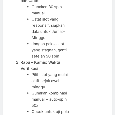
dan Catat
Gunakan 30 spin
manual
Catat slot yang
responsif, siapkan
data untuk Jumat–
Minggu
Jangan paksa slot
yang stagnan, ganti
setelah 50 spin
Rabu – Kamis: Waktu
Verifikasi
Pilih slot yang mulai
aktif sejak awal
minggu
Gunakan kombinasi
manual + auto-spin
50x
Cocok untuk uji pola