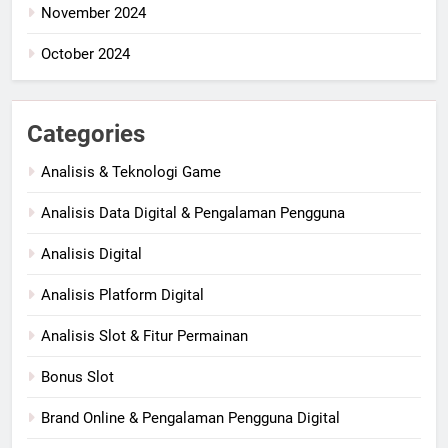
November 2024
October 2024
Categories
Analisis & Teknologi Game
Analisis Data Digital & Pengalaman Pengguna
Analisis Digital
Analisis Platform Digital
Analisis Slot & Fitur Permainan
Bonus Slot
Brand Online & Pengalaman Pengguna Digital