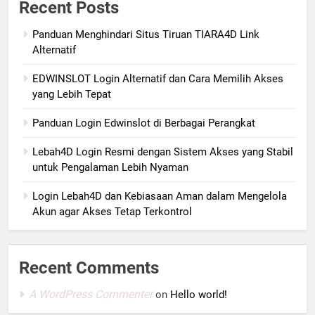
Recent Posts
Panduan Menghindari Situs Tiruan TIARA4D Link
Alternatif
EDWINSLOT Login Alternatif dan Cara Memilih Akses
yang Lebih Tepat
Panduan Login Edwinslot di Berbagai Perangkat
Lebah4D Login Resmi dengan Sistem Akses yang Stabil
untuk Pengalaman Lebih Nyaman
Login Lebah4D dan Kebiasaan Aman dalam Mengelola
Akun agar Akses Tetap Terkontrol
Recent Comments
A WordPress Commenter
on
Hello world!