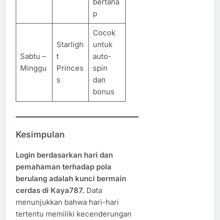
bertaha
p
Cocok
Starligh
untuk
Sabtu –
t
auto-
Minggu
Princes
spin
s
dan
bonus
Kesimpulan
Login berdasarkan hari dan
pemahaman terhadap pola
berulang adalah kunci bermain
cerdas di Kaya787.
Data
menunjukkan bahwa hari-hari
tertentu memiliki kecenderungan