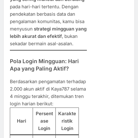
pada hari-hari tertentu. Dengan
pendekatan berbasis data dan
pengalaman komunitas, kamu bisa
menyusun
strategi mingguan yang
lebih akurat dan efektif
, bukan
sekadar bermain asal-asalan.
Pola Login Mingguan: Hari
Apa yang Paling Aktif?
Berdasarkan pengamatan terhadap
2.000 akun aktif di Kaya787 selama
4 minggu terakhir, ditemukan tren
login harian berikut:
Persent
Karakte
Hari
ase
ristik
Login
Login