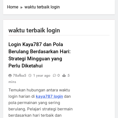
Home
waktu terbaik login
waktu terbaik login
Login Kaya787 dan Pola
Berulang Berdasarkan Hari:
Strategi Mingguan yang
Perlu Diketahui
78afba5
1 year ago
0
5
mins
Temukan hubungan antara waktu
login harian di
kaya787 login
dan
pola permainan yang sering
berulang. Pelajari strategi bermain
berdasarkan hari terbaik dan