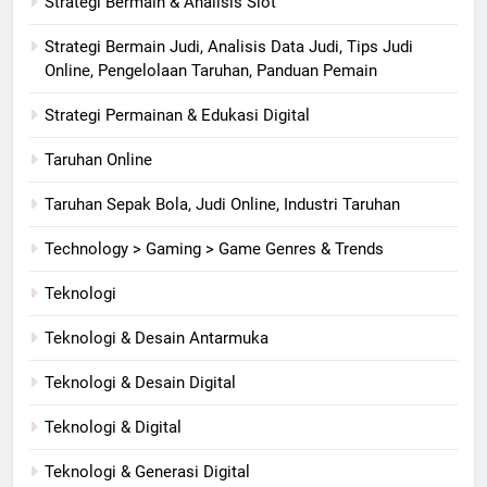
Strategi Bermain & Analisis Slot
Strategi Bermain Judi, Analisis Data Judi, Tips Judi
Online, Pengelolaan Taruhan, Panduan Pemain
Strategi Permainan & Edukasi Digital
Taruhan Online
Taruhan Sepak Bola, Judi Online, Industri Taruhan
Technology > Gaming > Game Genres & Trends
Teknologi
Teknologi & Desain Antarmuka
Teknologi & Desain Digital
Teknologi & Digital
Teknologi & Generasi Digital