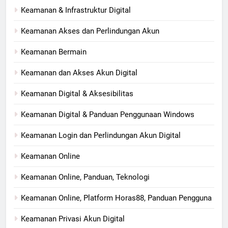
Keamanan & Infrastruktur Digital
Keamanan Akses dan Perlindungan Akun
Keamanan Bermain
Keamanan dan Akses Akun Digital
Keamanan Digital & Aksesibilitas
Keamanan Digital & Panduan Penggunaan Windows
Keamanan Login dan Perlindungan Akun Digital
Keamanan Online
Keamanan Online, Panduan, Teknologi
Keamanan Online, Platform Horas88, Panduan Pengguna
Keamanan Privasi Akun Digital