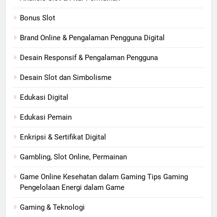
Bonus Slot
Brand Online & Pengalaman Pengguna Digital
Desain Responsif & Pengalaman Pengguna
Desain Slot dan Simbolisme
Edukasi Digital
Edukasi Pemain
Enkripsi & Sertifikat Digital
Gambling, Slot Online, Permainan
Game Online Kesehatan dalam Gaming Tips Gaming
Pengelolaan Energi dalam Game
Gaming & Teknologi