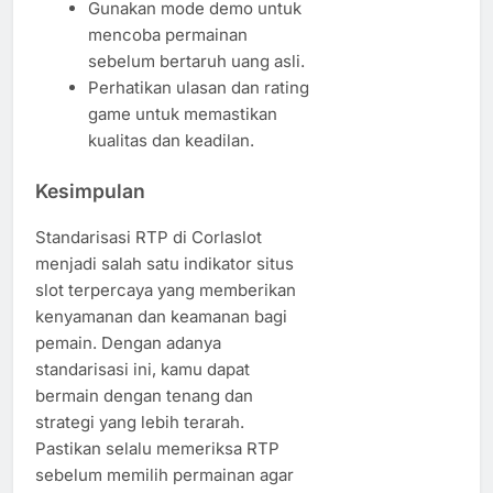
Gunakan mode demo untuk
mencoba permainan
sebelum bertaruh uang asli.
Perhatikan ulasan dan rating
game untuk memastikan
kualitas dan keadilan.
Kesimpulan
Standarisasi RTP di Corlaslot
menjadi salah satu indikator situs
slot terpercaya yang memberikan
kenyamanan dan keamanan bagi
pemain. Dengan adanya
standarisasi ini, kamu dapat
bermain dengan tenang dan
strategi yang lebih terarah.
Pastikan selalu memeriksa RTP
sebelum memilih permainan agar