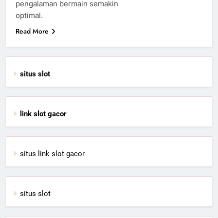
pengalaman bermain semakin
optimal.
Read More
situs slot
link slot gacor
situs link slot gacor
situs slot