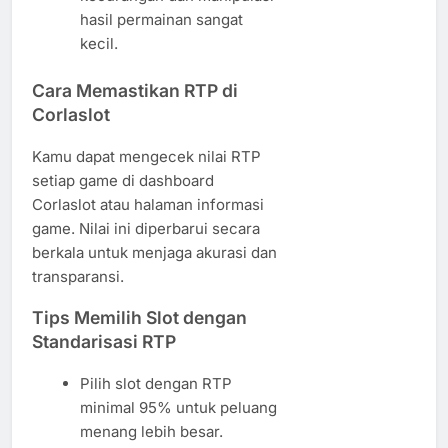
hasil permainan sangat
kecil.
Cara Memastikan RTP di
Corlaslot
Kamu dapat mengecek nilai RTP
setiap game di dashboard
Corlaslot atau halaman informasi
game. Nilai ini diperbarui secara
berkala untuk menjaga akurasi dan
transparansi.
Tips Memilih Slot dengan
Standarisasi RTP
Pilih slot dengan RTP
minimal 95% untuk peluang
menang lebih besar.