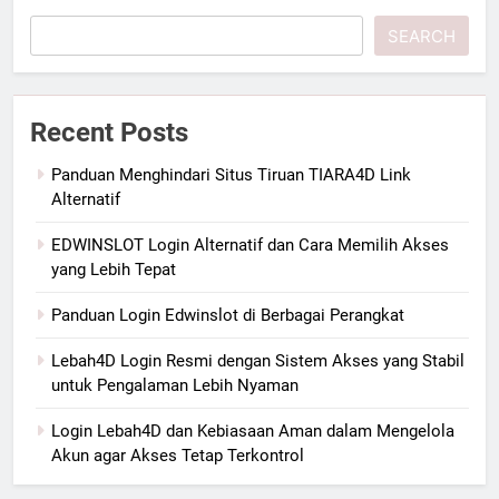
SEARCH
Recent Posts
Panduan Menghindari Situs Tiruan TIARA4D Link
Alternatif
EDWINSLOT Login Alternatif dan Cara Memilih Akses
yang Lebih Tepat
Panduan Login Edwinslot di Berbagai Perangkat
Lebah4D Login Resmi dengan Sistem Akses yang Stabil
untuk Pengalaman Lebih Nyaman
Login Lebah4D dan Kebiasaan Aman dalam Mengelola
Akun agar Akses Tetap Terkontrol