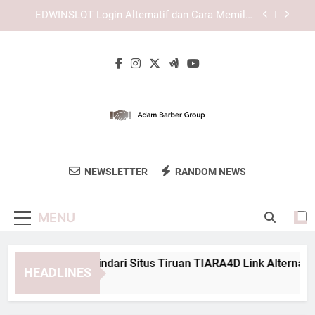
Akses yang Lebih Tepat
Skip
Panduan Login Edwinslot di Berbagai Perangkat
to
content
Lebah4D Login Resmi dengan Sistem Akses yang
Stabil untuk Pengalaman Lebih Nyaman
Panduan Menghindari Situs Tiruan TIARA4D Link
Alternatif
EDWINSLOT Login Alternatif dan Cara Memilih
Akses yang Lebih Tepat
Panduan Login Edwinslot di Berbagai Perangkat
Adam Barber
Dapatkan Solusi Manajemen Bisnis Dari
NEWSLETTER
RANDOM NEWS
Lebah4D Login Resmi dengan Sistem Akses yang
Group
Adam Barber Group.
Stabil untuk Pengalaman Lebih Nyaman
MENU
Panduan Menghindari Situs Tiruan TIARA4D Link Alternatif
HEADLINES
4 Weeks Ago