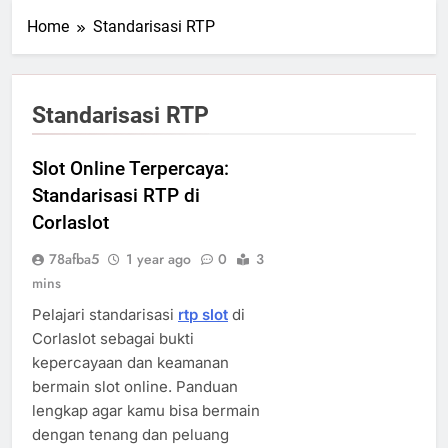
Home
Standarisasi RTP
Standarisasi RTP
Slot Online Terpercaya:
Standarisasi RTP di
Corlaslot
78afba5
1 year ago
0
3
mins
Pelajari standarisasi
rtp slot
di
Corlaslot sebagai bukti
kepercayaan dan keamanan
bermain slot online. Panduan
lengkap agar kamu bisa bermain
dengan tenang dan peluang