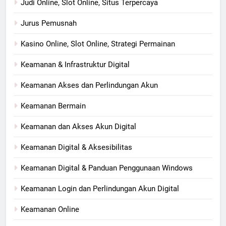
Judi Online, Slot Online, Situs Terpercaya
Jurus Pemusnah
Kasino Online, Slot Online, Strategi Permainan
Keamanan & Infrastruktur Digital
Keamanan Akses dan Perlindungan Akun
Keamanan Bermain
Keamanan dan Akses Akun Digital
Keamanan Digital & Aksesibilitas
Keamanan Digital & Panduan Penggunaan Windows
Keamanan Login dan Perlindungan Akun Digital
Keamanan Online