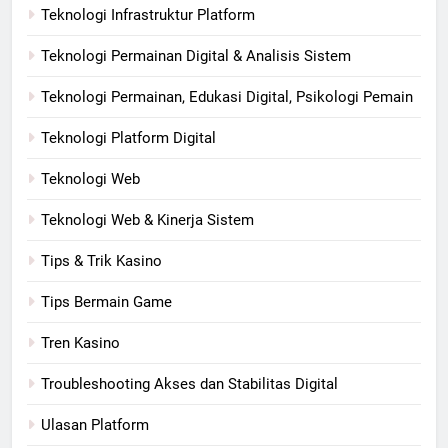
Teknologi Infrastruktur Platform
Teknologi Permainan Digital & Analisis Sistem
Teknologi Permainan, Edukasi Digital, Psikologi Pemain
Teknologi Platform Digital
Teknologi Web
Teknologi Web & Kinerja Sistem
Tips & Trik Kasino
Tips Bermain Game
Tren Kasino
Troubleshooting Akses dan Stabilitas Digital
Ulasan Platform