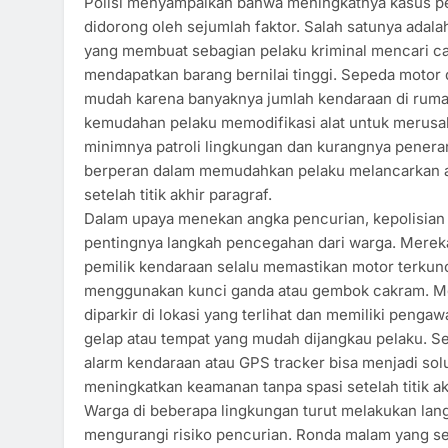
Polisi menyampaikan bahwa meningkatnya kasus p
didorong oleh sejumlah faktor. Salah satunya adala
yang membuat sebagian pelaku kriminal mencari ca
mendapatkan barang bernilai tinggi. Sepeda motor 
mudah karena banyaknya jumlah kendaraan di rum
kemudahan pelaku memodifikasi alat untuk merusak 
minimnya patroli lingkungan dan kurangnya peneran
berperan dalam memudahkan pelaku melancarkan a
setelah titik akhir paragraf.
Dalam upaya menekan angka pencurian, kepolisia
pentingnya langkah pencegahan dari warga. Mere
pemilik kendaraan selalu memastikan motor terkun
menggunakan kunci ganda atau gembok cakram. Mo
diparkir di lokasi yang terlihat dan memiliki pengaw
gelap atau tempat yang mudah dijangkau pelaku. Se
alarm kendaraan atau GPS tracker bisa menjadi sol
meningkatkan keamanan tanpa spasi setelah titik ak
Warga di beberapa lingkungan turut melakukan lang
mengurangi risiko pencurian. Ronda malam yang s