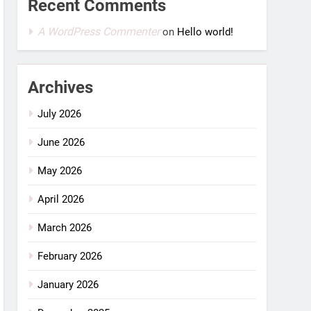
Recent Comments
A WordPress Commenter
on
Hello world!
Archives
July 2026
June 2026
May 2026
April 2026
March 2026
February 2026
January 2026