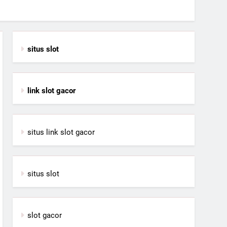
situs slot
link slot gacor
situs link slot gacor
situs slot
slot gacor