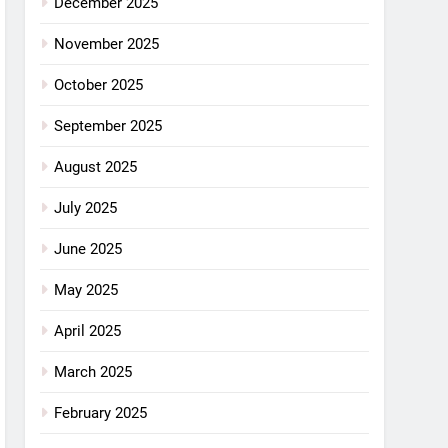
December 2025
November 2025
October 2025
September 2025
August 2025
July 2025
June 2025
May 2025
April 2025
March 2025
February 2025