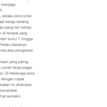
m menjaga
f.
, pelaku pencurian
saat warga sedang
a siang hari ketika
r di tempat yang
dari kunci T hingga
Pelaku biasanya
ganda atau pengaman
kasi yang paling
n rumah tanpa pagar
i. Di beberapa area,
 dengan cepat
atan ini dilakukan
i menambah
ihat semakin