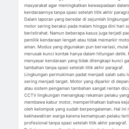
masyarakat agar meningkatkan kewaspadaan dala
kendaraannya tanpa spasi setelah titik akhir paragra
Dalam laporan yang beredar di sejumlah lingkungan
motor sering beraksi pada malam hingga dini hari 
beristirahat. Namun beberapa kasus juga terjadi pad
pemilik kendaraan lengah atau tidak memarkir moto
aman. Modus yang digunakan pun bervariasi, mulai 
merusak kunci kontak hanya dalam hitungan detik. 
menyasar kendaraan yang tidak dilengkapi kunci 
tambahan tanpa spasi setelah titik akhir paragraf.
Lingkungan permukiman padat menjadi salah satu lo
sering menjadi target. Motor yang diparkir di depa
atau sistem pengaman tambahan sangat rentan dicur
CCTV lingkungan menangkap rekaman pelaku yang
membawa kabur motor, memperlihatkan bahwa kejah
oleh kelompok yang sudah berpengalaman. Hal in
kekhawatiran warga karena kemampuan pelaku terl
profesional tanpa spasi setelah titik akhir paragraf.