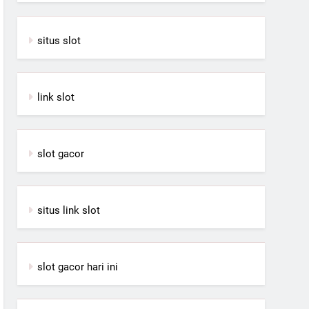
situs slot
link slot
slot gacor
situs link slot
slot gacor hari ini