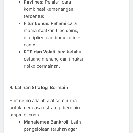
Paylines:
Pelajari cara
kombinasi kemenangan
terbentuk.
Fitur Bonus:
Pahami cara
memanfaatkan free spins,
multiplier, dan bonus mini-
game.
RTP dan Volatilitas:
Ketahui
peluang menang dan tingkat
risiko permainan.
4. Latihan Strategi Bermain
Slot demo adalah alat sempurna
untuk mengasah strategi bermain
tanpa tekanan.
Manajemen Bankroll:
Latih
pengelolaan taruhan agar