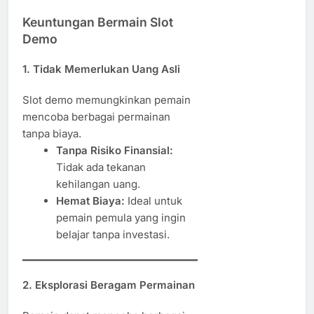
Keuntungan Bermain Slot
Demo
1. Tidak Memerlukan Uang Asli
Slot demo memungkinkan pemain
mencoba berbagai permainan
tanpa biaya.
Tanpa Risiko Finansial:
Tidak ada tekanan
kehilangan uang.
Hemat Biaya:
Ideal untuk
pemain pemula yang ingin
belajar tanpa investasi.
2. Eksplorasi Beragam Permainan