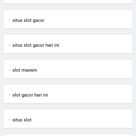
situs slot gacor
situs slot gacor hari ini
slot maxwin
slot gacor hari ini
situs slot