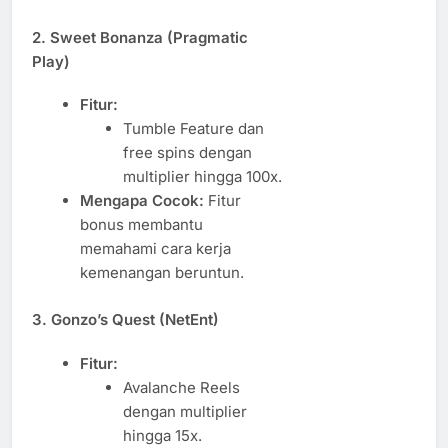
2. Sweet Bonanza (Pragmatic
Play)
Fitur:
Tumble Feature dan
free spins dengan
multiplier hingga 100x.
Mengapa Cocok:
Fitur
bonus membantu
memahami cara kerja
kemenangan beruntun.
3. Gonzo’s Quest (NetEnt)
Fitur:
Avalanche Reels
dengan multiplier
hingga 15x.