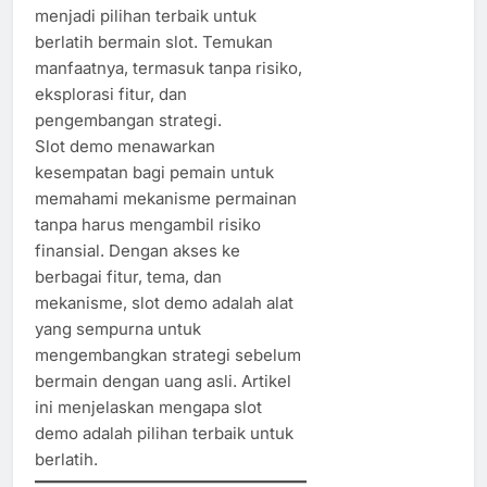
menjadi pilihan terbaik untuk
berlatih bermain slot. Temukan
manfaatnya, termasuk tanpa risiko,
eksplorasi fitur, dan
pengembangan strategi.
Slot demo menawarkan
kesempatan bagi pemain untuk
memahami mekanisme permainan
tanpa harus mengambil risiko
finansial. Dengan akses ke
berbagai fitur, tema, dan
mekanisme, slot demo adalah alat
yang sempurna untuk
mengembangkan strategi sebelum
bermain dengan uang asli. Artikel
ini menjelaskan mengapa slot
demo adalah pilihan terbaik untuk
berlatih.