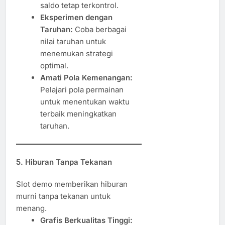
saldo tetap terkontrol.
Eksperimen dengan
Taruhan:
Coba berbagai
nilai taruhan untuk
menemukan strategi
optimal.
Amati Pola Kemenangan:
Pelajari pola permainan
untuk menentukan waktu
terbaik meningkatkan
taruhan.
5. Hiburan Tanpa Tekanan
Slot demo memberikan hiburan
murni tanpa tekanan untuk
menang.
Grafis Berkualitas Tinggi: