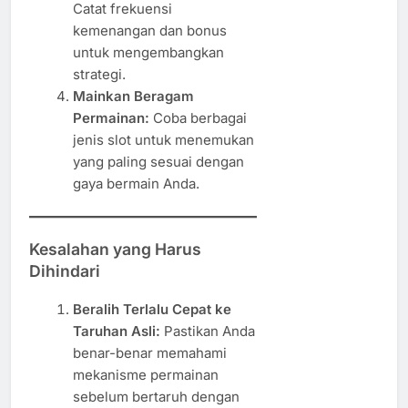
Catat frekuensi
kemenangan dan bonus
untuk mengembangkan
strategi.
Mainkan Beragam
Permainan:
Coba berbagai
jenis slot untuk menemukan
yang paling sesuai dengan
gaya bermain Anda.
Kesalahan yang Harus
Dihindari
Beralih Terlalu Cepat ke
Taruhan Asli:
Pastikan Anda
benar-benar memahami
mekanisme permainan
sebelum bertaruh dengan