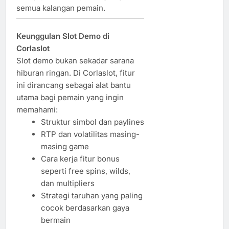
semua kalangan pemain.
Keunggulan Slot Demo di
Corlaslot
Slot demo bukan sekadar sarana
hiburan ringan. Di Corlaslot, fitur
ini dirancang sebagai alat bantu
utama bagi pemain yang ingin
memahami:
Struktur simbol dan paylines
RTP dan volatilitas masing-
masing game
Cara kerja fitur bonus
seperti free spins, wilds,
dan multipliers
Strategi taruhan yang paling
cocok berdasarkan gaya
bermain