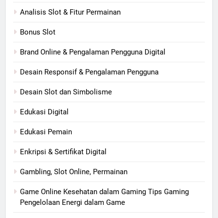
Analisis Slot & Fitur Permainan
Bonus Slot
Brand Online & Pengalaman Pengguna Digital
Desain Responsif & Pengalaman Pengguna
Desain Slot dan Simbolisme
Edukasi Digital
Edukasi Pemain
Enkripsi & Sertifikat Digital
Gambling, Slot Online, Permainan
Game Online Kesehatan dalam Gaming Tips Gaming
Pengelolaan Energi dalam Game