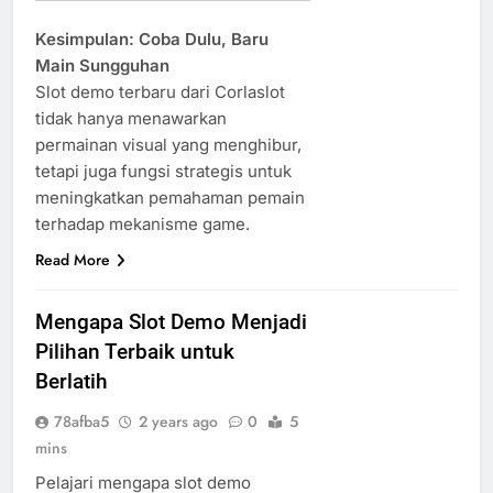
Kesimpulan: Coba Dulu, Baru
Main Sungguhan
Slot demo terbaru dari Corlaslot
tidak hanya menawarkan
permainan visual yang menghibur,
tetapi juga fungsi strategis untuk
meningkatkan pemahaman pemain
terhadap mekanisme game.
Read More
Mengapa Slot Demo Menjadi
Pilihan Terbaik untuk
Berlatih
78afba5
2 years ago
0
5
mins
Pelajari mengapa slot demo