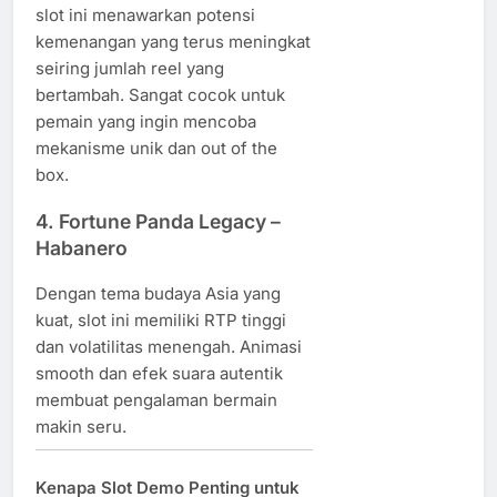
slot ini menawarkan potensi
kemenangan yang terus meningkat
seiring jumlah reel yang
bertambah. Sangat cocok untuk
pemain yang ingin mencoba
mekanisme unik dan out of the
box.
4.
Fortune Panda Legacy –
Habanero
Dengan tema budaya Asia yang
kuat, slot ini memiliki RTP tinggi
dan volatilitas menengah. Animasi
smooth dan efek suara autentik
membuat pengalaman bermain
makin seru.
Kenapa Slot Demo Penting untuk