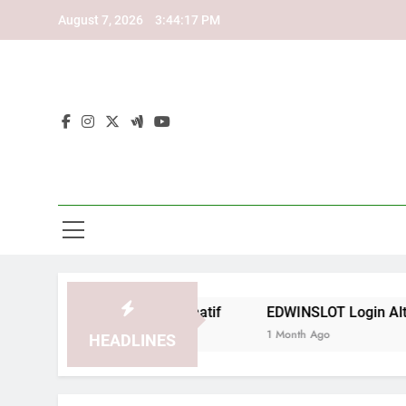
Skip
August 7, 2026
3:44:18 PM
to
content
Ada
Dapatkan 
ARA4D Link Alternatif
EDWINSLOT Login Alternatif dan 
1 Month Ago
HEADLINES