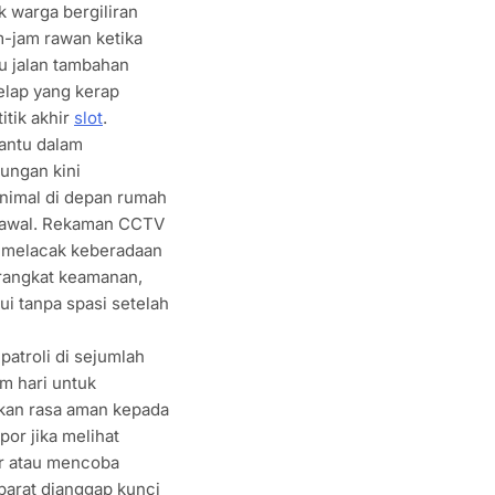
 warga bergiliran
m-jam rawan ketika
pu jalan tambahan
elap yang kerap
itik akhir
slot
.
antu dalam
kungan kini
imal di depan rumah
ak awal. Rekaman CCTV
i melacak keberadaan
rangkat keamanan,
ui tanpa spasi setelah
atroli di sejumlah
am hari untuk
an rasa aman kepada
or jika melihat
ar atau mencoba
parat dianggap kunci