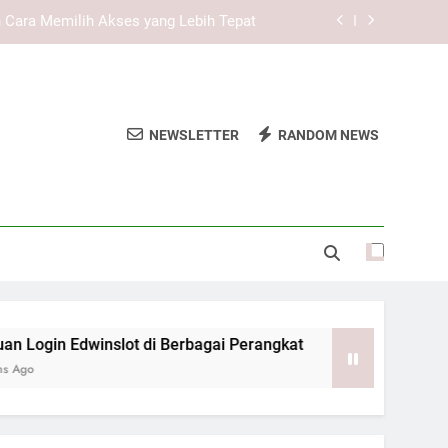
 Cara Memilih Akses yang Lebih Tepat
Login Edwinslot di Berbagai Perangkat
tabil untuk Pengalaman Lebih Nyaman
NEWSLETTER
RANDOM NEWS
 Situs Tiruan TIARA4D Link Alternatif
 Cara Memilih Akses yang Lebih Tepat
Login Edwinslot di Berbagai Perangkat
tabil untuk Pengalaman Lebih Nyaman
inslot di Berbagai Perangkat
Lebah4D Login Resmi den
2 Months Ago