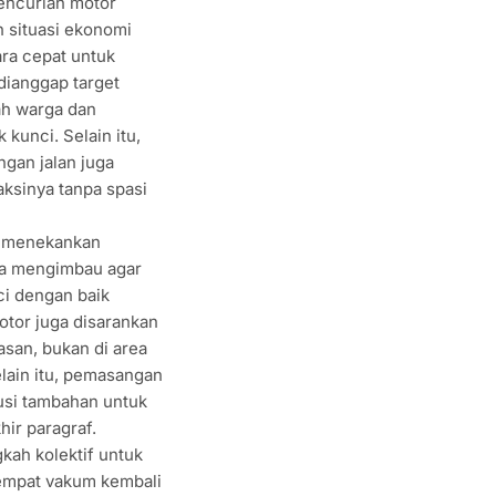
encurian motor
h situasi ekonomi
ra cepat untuk
dianggap target
ah warga dan
kunci. Selain itu,
gan jalan juga
ksinya tanpa spasi
n menekankan
ka mengimbau agar
ci dengan baik
tor juga disarankan
asan, bukan di area
lain itu, pemasangan
usi tambahan untuk
hir paragraf.
kah kolektif untuk
empat vakum kembali