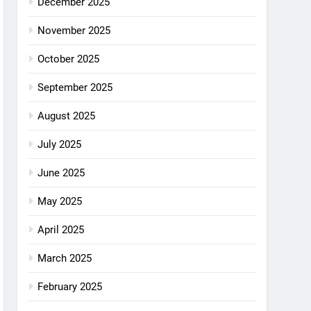
December 2025
November 2025
October 2025
September 2025
August 2025
July 2025
June 2025
May 2025
April 2025
March 2025
February 2025