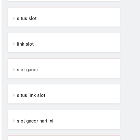
situs slot
link slot
slot gacor
situs link slot
slot gacor hari ini