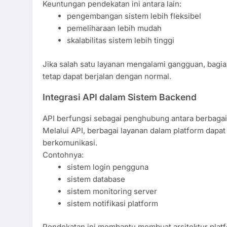
Keuntungan pendekatan ini antara lain:
pengembangan sistem lebih fleksibel
pemeliharaan lebih mudah
skalabilitas sistem lebih tinggi
Jika salah satu layanan mengalami gangguan, bagian
tetap dapat berjalan dengan normal.
Integrasi API dalam Sistem Backend
API berfungsi sebagai penghubung antara berbaga
Melalui API, berbagai layanan dalam platform dapat
berkomunikasi.
Contohnya:
sistem login pengguna
sistem database
sistem monitoring server
sistem notifikasi platform
Pendekatan ini membantu membuat arsitektur platf