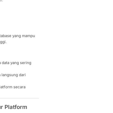
atabase yang mampu
ggi.
 data yang sering
 langsung dari
latform secara
r Platform