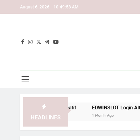
Skip
August 6, 2026
10:49:59 AM
to
content
Ada
Dapatkan 
ARA4D Link Alternatif
EDWINSLOT Login Alternatif dan 
1 Month Ago
HEADLINES