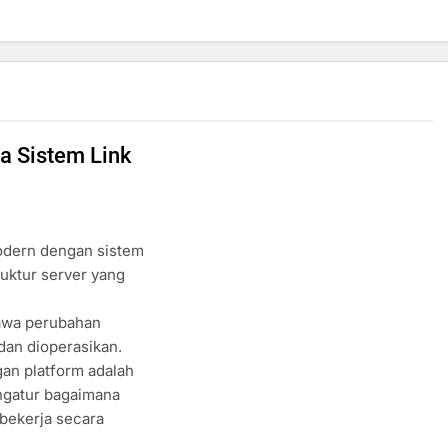
da Sistem Link
modern dengan sistem
ruktur server yang
awa perubahan
 dan dioperasikan.
an platform adalah
engatur bagaimana
bekerja secara