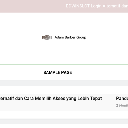
EDWINSLOT Login Alternatif dan
Panduan 
Lebah4D Login Resmi dengan Sistem Akses yang S
Panduan Menghindari
m Barber Group
EDWINSLOT Login Alternatif dan
Solusi Manajemen Bisnis Dari Adam Barber Group.
Panduan 
SAMPLE PAGE
Lebah4D Login Resmi dengan Sistem Akses yang S
Cara Memilih Akses yang Lebih Tepat
Panduan Login Ed
2 Months Ago