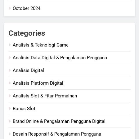
October 2024
Categories
Analisis & Teknologi Game
Analisis Data Digital & Pengalaman Pengguna
Analisis Digital
Analisis Platform Digital
Analisis Slot & Fitur Permainan
Bonus Slot
Brand Online & Pengalaman Pengguna Digital
Desain Responsif & Pengalaman Pengguna