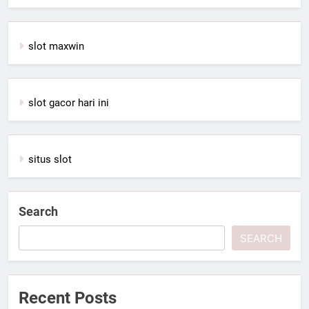
slot maxwin
slot gacor hari ini
situs slot
Search
SEARCH
Recent Posts