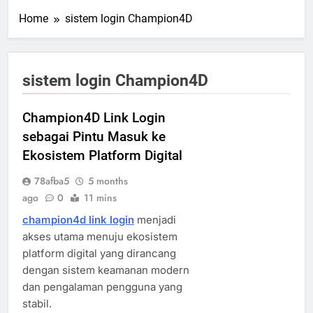
Home
sistem login Champion4D
sistem login Champion4D
Champion4D Link Login
sebagai Pintu Masuk ke
Ekosistem Platform Digital
78afba5
5 months
ago
0
11 mins
champion4d link login
menjadi
akses utama menuju ekosistem
platform digital yang dirancang
dengan sistem keamanan modern
dan pengalaman pengguna yang
stabil.