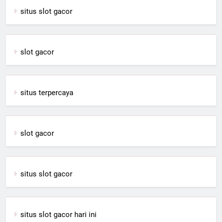
situs slot gacor
slot gacor
situs terpercaya
slot gacor
situs slot gacor
situs slot gacor hari ini