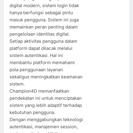
digital modern, sistem login tidak
hanya berfungsi sebagai pintu
masuk pengguna. Sistem ini juga
memainkan peran penting dalam
pengelolaan identitas digital.
Setiap aktivitas pengguna dalam
platform dapat dilacak melalui
sistem autentikasi. Hal ini
membantu platform memahami
pola penggunaan layanan
sekaligus meningkatkan keamanan
sistem.
Champion4D memanfaatkan
pendekatan ini untuk menciptakan
sistem yang lebih adaptif terhadap
kebutuhan pengguna.
Dengan menggabungkan teknologi
autentikasi, manajemen session,