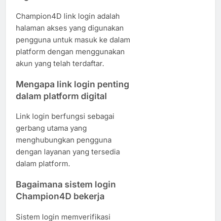
Champion4D link login adalah
halaman akses yang digunakan
pengguna untuk masuk ke dalam
platform dengan menggunakan
akun yang telah terdaftar.
Mengapa link login penting
dalam platform digital
Link login berfungsi sebagai
gerbang utama yang
menghubungkan pengguna
dengan layanan yang tersedia
dalam platform.
Bagaimana sistem login
Champion4D bekerja
Sistem login memverifikasi