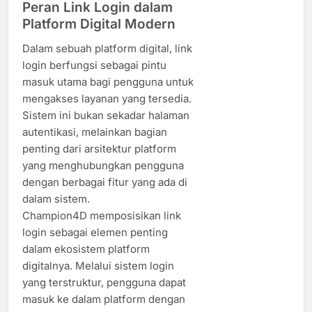
Peran Link Login dalam
Platform Digital Modern
Dalam sebuah platform digital, link
login berfungsi sebagai pintu
masuk utama bagi pengguna untuk
mengakses layanan yang tersedia.
Sistem ini bukan sekadar halaman
autentikasi, melainkan bagian
penting dari arsitektur platform
yang menghubungkan pengguna
dengan berbagai fitur yang ada di
dalam sistem.
Champion4D memposisikan link
login sebagai elemen penting
dalam ekosistem platform
digitalnya. Melalui sistem login
yang terstruktur, pengguna dapat
masuk ke dalam platform dengan