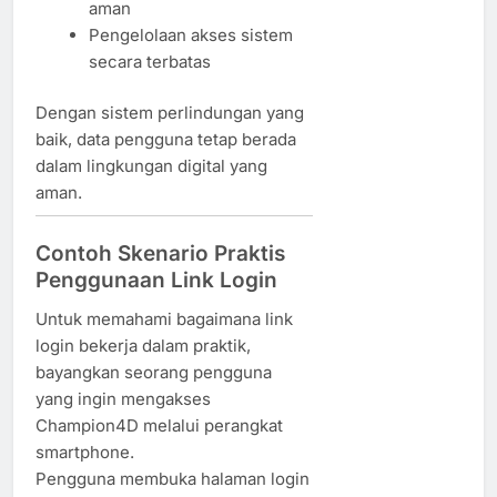
aman
Pengelolaan akses sistem
secara terbatas
Dengan sistem perlindungan yang
baik, data pengguna tetap berada
dalam lingkungan digital yang
aman.
Contoh Skenario Praktis
Penggunaan Link Login
Untuk memahami bagaimana link
login bekerja dalam praktik,
bayangkan seorang pengguna
yang ingin mengakses
Champion4D melalui perangkat
smartphone.
Pengguna membuka halaman login