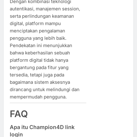
Dengan kombinasi teknologi
autentikasi, manajemen session,
serta perlindungan keamanan
digital, platform mampu
menciptakan pengalaman
pengguna yang lebih baik.
Pendekatan ini menunjukkan
bahwa keberhasilan sebuah
platform digital tidak hanya
bergantung pada fitur yang
tersedia, tetapi juga pada
bagaimana sistem aksesnya
dirancang untuk melindungi dan
mempermudah pengguna.
FAQ
Apa itu Champion4D link
login