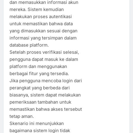
dan memasukkan informasi akun
mereka. Sistem kemudian
melakukan proses autentikasi
untuk memastikan bahwa data
yang dimasukkan sesuai dengan
informasi yang tersimpan dalam
database platform.
Setelah proses verifikasi selesai,
pengguna dapat masuk ke dalam
platform dan menggunakan
berbagai fitur yang tersedia.
Jika pengguna mencoba login dari
perangkat yang berbeda dari
biasanya, sistem dapat melakukan
pemeriksaan tambahan untuk
memastikan bahwa akses tersebut
tetap aman.
Skenario ini menunjukkan
bagaimana sistem login tidak