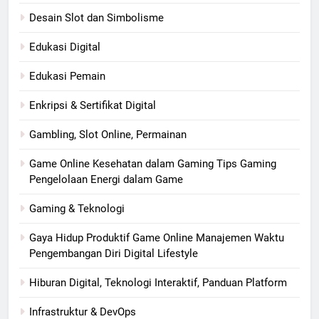
Desain Slot dan Simbolisme
Edukasi Digital
Edukasi Pemain
Enkripsi & Sertifikat Digital
Gambling, Slot Online, Permainan
Game Online Kesehatan dalam Gaming Tips Gaming
Pengelolaan Energi dalam Game
Gaming & Teknologi
Gaya Hidup Produktif Game Online Manajemen Waktu
Pengembangan Diri Digital Lifestyle
Hiburan Digital, Teknologi Interaktif, Panduan Platform
Infrastruktur & DevOps