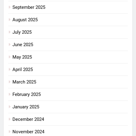
September 2025
August 2025
July 2025
June 2025
May 2025
April 2025
March 2025
February 2025
January 2025
December 2024
November 2024