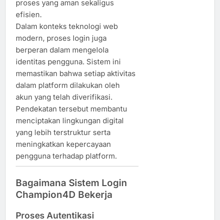
proses yang aman sekaligus
efisien.
Dalam konteks teknologi web
modern, proses login juga
berperan dalam mengelola
identitas pengguna. Sistem ini
memastikan bahwa setiap aktivitas
dalam platform dilakukan oleh
akun yang telah diverifikasi.
Pendekatan tersebut membantu
menciptakan lingkungan digital
yang lebih terstruktur serta
meningkatkan kepercayaan
pengguna terhadap platform.
Bagaimana Sistem Login
Champion4D Bekerja
Proses Autentikasi