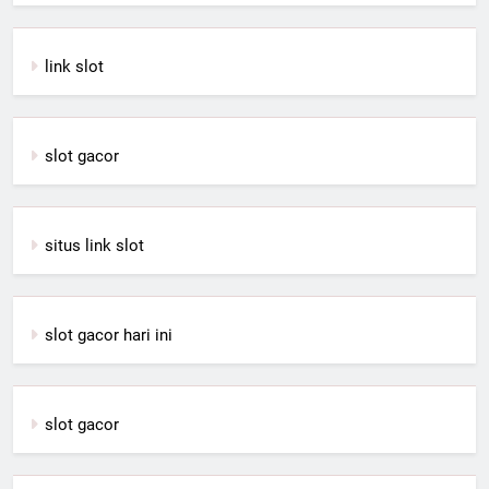
link slot
slot gacor
situs link slot
slot gacor hari ini
slot gacor