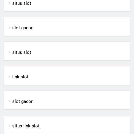
situs slot
slot gacor
situs slot
link slot
slot gacor
situs link slot