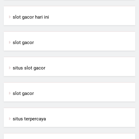
slot gacor hari ini
slot gacor
situs slot gacor
slot gacor
situs terpercaya