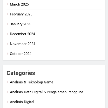
March 2025
February 2025
January 2025
December 2024
November 2024
October 2024
Categories
Analisis & Teknologi Game
Analisis Data Digital & Pengalaman Pengguna
Analisis Digital