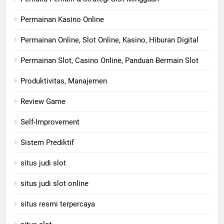
Permainan Kasino Online
Permainan Online, Slot Online, Kasino, Hiburan Digital
Permainan Slot, Casino Online, Panduan Bermain Slot
Produktivitas, Manajemen
Review Game
Self-Improvement
Sistem Prediktif
situs judi slot
situs judi slot online
situs resmi terpercaya