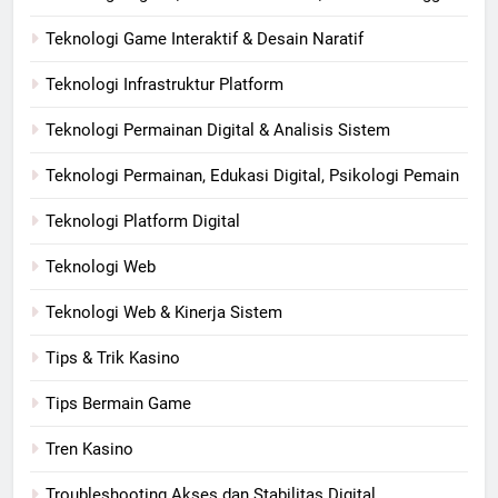
Teknologi Game Interaktif & Desain Naratif
Teknologi Infrastruktur Platform
Teknologi Permainan Digital & Analisis Sistem
Teknologi Permainan, Edukasi Digital, Psikologi Pemain
Teknologi Platform Digital
Teknologi Web
Teknologi Web & Kinerja Sistem
Tips & Trik Kasino
Tips Bermain Game
Tren Kasino
Troubleshooting Akses dan Stabilitas Digital