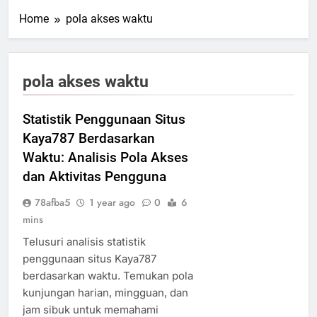
Home
pola akses waktu
pola akses waktu
Statistik Penggunaan Situs
Kaya787 Berdasarkan
Waktu: Analisis Pola Akses
dan Aktivitas Pengguna
78afba5
1 year ago
0
6
mins
Telusuri analisis statistik
penggunaan situs Kaya787
berdasarkan waktu. Temukan pola
kunjungan harian, mingguan, dan
jam sibuk untuk memahami