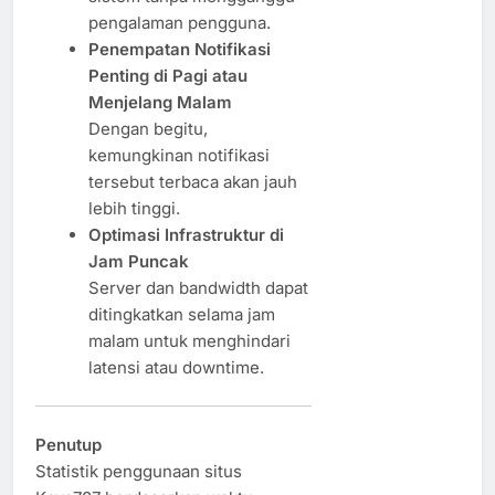
pengalaman pengguna.
Penempatan Notifikasi
Penting di Pagi atau
Menjelang Malam
Dengan begitu,
kemungkinan notifikasi
tersebut terbaca akan jauh
lebih tinggi.
Optimasi Infrastruktur di
Jam Puncak
Server dan bandwidth dapat
ditingkatkan selama jam
malam untuk menghindari
latensi atau downtime.
Penutup
Statistik penggunaan situs