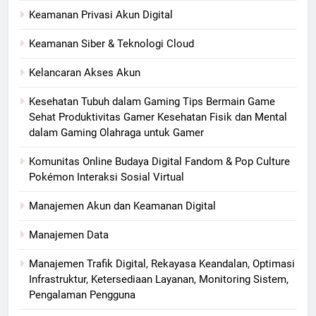
Keamanan Privasi Akun Digital
Keamanan Siber & Teknologi Cloud
Kelancaran Akses Akun
Kesehatan Tubuh dalam Gaming Tips Bermain Game
Sehat Produktivitas Gamer Kesehatan Fisik dan Mental
dalam Gaming Olahraga untuk Gamer
Komunitas Online Budaya Digital Fandom & Pop Culture
Pokémon Interaksi Sosial Virtual
Manajemen Akun dan Keamanan Digital
Manajemen Data
Manajemen Trafik Digital, Rekayasa Keandalan, Optimasi
Infrastruktur, Ketersediaan Layanan, Monitoring Sistem,
Pengalaman Pengguna