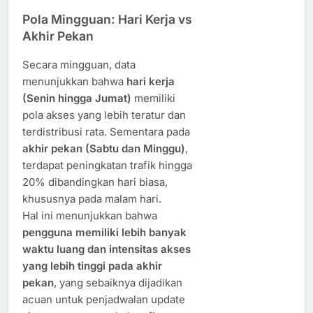
Pola Mingguan: Hari Kerja vs
Akhir Pekan
Secara mingguan, data
menunjukkan bahwa
hari kerja
(Senin hingga Jumat)
memiliki
pola akses yang lebih teratur dan
terdistribusi rata. Sementara pada
akhir pekan (Sabtu dan Minggu)
,
terdapat peningkatan trafik hingga
20% dibandingkan hari biasa,
khususnya pada malam hari.
Hal ini menunjukkan bahwa
pengguna memiliki lebih banyak
waktu luang dan intensitas akses
yang lebih tinggi pada akhir
pekan
, yang sebaiknya dijadikan
acuan untuk penjadwalan update