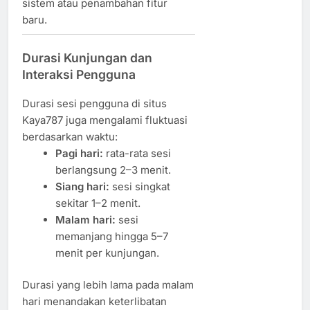
sistem atau penambahan fitur
baru.
Durasi Kunjungan dan
Interaksi Pengguna
Durasi sesi pengguna di situs
Kaya787 juga mengalami fluktuasi
berdasarkan waktu:
Pagi hari:
rata-rata sesi
berlangsung 2–3 menit.
Siang hari:
sesi singkat
sekitar 1–2 menit.
Malam hari:
sesi
memanjang hingga 5–7
menit per kunjungan.
Durasi yang lebih lama pada malam
hari menandakan keterlibatan