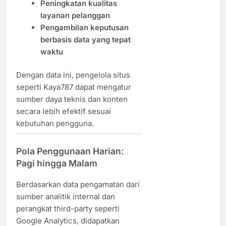
Peningkatan kualitas
layanan pelanggan
Pengambilan keputusan
berbasis data yang tepat
waktu
Dengan data ini, pengelola situs
seperti Kaya787 dapat mengatur
sumber daya teknis dan konten
secara lebih efektif sesuai
kebutuhan pengguna.
Pola Penggunaan Harian:
Pagi hingga Malam
Berdasarkan data pengamatan dari
sumber analitik internal dan
perangkat third-party seperti
Google Analytics, didapatkan