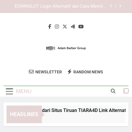
Skip
Panduan Login Edwinslot di Berbagai Perangkat
to
content
Lebah4D Login Resmi dengan Sistem Akses yang
Stabil untuk Pengalaman Lebih Nyaman
Panduan Menghindari Situs Tiruan TIARA4D Link
Alternatif
EDWINSLOT Login Alternatif dan Cara Memilih
Akses yang Lebih Tepat
Panduan Login Edwinslot di Berbagai Perangkat
Adam Barber
Dapatkan Solusi Manajemen Bisnis Dari
Lebah4D Login Resmi dengan Sistem Akses yang
NEWSLETTER
RANDOM NEWS
Group
Stabil untuk Pengalaman Lebih Nyaman
Adam Barber Group.
MENU
anduan Menghindari Situs Tiruan TIARA4D Link Alternatif
HEADLINES
 Weeks Ago