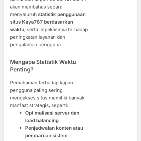
akan membahas secara
menyeluruh
statistik penggunaan
situs Kaya787 berdasarkan
waktu
, serta implikasinya terhadap
peningkatan layanan dan
pengalaman pengguna.
Mengapa Statistik Waktu
Penting?
Pemahaman terhadap kapan
pengguna paling sering
mengakses situs memiliki banyak
manfaat strategis, seperti:
Optimalisasi server dan
load balancing
Penjadwalan konten atau
pembaruan sistem