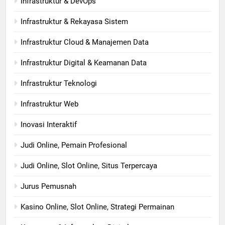
Infrastruktur & DevOps
Infrastruktur & Rekayasa Sistem
Infrastruktur Cloud & Manajemen Data
Infrastruktur Digital & Keamanan Data
Infrastruktur Teknologi
Infrastruktur Web
Inovasi Interaktif
Judi Online, Pemain Profesional
Judi Online, Slot Online, Situs Terpercaya
Jurus Pemusnah
Kasino Online, Slot Online, Strategi Permainan