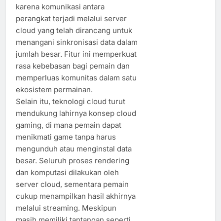
karena komunikasi antara
perangkat terjadi melalui server
cloud yang telah dirancang untuk
menangani sinkronisasi data dalam
jumlah besar. Fitur ini memperkuat
rasa kebebasan bagi pemain dan
memperluas komunitas dalam satu
ekosistem permainan.
Selain itu, teknologi cloud turut
mendukung lahirnya konsep cloud
gaming, di mana pemain dapat
menikmati game tanpa harus
mengunduh atau menginstal data
besar. Seluruh proses rendering
dan komputasi dilakukan oleh
server cloud, sementara pemain
cukup menampilkan hasil akhirnya
melalui streaming. Meskipun
masih memiliki tantangan seperti