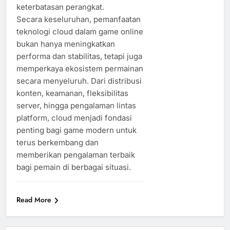
keterbatasan perangkat.
Secara keseluruhan, pemanfaatan
teknologi cloud dalam game online
bukan hanya meningkatkan
performa dan stabilitas, tetapi juga
memperkaya ekosistem permainan
secara menyeluruh. Dari distribusi
konten, keamanan, fleksibilitas
server, hingga pengalaman lintas
platform, cloud menjadi fondasi
penting bagi game modern untuk
terus berkembang dan
memberikan pengalaman terbaik
bagi pemain di berbagai situasi.
Read More