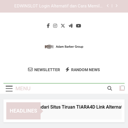
Skip
Panduan Login Edwinslot di Berbagai Perangkat
to
content
Lebah4D Login Resmi dengan Sistem Akses yang
Stabil untuk Pengalaman Lebih Nyaman
Panduan Menghindari Situs Tiruan TIARA4D Link
Alternatif
EDWINSLOT Login Alternatif dan Cara Memilih
Akses yang Lebih Tepat
Panduan Login Edwinslot di Berbagai Perangkat
Adam Barber
Dapatkan Solusi Manajemen Bisnis Dari
Lebah4D Login Resmi dengan Sistem Akses yang
NEWSLETTER
RANDOM NEWS
Group
Stabil untuk Pengalaman Lebih Nyaman
Adam Barber Group.
MENU
nduan Menghindari Situs Tiruan TIARA4D Link Alternatif
HEADLINES
Weeks Ago