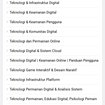
Teknologi & Infrastruktur Digital
Teknologi & Keamanan Digital
Teknologi & Keamanan Pengguna
Teknologi & Komunitas Digital
Teknologi dan Permainan Online
Teknologi Digital & Sistem Cloud
Teknologi Digital | Keamanan Online | Panduan Pengguna
Teknologi Game Interaktif & Desain Naratif
Teknologi Infrastruktur Platform
Teknologi Permainan Digital & Analisis Sistem
Teknologi Permainan, Edukasi Digital, Psikologi Pemain