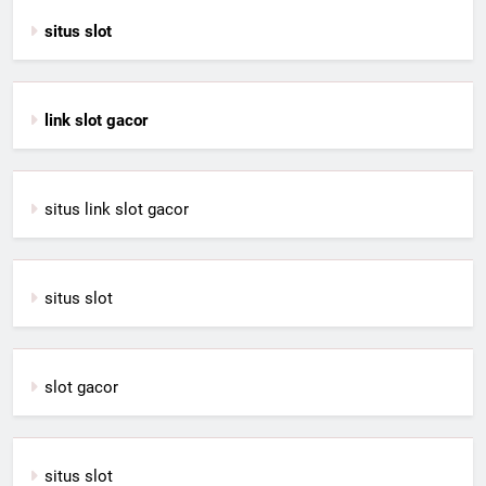
situs slot
link slot gacor
situs link slot gacor
situs slot
slot gacor
situs slot