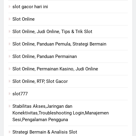
slot gacor hari ini
Slot Online
Slot Online, Judi Online, Tips & Trik Slot
Slot Online, Panduan Pemula, Strategi Bermain
Slot Online, Panduan Permainan
Slot Online, Permainan Kasino, Judi Online
Slot Online, RTP, Slot Gacor
slot777
Stabilitas Akses,Jaringan dan
Konektivitas,Troubleshooting Login,Manajemen
Sesi,Pengalaman Pengguna
Strategi Bermain & Analisis Slot