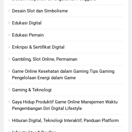
Desain Slot dan Simbolisme
Edukasi Digital
Edukasi Pemain
Enkripsi & Sertifikat Digital
Gambling, Slot Online, Permainan
Game Online Kesehatan dalam Gaming Tips Gaming
Pengelolaan Energi dalam Game
Gaming & Teknologi
Gaya Hidup Produktif Game Online Manajemen Waktu
Pengembangan Diri Digital Lifestyle
Hiburan Digital, Teknologi Interaktif, Panduan Platform