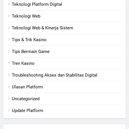
Teknologi Platform Digital
Teknologi Web
Teknologi Web & Kinerja Sistem
Tips & Trik Kasino
Tips Bermain Game
Tren Kasino
Troubleshooting Akses dan Stabilitas Digital
Ulasan Platform
Uncategorized
Update Platform