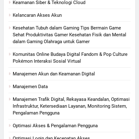
Keamanan Siber & Teknologi Cloud
Kelancaran Akses Akun
Kesehatan Tubuh dalam Gaming Tips Bermain Game
Sehat Produktivitas Gamer Kesehatan Fisik dan Mental
dalam Gaming Olahraga untuk Gamer
Komunitas Online Budaya Digital Fandom & Pop Culture
Pokémon Interaksi Sosial Virtual
Manajemen Akun dan Keamanan Digital
Manajemen Data
Manajemen Trafik Digital, Rekayasa Keandalan, Optimasi
Infrastruktur, Ketersediaan Layanan, Monitoring Sistem,
Pengalaman Pengguna
Optimasi Akses & Pengalaman Pengguna
Optimasi Login dan Kecepatan Akses