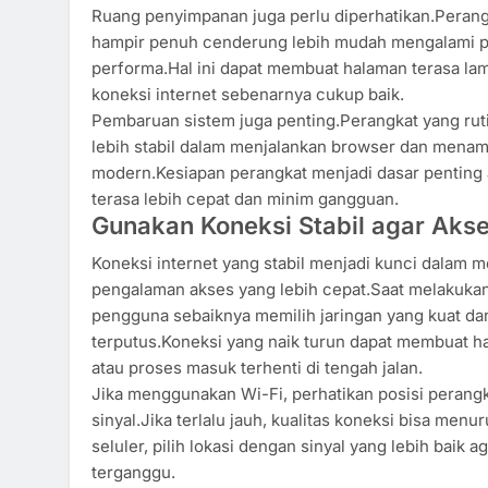
Ruang penyimpanan juga perlu diperhatikan.Peran
hampir penuh cenderung lebih mudah mengalami 
performa.Hal ini dapat membuat halaman terasa la
koneksi internet sebenarnya cukup baik.
Pembaruan sistem juga penting.Perangkat yang ruti
lebih stabil dalam menjalankan browser dan menamp
modern.Kesiapan perangkat menjadi dasar penting 
terasa lebih cepat dan minim gangguan.
Gunakan Koneksi Stabil agar Aks
Koneksi internet yang stabil menjadi kunci dalam 
pengalaman akses yang lebih cepat.Saat melakukan
pengguna sebaiknya memilih jaringan yang kuat dan
terputus.Koneksi yang naik turun dapat membuat h
atau proses masuk terhenti di tengah jalan.
Jika menggunakan Wi-Fi, perhatikan posisi perang
sinyal.Jika terlalu jauh, kualitas koneksi bisa men
seluler, pilih lokasi dengan sinyal yang lebih baik a
terganggu.