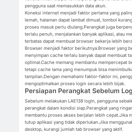
pengguna saat memasukkan data akun.
Koneksi internet menjadi faktor pertama yang paling
lemah, halaman dapat lambat dimuat, tombol kurang
proses masuk perlu diulang.Perangkat juga berpe
terlalu penuh, menjalankan banyak aplikasi, atau m
terbatas dapat membuat browser bekerja lebih bera
Browser menjadi faktor berikutnya.Browser yang b
menyimpan cache terlalu banyak dapat membuat ta
optimal.Cache memang membantu mempercepat be
tetapi cache lama yang menumpuk bisa menimbulk
tampilan.Dengan memahami faktor-faktor ini, peng
mengoptimalkan proses login secara lebih bijak.
Persiapan Perangkat Sebelum Log
Sebelum melakukan LAE138 login, pengguna sebai
perangkat dalam kondisi siap.Perangkat yang ringan
membantu proses akses berjalan lebih cepat.Jika
tutup aplikasi yang tidak diperlukan.Jika mengguna
desktop, kurangi jumlah tab browser yang aktif.