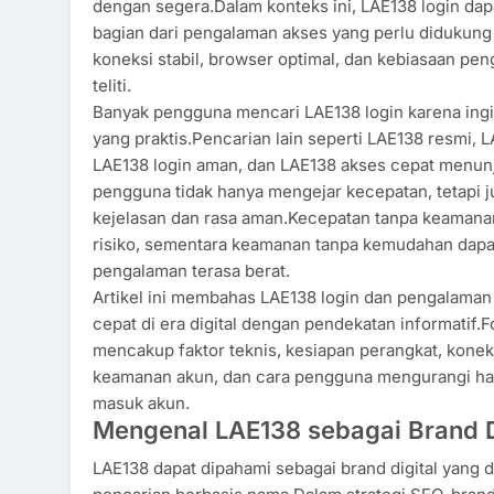
dengan segera.Dalam konteks ini, LAE138 login dap
bagian dari pengalaman akses yang perlu didukung 
koneksi stabil, browser optimal, dan kebiasaan pe
teliti.
Banyak pengguna mencari LAE138 login karena ing
yang praktis.Pencarian lain seperti LAE138 resmi, LA
LAE138 login aman, dan LAE138 akses cepat menu
pengguna tidak hanya mengejar kecepatan, tetapi
kejelasan dan rasa aman.Kecepatan tanpa keaman
risiko, sementara keamanan tanpa kemudahan dap
pengalaman terasa berat.
Artikel ini membahas LAE138 login dan pengalaman
cepat di era digital dengan pendekatan informatif
mencakup faktor teknis, kesiapan perangkat, koneks
keamanan akun, dan cara pengguna mengurangi ha
masuk akun.
Mengenal LAE138 sebagai Brand D
LAE138 dapat dipahami sebagai brand digital yang d