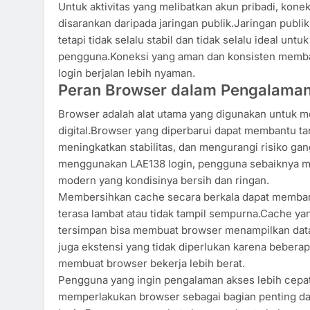
Untuk aktivitas yang melibatkan akun pribadi, koneks
disarankan daripada jaringan publik.Jaringan publi
tetapi tidak selalu stabil dan tidak selalu ideal untu
pengguna.Koneksi yang aman dan konsisten memb
login berjalan lebih nyaman.
Peran Browser dalam Pengalaman 
Browser adalah alat utama yang digunakan untuk
digital.Browser yang diperbarui dapat membantu tam
meningkatkan stabilitas, dan mengurangi risiko ga
menggunakan LAE138 login, pengguna sebaiknya 
modern yang kondisinya bersih dan ringan.
Membersihkan cache secara berkala dapat memban
terasa lambat atau tidak tampil sempurna.Cache yan
tersimpan bisa membuat browser menampilkan data
juga ekstensi yang tidak diperlukan karena beberap
membuat browser bekerja lebih berat.
Pengguna yang ingin pengalaman akses lebih cepat
memperlakukan browser sebagai bagian penting da