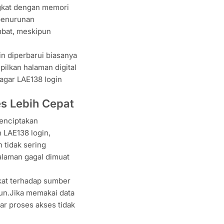
gkat dengan memori
penurunan
mbat, meskipun
n diperbarui biasanya
ilkan halaman digital
agar LAE138 login
es Lebih Cepat
menciptakan
 LAE138 login,
 tidak sering
alaman gagal dimuat
kat terhadap sumber
urun.Jika memakai data
gar proses akses tidak