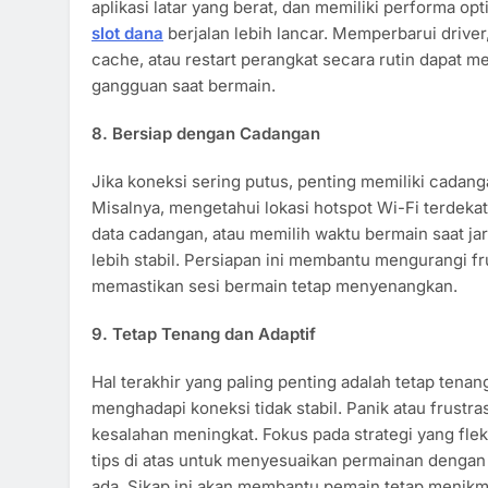
aplikasi latar yang berat, dan memiliki performa o
slot dana
berjalan lebih lancar. Memperbarui drive
cache, atau restart perangkat secara rutin dapat
gangguan saat bermain.
8. Bersiap dengan Cadangan
Jika koneksi sering putus, penting memiliki cadang
Misalnya, mengetahui lokasi hotspot Wi-Fi terdek
data cadangan, atau memilih waktu bermain saat j
lebih stabil. Persiapan ini membantu mengurangi fr
memastikan sesi bermain tetap menyenangkan.
9. Tetap Tenang dan Adaptif
Hal terakhir yang paling penting adalah tetap tenan
menghadapi koneksi tidak stabil. Panik atau frustr
kesalahan meningkat. Fokus pada strategi yang flek
tips di atas untuk menyesuaikan permainan dengan 
ada. Sikap ini akan membantu pemain tetap menik