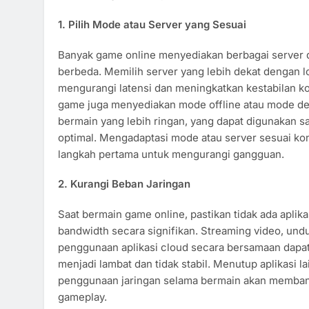
1. Pilih Mode atau Server yang Sesuai
Banyak game online menyediakan berbagai server 
berbeda. Memilih server yang lebih dekat dengan l
mengurangi latensi dan meningkatkan kestabilan k
game juga menyediakan mode offline atau mode d
bermain yang lebih ringan, yang dapat digunakan sa
optimal. Mengadaptasi mode atau server sesuai kon
langkah pertama untuk mengurangi gangguan.
2. Kurangi Beban Jaringan
Saat bermain game online, pastikan tidak ada aplik
bandwidth secara signifikan. Streaming video, und
penggunaan aplikasi cloud secara bersamaan dapa
menjadi lambat dan tidak stabil. Menutup aplikasi 
penggunaan jaringan selama bermain akan memba
gameplay.