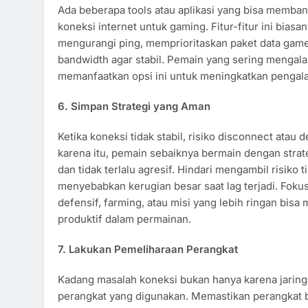
Ada beberapa tools atau aplikasi yang bisa memba
koneksi internet untuk gaming. Fitur-fitur ini bias
mengurangi ping, memprioritaskan paket data game
bandwidth agar stabil. Pemain yang sering mengala
memanfaatkan opsi ini untuk meningkatkan pengal
6. Simpan Strategi yang Aman
Ketika koneksi tidak stabil, risiko disconnect atau 
karena itu, pemain sebaiknya bermain dengan strat
dan tidak terlalu agresif. Hindari mengambil risiko t
menyebabkan kerugian besar saat lag terjadi. Fokus
defensif, farming, atau misi yang lebih ringan bisa
produktif dalam permainan.
7. Lakukan Pemeliharaan Perangkat
Kadang masalah koneksi bukan hanya karena jaringa
perangkat yang digunakan. Memastikan perangkat b