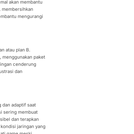
ptimal akan membantu
r, membersihkan
 membantu mengurangi
an atau plan B.
at, menggunakan paket
aringan cenderung
ustrasi dan
g dan adaptif saat
asi sering membuat
sibel dan terapkan
kondisi jaringan yang
mati game meski