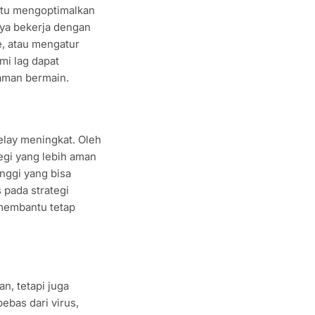
ntu mengoptimalkan
anya bekerja dengan
, atau mengatur
mi lag dapat
aman bermain.
delay meningkat. Oleh
egi yang lebih aman
inggi yang bisa
 pada strategi
 membantu tetap
n, tetapi juga
ebas dari virus,