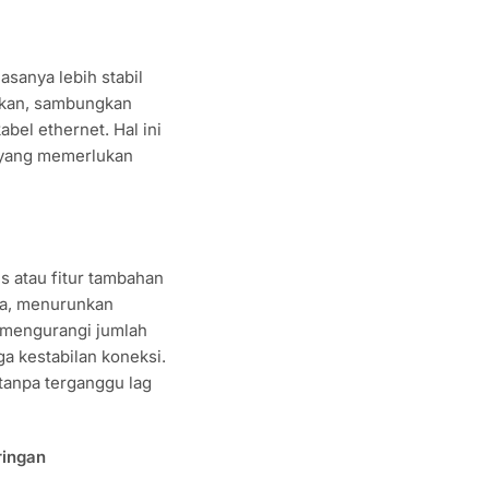
asanya lebih stabil
nkan, sambungkan
el ethernet. Hal ini
 yang memerlukan
 atau fitur tambahan
ya, menurunkan
u mengurangi jumlah
a kestabilan koneksi.
tanpa terganggu lag
ringan