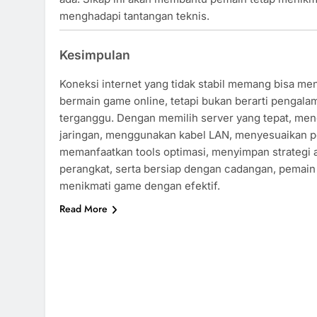
menghadapi tantangan teknis.
Kesimpulan
Koneksi internet yang tidak stabil memang bisa me
bermain game online, tetapi bukan berarti pengal
terganggu. Dengan memilih server yang tepat, me
jaringan, menggunakan kabel LAN, menyesuaikan pe
memanfaatkan tools optimasi, menyimpan strategi
perangkat, serta bersiap dengan cadangan, pemain 
menikmati game dengan efektif.
Read More