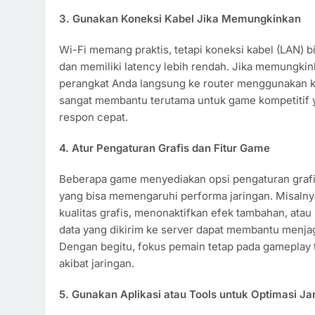
3. Gunakan Koneksi Kabel Jika Memungkinkan
Wi-Fi memang praktis, tetapi koneksi kabel (LAN) bi
dan memiliki latency lebih rendah. Jika memungki
perangkat Anda langsung ke router menggunakan kab
sangat membantu terutama untuk game kompetitif
respon cepat.
4. Atur Pengaturan Grafis dan Fitur Game
Beberapa game menyediakan opsi pengaturan grafis
yang bisa memengaruhi performa jaringan. Misaln
kualitas grafis, menonaktifkan efek tambahan, ata
data yang dikirim ke server dapat membantu menjag
Dengan begitu, fokus pemain tetap pada gameplay 
akibat jaringan.
5. Gunakan Aplikasi atau Tools untuk Optimasi Ja