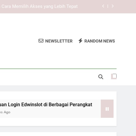
 Cara Memilih Akses yang Lebih Tepat
Login Edwinslot di Berbagai Perangkat
tabil untuk Pengalaman Lebih Nyaman
NEWSLETTER
RANDOM NEWS
 Situs Tiruan TIARA4D Link Alternatif
 Cara Memilih Akses yang Lebih Tepat
Login Edwinslot di Berbagai Perangkat
tabil untuk Pengalaman Lebih Nyaman
winslot di Berbagai Perangkat
Lebah4D Login Resmi de
2 Months Ago