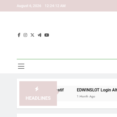
Skip
August 6, 2026
12:24:13 AM
to
content
Ada
Dapatkan 
ARA4D Link Alternatif
EDWINSLOT Login Alternatif dan 
1 Month Ago
HEADLINES