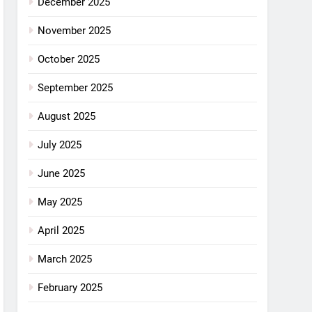
December 2025
November 2025
October 2025
September 2025
August 2025
July 2025
June 2025
May 2025
April 2025
March 2025
February 2025