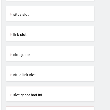
situs slot
link slot
slot gacor
situs link slot
slot gacor hari ini