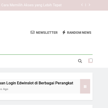
 Cara Memilih Akses yang Lebih Tepat
Login Edwinslot di Berbagai Perangkat
tabil untuk Pengalaman Lebih Nyaman
NEWSLETTER
RANDOM NEWS
 Situs Tiruan TIARA4D Link Alternatif
 Cara Memilih Akses yang Lebih Tepat
Login Edwinslot di Berbagai Perangkat
tabil untuk Pengalaman Lebih Nyaman
winslot di Berbagai Perangkat
Lebah4D Login Resmi de
2 Months Ago