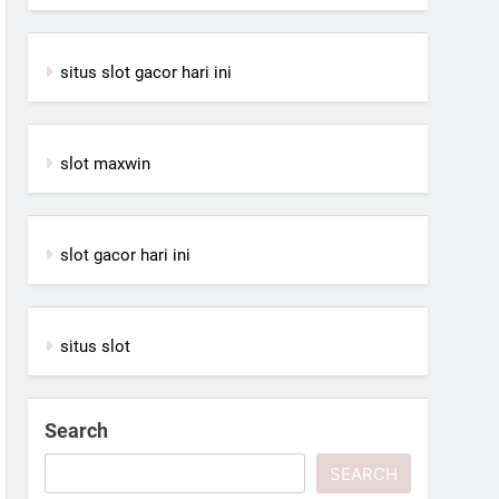
situs slot gacor hari ini
slot maxwin
slot gacor hari ini
situs slot
Search
SEARCH