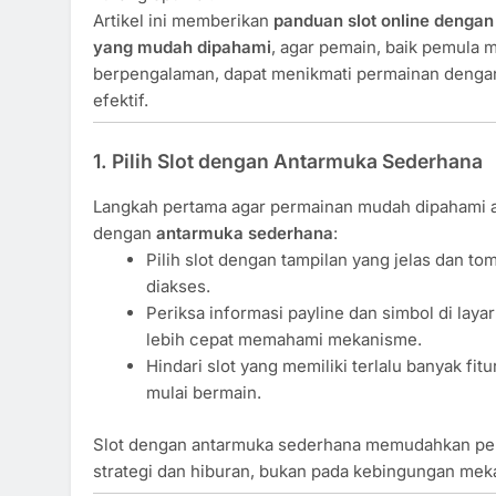
Artikel ini memberikan
panduan slot online denga
yang mudah dipahami
, agar pemain, baik pemula
berpengalaman, dapat menikmati permainan denga
efektif.
1. Pilih Slot dengan Antarmuka Sederhana
Langkah pertama agar permainan mudah dipahami a
dengan
antarmuka sederhana
:
Pilih slot dengan tampilan yang jelas dan t
diakses.
Periksa informasi payline dan simbol di lay
lebih cepat memahami mekanisme.
Hindari slot yang memiliki terlalu banyak fit
mulai bermain.
Slot dengan antarmuka sederhana memudahkan pe
strategi dan hiburan, bukan pada kebingungan mek