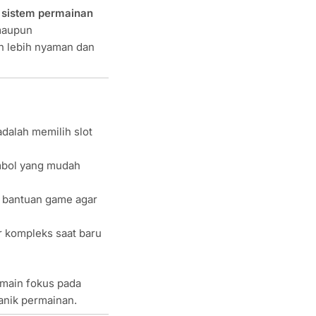
n sistem permainan
 maupun
n lebih nyaman dan
dalah memilih slot
ombol yang mudah
ar bantuan game agar
ur kompleks saat baru
main fokus pada
anik permainan.