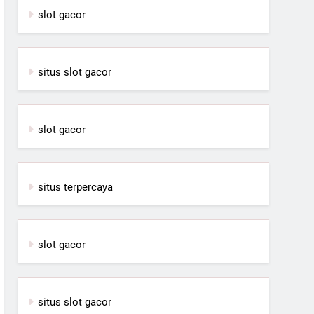
slot gacor
situs slot gacor
slot gacor
situs terpercaya
slot gacor
situs slot gacor