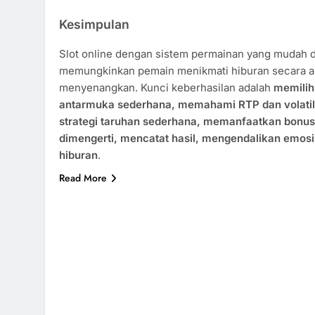
Kesimpulan
Slot online dengan sistem permainan yang mudah 
memungkinkan pemain menikmati hiburan secara am
menyenangkan. Kunci keberhasilan adalah
memilih
antarmuka sederhana, memahami RTP dan volatil
strategi taruhan sederhana, memanfaatkan bonu
dimengerti, mencatat hasil, mengendalikan emosi
hiburan
.
Read More