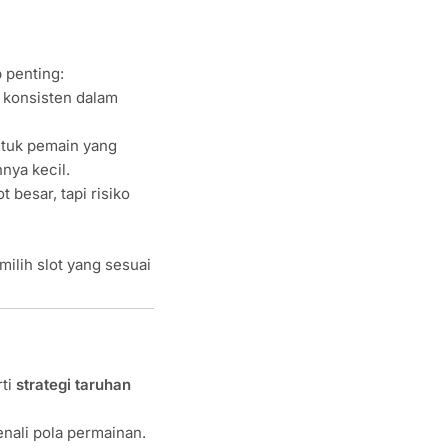
p penting:
konsisten dalam
tuk pemain yang
nya kecil.
besar, tapi risiko
lih slot yang sesuai
rti
strategi taruhan
ali pola permainan.