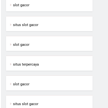
slot gacor
situs slot gacor
slot gacor
situs terpercaya
slot gacor
situs slot gacor