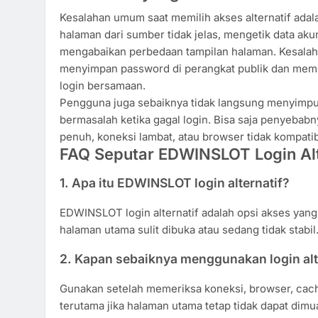
Kesalahan umum saat memilih akses alternatif ad
halaman dari sumber tidak jelas, mengetik data akun
mengabaikan perbedaan tampilan halaman. Kesalaha
menyimpan password di perangkat publik dan memb
login bersamaan.
Pengguna juga sebaiknya tidak langsung menyimp
bermasalah ketika gagal login. Bisa saja penyebab
penuh, koneksi lambat, atau browser tidak kompatib
FAQ Seputar EDWINSLOT Login Alt
1. Apa itu EDWINSLOT login alternatif?
EDWINSLOT login alternatif adalah opsi akses yang
halaman utama sulit dibuka atau sedang tidak stabil
2. Kapan sebaiknya menggunakan login alt
Gunakan setelah memeriksa koneksi, browser, cach
terutama jika halaman utama tetap tidak dapat dimua