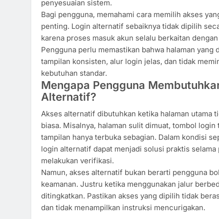
penyesuaian sistem.
Bagi pengguna, memahami cara memilih akses yang
penting. Login alternatif sebaiknya tidak dipilih s
karena proses masuk akun selalu berkaitan dengan 
Pengguna perlu memastikan bahwa halaman yang d
tampilan konsisten, alur login jelas, dan tidak memin
kebutuhan standar.
Mengapa Pengguna Membutuhka
Alternatif?
Akses alternatif dibutuhkan ketika halaman utama ti
biasa. Misalnya, halaman sulit dimuat, tombol login
tampilan hanya terbuka sebagian. Dalam kondisi se
login alternatif dapat menjadi solusi praktis selam
melakukan verifikasi.
Namun, akses alternatif bukan berarti pengguna b
keamanan. Justru ketika menggunakan jalur berbeda
ditingkatkan. Pastikan akses yang dipilih tidak bera
dan tidak menampilkan instruksi mencurigakan.