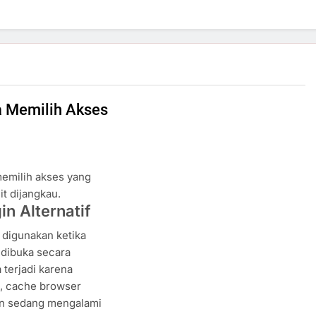
a Memilih Akses
emilih akses yang
it dijangkau.
 Alternatif
 digunakan ketika
 dibuka secara
 terjadi karena
il, cache browser
an sedang mengalami