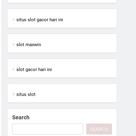
situs slot gacor hari ini
slot maxwin
slot gacor hari ini
situs slot
Search
SEARCH