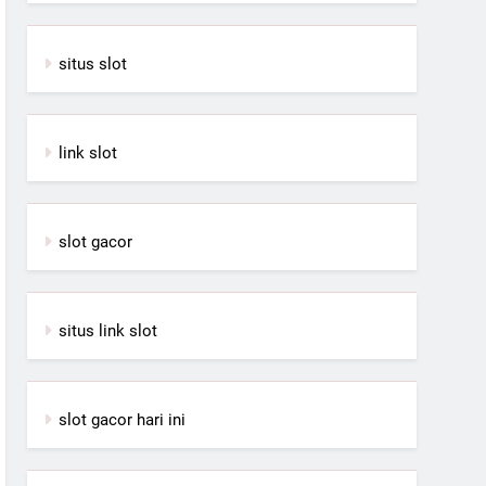
situs slot
link slot
slot gacor
situs link slot
slot gacor hari ini