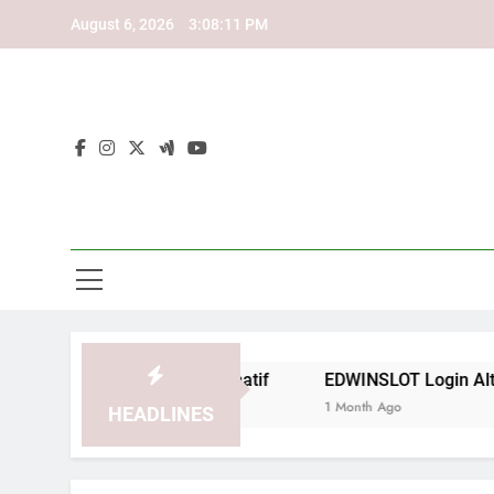
Skip
August 6, 2026
3:08:12 PM
to
content
Ada
Dapatkan 
IARA4D Link Alternatif
EDWINSLOT Login Alternatif dan
1 Month Ago
HEADLINES