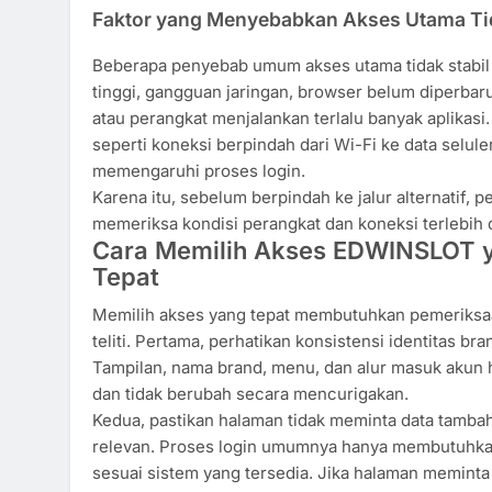
Faktor yang Menyebabkan Akses Utama Tid
Beberapa penyebab umum akses utama tidak stabil an
tinggi, gangguan jaringan, browser belum diperba
atau perangkat menjalankan terlalu banyak aplikasi
seperti koneksi berpindah dari Wi-Fi ke data selule
memengaruhi proses login.
Karena itu, sebelum berpindah ke jalur alternatif,
memeriksa kondisi perangkat dan koneksi terlebih 
Cara Memilih Akses EDWINSLOT y
Tepat
Memilih akses yang tepat membutuhkan pemeriksaa
teliti. Pertama, perhatikan konsistensi identitas br
Tampilan, nama brand, menu, dan alur masuk akun h
dan tidak berubah secara mencurigakan.
Kedua, pastikan halaman tidak meminta data tambah
relevan. Proses login umumnya hanya membutuhka
sesuai sistem yang tersedia. Jika halaman meminta 