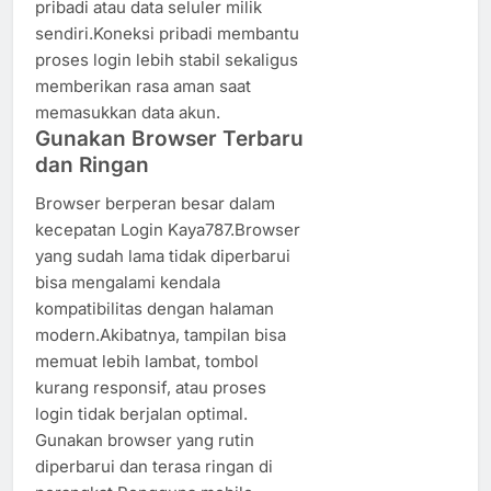
pribadi atau data seluler milik
sendiri.Koneksi pribadi membantu
proses login lebih stabil sekaligus
memberikan rasa aman saat
memasukkan data akun.
Gunakan Browser Terbaru
dan Ringan
Browser berperan besar dalam
kecepatan Login Kaya787.Browser
yang sudah lama tidak diperbarui
bisa mengalami kendala
kompatibilitas dengan halaman
modern.Akibatnya, tampilan bisa
memuat lebih lambat, tombol
kurang responsif, atau proses
login tidak berjalan optimal.
Gunakan browser yang rutin
diperbarui dan terasa ringan di