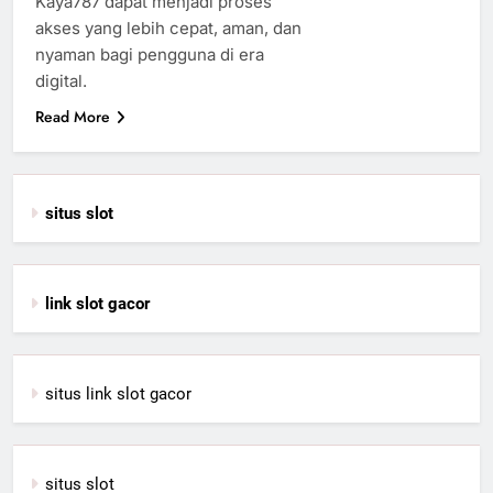
Kaya787 dapat menjadi proses
akses yang lebih cepat, aman, dan
nyaman bagi pengguna di era
digital.
Read More
situs slot
link slot gacor
situs link slot gacor
situs slot