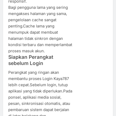
responsif.
Bagi pengguna lama yang sering
mengakses halaman yang sama,
pengelolaan cache sangat
penting.Cache lama yang
menumpuk dapat membuat
halaman tidak sinkron dengan
kondisi terbaru dan memperlambat
proses masuk akun.
Siapkan Perangkat
sebelum Login
Perangkat yang ringan akan
membantu proses Login Kaya787
lebih cepat.Sebelum login, tutup
aplikasi yang tidak diperlukan.Pada
ponsel, aplikasi media sosial,
pesan, sinkronisasi otomatis, atau
pembaruan sistem dapat berjalan
di latar belakang dan