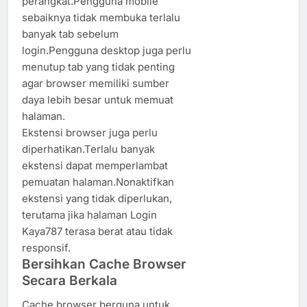
perangkat.Pengguna mobile
sebaiknya tidak membuka terlalu
banyak tab sebelum
login.Pengguna desktop juga perlu
menutup tab yang tidak penting
agar browser memiliki sumber
daya lebih besar untuk memuat
halaman.
Ekstensi browser juga perlu
diperhatikan.Terlalu banyak
ekstensi dapat memperlambat
pemuatan halaman.Nonaktifkan
ekstensi yang tidak diperlukan,
terutama jika halaman Login
Kaya787 terasa berat atau tidak
responsif.
Bersihkan Cache Browser
Secara Berkala
Cache browser berguna untuk