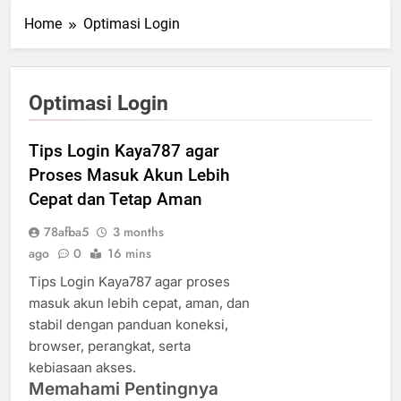
Home
Optimasi Login
Optimasi Login
Tips Login Kaya787 agar
Proses Masuk Akun Lebih
Cepat dan Tetap Aman
78afba5
3 months
ago
0
16 mins
Tips Login Kaya787 agar proses
masuk akun lebih cepat, aman, dan
stabil dengan panduan koneksi,
browser, perangkat, serta
kebiasaan akses.
Memahami Pentingnya