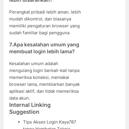
Perangkat pribadi lebih aman, lebih
mudah dikontrol, dan biasanya
memiliki pengaturan browser yang
sudah familiar bagi pengguna.
7.Apa kesalahan umum yang
membuat login lebih lama?
Kesalahan umum adalah
mengulang login berkali-kali tanpa
memeriksa koneksi, memakai
browser lama, membiarkan banyak
aplikasi aktif, dan tidak memeriksa
data akun.
Internal Linking
Suggestion
Tips Akses Login Kaya787
tanpa Hambatan Teknis