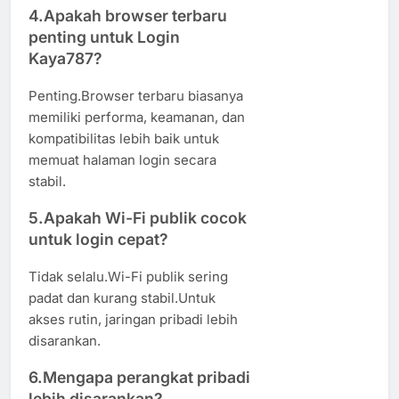
4.Apakah browser terbaru
penting untuk Login
Kaya787?
Penting.Browser terbaru biasanya
memiliki performa, keamanan, dan
kompatibilitas lebih baik untuk
memuat halaman login secara
stabil.
5.Apakah Wi-Fi publik cocok
untuk login cepat?
Tidak selalu.Wi-Fi publik sering
padat dan kurang stabil.Untuk
akses rutin, jaringan pribadi lebih
disarankan.
6.Mengapa perangkat pribadi
lebih disarankan?