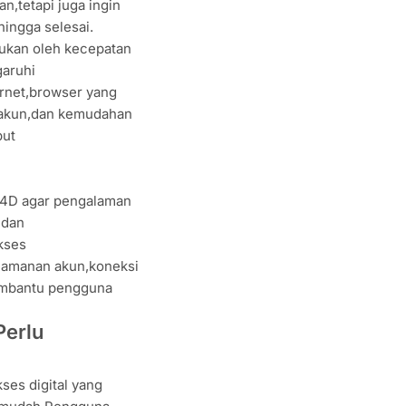
,tetapi juga ingin
ingga selesai.
tukan oleh kecepatan
aruhi
ernet,browser yang
i akun,dan kemudahan
but
ah4D agar pengalaman
 dan
kses
,keamanan akun,koneksi
membantu pengguna
erlu
ses digital yang