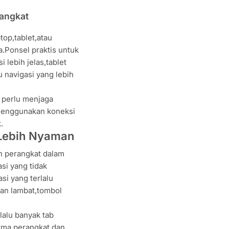
angkat
op,tablet,atau
a.Ponsel praktis untuk
lebih jelas,tablet
 navigasi yang lebih
 perlu menjaga
menggunakan koneksi
.
 Lebih Nyaman
n perangkat dalam
si yang tidak
si yang terlalu
man lambat,tombol
lalu banyak tab
rma perangkat dan