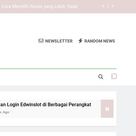
 Cara Memilih Akses yang Lebih Tepat
Login Edwinslot di Berbagai Perangkat
tabil untuk Pengalaman Lebih Nyaman
NEWSLETTER
RANDOM NEWS
 Situs Tiruan TIARA4D Link Alternatif
 Cara Memilih Akses yang Lebih Tepat
Login Edwinslot di Berbagai Perangkat
tabil untuk Pengalaman Lebih Nyaman
inslot di Berbagai Perangkat
Lebah4D Login Resmi den
2 Months Ago