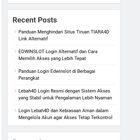
Recent Posts
Panduan Menghindari Situs Tiruan TIARA4D
Link Alternatif
EDWINSLOT Login Alternatif dan Cara
Memilih Akses yang Lebih Tepat
Panduan Login Edwinslot di Berbagai
Perangkat
Lebah4D Login Resmi dengan Sistem Akses
yang Stabil untuk Pengalaman Lebih Nyaman
Login Lebah4D dan Kebiasaan Aman dalam
Mengelola Akun agar Akses Tetap Terkontrol