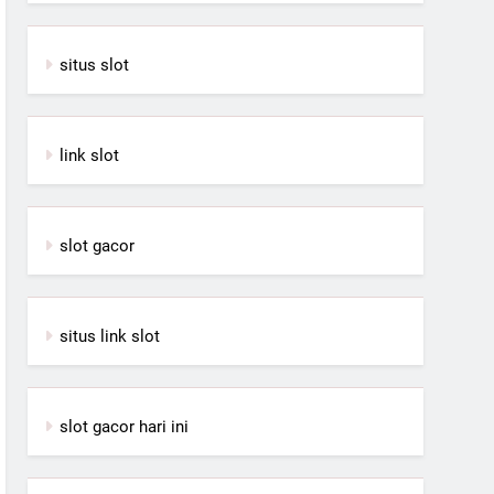
situs slot
link slot
slot gacor
situs link slot
slot gacor hari ini