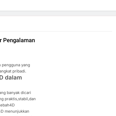
ar Pengalaman
n pengguna yang
angkat pribadi.
4D dalam
yang banyak dicari
 praktis,stabil,dan
,Lebah4D
ah4D menunjukkan