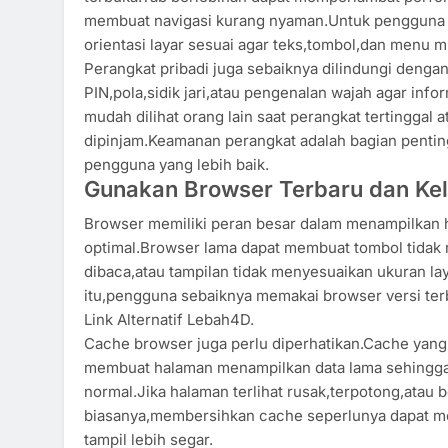
membuat navigasi kurang nyaman.Untuk pengguna t
orientasi layar sesuai agar teks,tombol,dan menu 
Perangkat pribadi juga sebaiknya dilindungi denga
PIN,pola,sidik jari,atau pengenalan wajah agar info
mudah dilihat orang lain saat perangkat tertinggal a
dipinjam.Keamanan perangkat adalah bagian pentin
pengguna yang lebih baik.
Gunakan Browser Terbaru dan Ke
Browser memiliki peran besar dalam menampilkan 
optimal.Browser lama dapat membuat tombol tidak r
dibaca,atau tampilan tidak menyesuaikan ukuran la
itu,pengguna sebaiknya memakai browser versi te
Link Alternatif Lebah4D.
Cache browser juga perlu diperhatikan.Cache ya
membuat halaman menampilkan data lama sehingga 
normal.Jika halaman terlihat rusak,terpotong,atau 
biasanya,membersihkan cache seperlunya dapat 
tampil lebih segar.