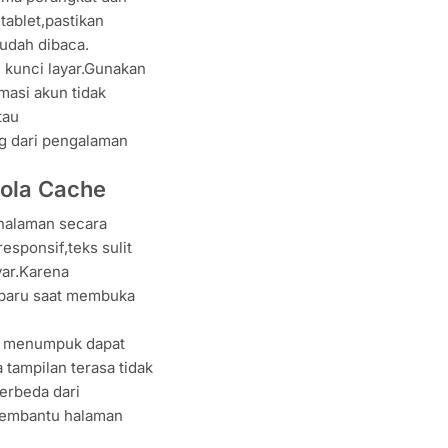
ablet,pastikan
mudah dibaca.
n kunci layar.Gunakan
rmasi akun tidak
tau
g dari pengalaman
lola Cache
halaman secara
esponsif,teks sulit
yar.Karena
rbaru saat membuka
ng menumpuk dapat
tampilan terasa tidak
berbeda dari
membantu halaman