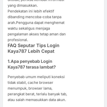
yang dimasukkan.
Pendekatan ini lebih efektif
dibanding mencoba-coba tanpa
arah.Pengguna dapat menghemat
waktu sekaligus menjaga
pengalaman akses tetap aman dan
profesional.
FAQ Seputar Tips Login
Kaya787 Lebih Cepat
1.Apa penyebab Login
Kaya787 terasa lambat?
Penyebab umum meliputi koneksi
tidak stabil, cache browser
menumpuk, browser lama,
perangkat berat, terlalu banyak tab,
atau salah memasukkan data akun.