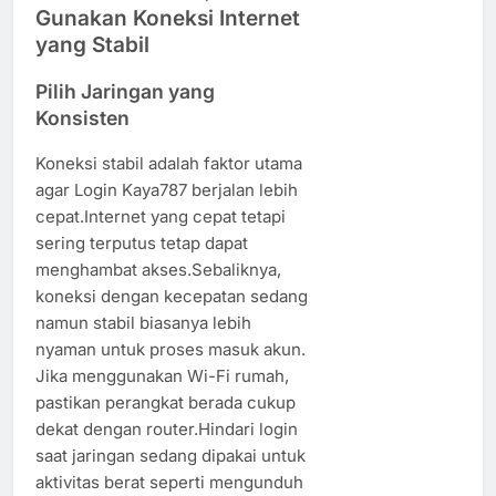
Gunakan Koneksi Internet
yang Stabil
Pilih Jaringan yang
Konsisten
Koneksi stabil adalah faktor utama
agar Login Kaya787 berjalan lebih
cepat.Internet yang cepat tetapi
sering terputus tetap dapat
menghambat akses.Sebaliknya,
koneksi dengan kecepatan sedang
namun stabil biasanya lebih
nyaman untuk proses masuk akun.
Jika menggunakan Wi-Fi rumah,
pastikan perangkat berada cukup
dekat dengan router.Hindari login
saat jaringan sedang dipakai untuk
aktivitas berat seperti mengunduh