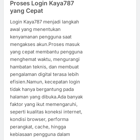
Proses Login Kaya787
yang Cepat
Login Kaya787 menjadi langkah
awal yang menentukan
kenyamanan pengguna saat
mengakses akun.Proses masuk
yang cepat membantu pengguna
menghemat waktu, mengurangi
hambatan teknis, dan membuat
pengalaman digital terasa lebih
efisien.Namun, kecepatan login
tidak hanya bergantung pada
halaman yang dibuka.Ada banyak
faktor yang ikut memengaruhi,
seperti kualitas koneksi internet,
kondisi browser, performa
perangkat, cache, hingga
kebiasaan pengguna dalam