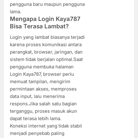
pengguna baru maupun pengguna
lama.
Mengapa Login Kaya787
Bisa Terasa Lambat?
Login yang lambat biasanya terjadi
karena proses komunikasi antara
perangkat, browser, jaringan, dan
sistem tidak berjalan optimal.Saat
pengguna membuka halaman
Login Kaya787, browser perlu
memuat tampilan, mengirim
permintaan akses, memproses
data input, lalu menerima
respons.Jika salah satu bagian
terganggu, proses masuk akun
dapat terasa lebih lama.
Koneksi internet yang tidak stabil
menjadi penyebab paling