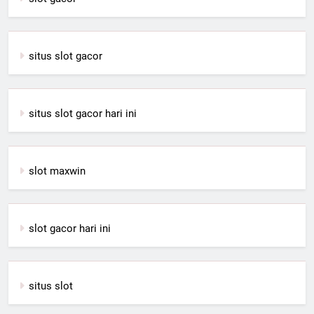
situs slot gacor
situs slot gacor hari ini
slot maxwin
slot gacor hari ini
situs slot