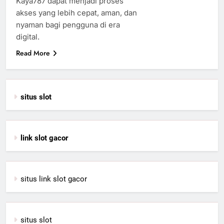
Kaya787 dapat menjadi proses
akses yang lebih cepat, aman, dan
nyaman bagi pengguna di era
digital.
Read More
situs slot
link slot gacor
situs link slot gacor
situs slot