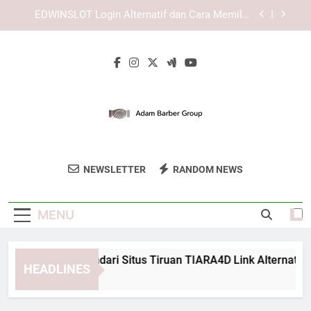
Skip
Panduan Login Edwinslot di Berbagai Perangkat
to
content
Lebah4D Login Resmi dengan Sistem Akses yang
Stabil untuk Pengalaman Lebih Nyaman
Panduan Menghindari Situs Tiruan TIARA4D Link
Alternatif
EDWINSLOT Login Alternatif dan Cara Memilih
Akses yang Lebih Tepat
Panduan Login Edwinslot di Berbagai Perangkat
Adam Barber
Dapatkan Solusi Manajemen Bisnis Dari
Lebah4D Login Resmi dengan Sistem Akses yang
NEWSLETTER
RANDOM NEWS
Group
Stabil untuk Pengalaman Lebih Nyaman
Adam Barber Group.
MENU
nduan Menghindari Situs Tiruan TIARA4D Link Alternatif
HEADLINES
Weeks Ago