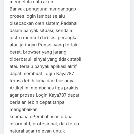
mengelola data akun.
Banyak pengguna menganggap
proses login lambat selalu
disebabkan oleh sistem.Padahal,
dalam banyak situasi, kendala
justru muncul dari sisi perangkat
atau jaringan.Ponsel yang terlalu
berat, browser yang jarang
diperbarui, sinyal yang tidak stabil,
atau terlalu banyak aplikasi aktif
dapat membuat Login Kaya787
terasa lebih lama dari biasanya.
Artikel ini membahas tips praktis
agar proses Login Kaya787 dapat
berjalan lebih cepat tanpa
mengabaikan
keamanan.Pembahasan dibuat
informatif, profesional, dan tetap
natural agar relevan untuk