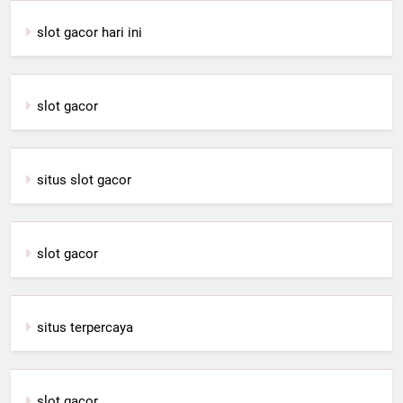
slot gacor hari ini
slot gacor
situs slot gacor
slot gacor
situs terpercaya
slot gacor