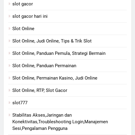
slot gacor
slot gacor hari ini
Slot Online
Slot Online, Judi Online, Tips & Trik Slot
Slot Online, Panduan Pemula, Strategi Bermain
Slot Online, Panduan Permainan
Slot Online, Permainan Kasino, Judi Online
Slot Online, RTP, Slot Gacor
slot777
Stabilitas Akses,Jaringan dan
Konektivitas,Troubleshooting Login,Manajemen
Sesi,Pengalaman Pengguna