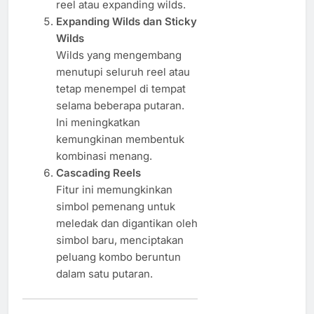
reel atau expanding wilds.
Expanding Wilds dan Sticky
Wilds
Wilds yang mengembang
menutupi seluruh reel atau
tetap menempel di tempat
selama beberapa putaran.
Ini meningkatkan
kemungkinan membentuk
kombinasi menang.
Cascading Reels
Fitur ini memungkinkan
simbol pemenang untuk
meledak dan digantikan oleh
simbol baru, menciptakan
peluang kombo beruntun
dalam satu putaran.