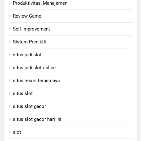
Produktivitas, Manajemen
Review Game
Self-Improvement
Sistem Prediktif
situs judi slot
situs judi slot online
situs resmi terpercaya
situs slot
situs slot gacor
situs slot gacor hari ini
slot