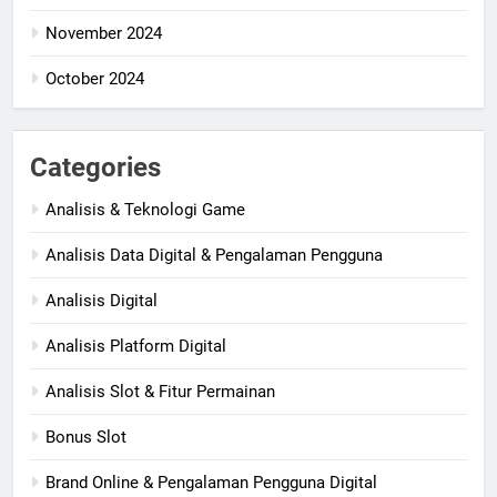
November 2024
October 2024
Categories
Analisis & Teknologi Game
Analisis Data Digital & Pengalaman Pengguna
Analisis Digital
Analisis Platform Digital
Analisis Slot & Fitur Permainan
Bonus Slot
Brand Online & Pengalaman Pengguna Digital