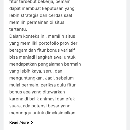
fitur tersebut bekerja, pemain
dapat membuat keputusan yang
lebih strategis dan cerdas saat
memilih permainan di situs
tertentu.
Dalam konteks ini, memilih situs
yang memiliki portofolio provider
beragam dan fitur bonus variatif
bisa menjadi langkah awal untuk
mendapatkan pengalaman bermain
yang lebih kaya, seru, dan
menguntungkan. Jadi, sebelum
mulai bermain, periksa dulu fitur
bonus apa yang ditawarkan—
karena di balik animasi dan efek
suara, ada potensi besar yang
menunggu untuk dimaksimalkan.
Read More