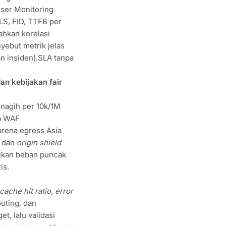
ser Monitoring
S, FID, TTFB per
hkan korelasi
yebut metrik jelas
n insiden).SLA tanpa
dan kebijakan fair
nagih per 10k/1M
ga WAF
arena egress Asia
dan
origin shield
sikan beban puncak
is.
cache hit ratio
,
error
outing, dan
et, lalu validasi