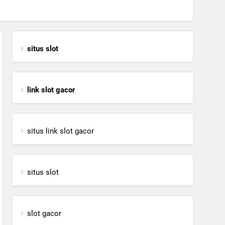
situs slot
link slot gacor
situs link slot gacor
situs slot
slot gacor