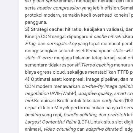
skrip dan
sprite
animasi mendapat manfaat dari mul
serta
header compression
yang lebih efisien.Sema
protokol modern, semakin kecil overhead koneksi 
pengguna.
3) Strategi cache: hit ratio, kebijakan validasi, da
Kinerja CDN sangat dipengaruhi
cache hit ratio
.Keb
ETag
, dan
surrogate-key
yang tepat membuat pemba
mengosongkan seluruh aset.Kemampuan
stale-whi
stale-if-error
menjaga halaman tetap tersaji saat or
sementara tidak responsif.
Tiered caching
menurun
biaya egress cloud, sekaligus menstabilkan TTFB pa
4) Optimasi aset: kompresi, image pipeline, dan mi
CDN modern menawarkan
on-the-fly image optimi
negotiation
(AVIF/WebP),
adaptive quality
,
smart cr
hint
.Kombinasi Brotli untuk teks dan
early hints
(10
cepat di klien.Minyak performa bukan hanya di ser
busting
yang rapi,
bundle splitting
, dan
prefetch
kri
Largest Contentful Paint
(LCP).Untuk situs slot digi
animasi,
video chunking
dan
adaptive bitrate
di edg