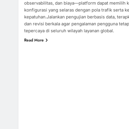
observabilitas, dan biaya—platform dapat memilih
konfigurasi yang selaras dengan pola trafik serta 
kepatuhan.Jalankan pengujian berbasis data, terapk
dan revisi berkala agar pengalaman pengguna tetap 
tepercaya di seluruh wilayah layanan global.
Read More