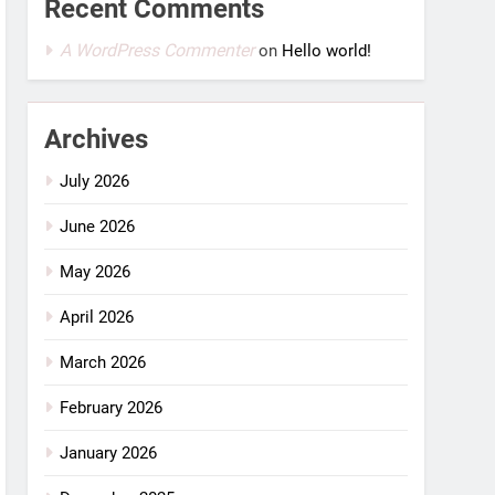
Recent Comments
A WordPress Commenter
on
Hello world!
Archives
July 2026
June 2026
May 2026
April 2026
March 2026
February 2026
January 2026