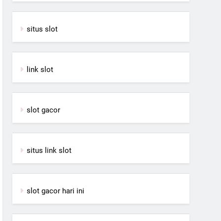
situs slot
link slot
slot gacor
situs link slot
slot gacor hari ini