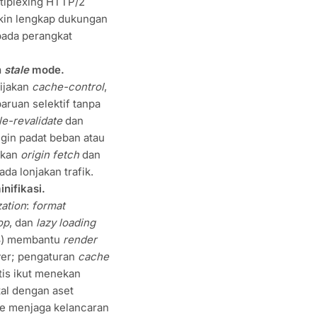
tiplexing HTTP/2
kin lengkap dukungan
pada perangkat
n
stale
mode.
ijakan
cache-control
,
ruan selektif tanpa
le-revalidate
dan
igin padat beban atau
kan
origin fetch
dan
da lonjakan trafik.
nifikasi.
zation
:
format
op
, dan
lazy loading
3) membantu
render
ver; pengaturan
cache
tis ikut menekan
tal dengan aset
e menjaga kelancaran